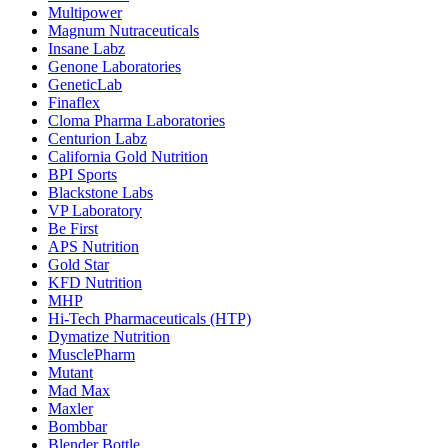
Multipower
Magnum Nutraceuticals
Insane Labz
Genone Laboratories
GeneticLab
Finaflex
Cloma Pharma Laboratories
Centurion Labz
California Gold Nutrition
BPI Sports
Blackstone Labs
VP Laboratory
Be First
APS Nutrition
Gold Star
KFD Nutrition
MHP
Hi-Tech Pharmaceuticals (HTP)
Dymatize Nutrition
MusclePharm
Mutant
Mad Max
Maxler
Bombbar
Blender Bottle