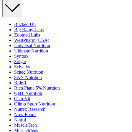
Bucked Up
Big Ramy Labs
Zoomad Labs
WestPharm (USA)
Universal Nutrition
Ultimate Nutrition
Syntrax
Solgar
Scivation
Scitec Nutrition
SAN Nutrition
Rule 1
Rich Piana 5% Nutrition
QNT Nutrition
OstroVit
Olimp Sport Nutrition
Nutrex Research
Now Foods
Natrol
MuscleTech
MuscleMeds