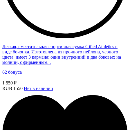
Легкая, вместительная спортивная сумка Gifted Athletics в
виде бочонка. Изготовлена из прочного нейлона, черного
цвета, имеет 3 кармана: один внутренний и два боковых на
молнии, с фирменным...
62 бонуса
1 550 ₽
RUB
1550
Нет в наличии