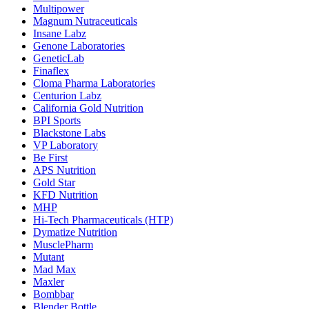
Multipower
Magnum Nutraceuticals
Insane Labz
Genone Laboratories
GeneticLab
Finaflex
Cloma Pharma Laboratories
Centurion Labz
California Gold Nutrition
BPI Sports
Blackstone Labs
VP Laboratory
Be First
APS Nutrition
Gold Star
KFD Nutrition
MHP
Hi-Tech Pharmaceuticals (HTP)
Dymatize Nutrition
MusclePharm
Mutant
Mad Max
Maxler
Bombbar
Blender Bottle