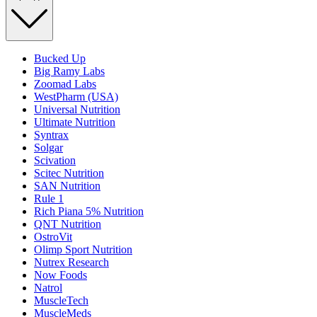
Bucked Up
Big Ramy Labs
Zoomad Labs
WestPharm (USA)
Universal Nutrition
Ultimate Nutrition
Syntrax
Solgar
Scivation
Scitec Nutrition
SAN Nutrition
Rule 1
Rich Piana 5% Nutrition
QNT Nutrition
OstroVit
Olimp Sport Nutrition
Nutrex Research
Now Foods
Natrol
MuscleTech
MuscleMeds