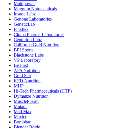
Multipower
Magnum Nutraceuticals
Insane Labz
Genone Laboratories
GeneticLab
Finaflex
Cloma Pharma Laboratories
Centurion Labz
California Gold Nutrition
BPI Sports
Blackstone Labs
VP Laboratory
Be First
APS Nutrition
Gold Star
KFD Nutrition
MHP
Hi-Tech Pharmaceuticals (HTP)
Dymatize Nutrition
MusclePharm
Mutant
Mad Max
Maxler
Bombbar
Blender Bottle