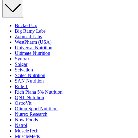
Bucked Up
Big Ramy Labs
Zoomad Labs
WestPharm (USA)
Universal Nutrition
Ultimate Nutrition
Syntrax
Solgar
Scivation
Scitec Nutrition
SAN Nutrition
Rule 1
Rich Piana 5% Nutrition
QNT Nutrition
OstroVit
Olimp Sport Nutrition
Nutrex Research
Now Foods
Natrol
MuscleTech
MuscleMeds