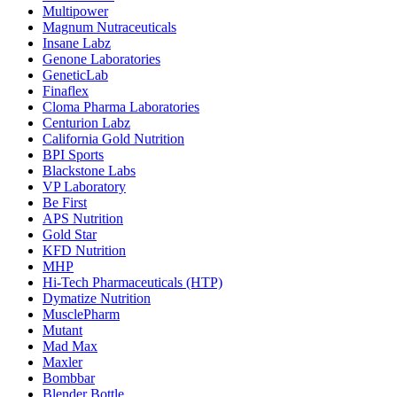
Multipower
Magnum Nutraceuticals
Insane Labz
Genone Laboratories
GeneticLab
Finaflex
Cloma Pharma Laboratories
Centurion Labz
California Gold Nutrition
BPI Sports
Blackstone Labs
VP Laboratory
Be First
APS Nutrition
Gold Star
KFD Nutrition
MHP
Hi-Tech Pharmaceuticals (HTP)
Dymatize Nutrition
MusclePharm
Mutant
Mad Max
Maxler
Bombbar
Blender Bottle