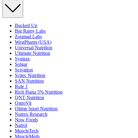
Bucked Up
Big Ramy Labs
Zoomad Labs
WestPharm (USA)
Universal Nutrition
Ultimate Nutrition
Syntrax
Solgar
Scivation
Scitec Nutrition
SAN Nutrition
Rule 1
Rich Piana 5% Nutrition
QNT Nutrition
OstroVit
Olimp Sport Nutrition
Nutrex Research
Now Foods
Natrol
MuscleTech
MuscleMeds