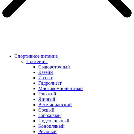
Спортивное питание
Протеины
Сывороточный
Казеин
Изолят
Гидролизат
Многокомпонентный
Говяжий
Яичный
Вегетарианский
Соевый
Гороховый
Подсолнечный
Конопляный
Рисовый