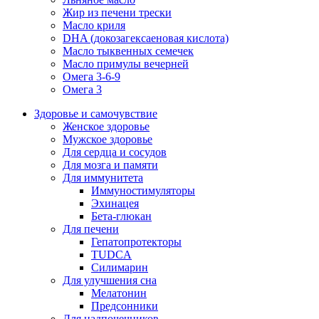
Жир из печени трески
Масло криля
DHA (докозагексаеновая кислота)
Масло тыквенных семечек
Масло примулы вечерней
Омега 3-6-9
Омега 3
Здоровье и самочувствие
Женское здоровье
Мужское здоровье
Для сердца и сосудов
Для мозга и памяти
Для иммунитета
Иммуностимуляторы
Эхинацея
Бета-глюкан
Для печени
Гепатопротекторы
TUDCA
Силимарин
Для улучшения сна
Мелатонин
Предсонники
Для надпочечников