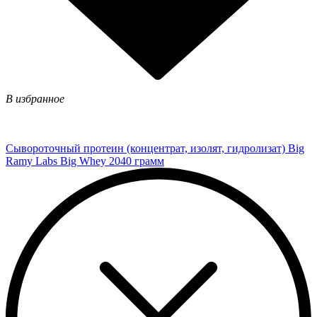
В избранное
Сывороточный протеин (концентрат, изолят, гидролизат) Big
Ramy Labs Big Whey 2040 грамм