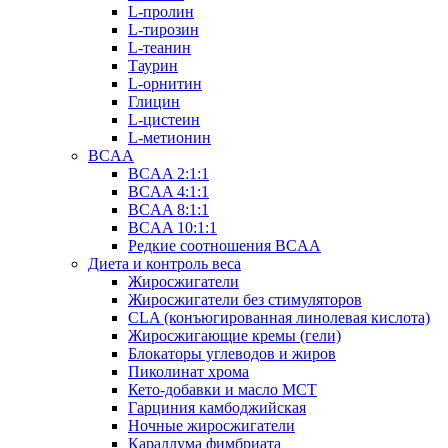
L-пролин
L-тирозин
L-теанин
Таурин
L-орнитин
Глицин
L-цистеин
L-метионин
BCAA
BCAA 2:1:1
BCAA 4:1:1
BCAA 8:1:1
BCAA 10:1:1
Редкие соотношения BCAA
Диета и контроль веса
Жиросжигатели
Жиросжигатели без стимуляторов
CLA (конъюгированная линолевая кислота)
Жиросжигающие кремы (гели)
Блокаторы углеводов и жиров
Пиколинат хрома
Кето-добавки и масло МСТ
Гарциния камбоджийская
Ночные жиросжигатели
Караллума фимбриата