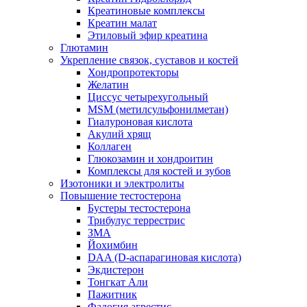
Креатиновые комплексы
Креатин малат
Этиловый эфир креатина
Глютамин
Укрепление связок, суставов и костей
Хондропротекторы
Желатин
Циссус четырехугольный
MSM (метилсульфонилметан)
Гиалуроновая кислота
Акулий хрящ
Коллаген
Глюкозамин и хондроитин
Комплексы для костей и зубов
Изотоники и электролиты
Повышение тестостерона
Бустеры тестостерона
Трибулус террестрис
ЗМА
Йохимбин
DAA (D-аспарагиновая кислота)
Экдистерон
Тонгкат Али
Пажитник
Фадогия агрестис