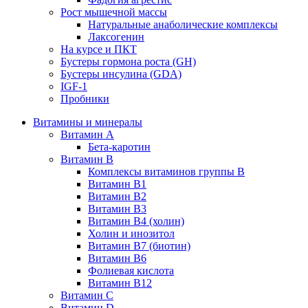
Рост мышечной массы
Натуральные анаболические комплексы
Лаксогенин
На курсе и ПКТ
Бустеры гормона роста (GH)
Бустеры инсулина (GDA)
IGF-1
Пробники
Витамины и минералы
Витамин A
Бета-каротин
Витамин B
Комплексы витаминов группы B
Витамин B1
Витамин B2
Витамин B3
Витамин B4 (холин)
Холин и инозитол
Витамин B7 (биотин)
Витамин B6
Фолиевая кислота
Витамин B12
Витамин C
Витамин D