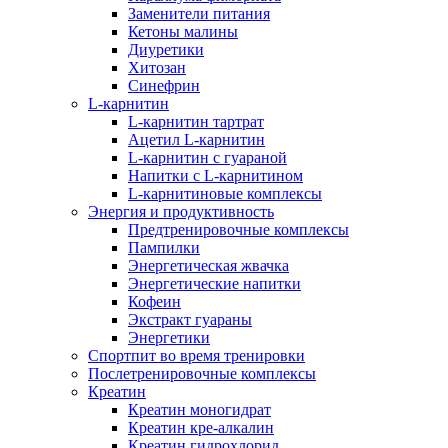
Заменители питания
Кетоны малины
Диуретики
Хитозан
Синефрин
L-карнитин
L-карнитин тартрат
Ацетил L-карнитин
L-карнитин с гуараной
Напитки c L-карнитином
L-карнитиновые комплексы
Энергия и продуктивность
Предтренировочные комплексы
Пампилки
Энергетическая жвачка
Энергетические напитки
Кофеин
Экстракт гуараны
Энергетики
Спортпит во время тренировки
Послетренировочные комплексы
Креатин
Креатин моногидрат
Креатин кре-алкалин
Креатин гидрохлорид