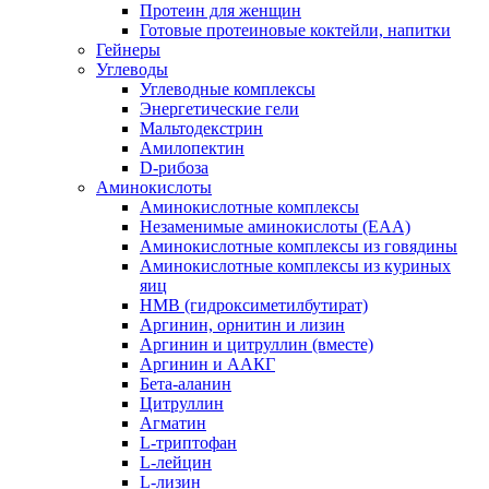
Протеин для женщин
Готовые протеиновые коктейли, напитки
Гейнеры
Углеводы
Углеводные комплексы
Энергетические гели
Мальтодекстрин
Амилопектин
D-рибоза
Аминокислоты
Аминокислотные комплексы
Незаменимые аминокислоты (EAA)
Аминокислотные комплексы из говядины
Аминокислотные комплексы из куриных
яиц
HMB (гидроксиметилбутират)
Аргинин, орнитин и лизин
Аргинин и цитруллин (вместе)
Аргинин и ААКГ
Бета-аланин
Цитруллин
Агматин
L-триптофан
L-лейцин
L-лизин