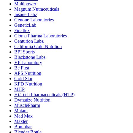
Multipower
Magnum Nutraceuticals
Insane Labz
Genone Laboratories
GeneticLab
Finaflex
Cloma Pharma Laboratories
Centurion Labz
California Gold Nutrition
BPI Sports
Blackstone Labs
VP Laboratory
Be First
APS Nutrition
Gold Star
KFD Nutrition
MHP
Hi-Tech Pharmaceuticals (HTP)
Dymatize Nutrition
MusclePharm
Mutant
Mad Max
Maxler
Bombbar
Blender Bottle