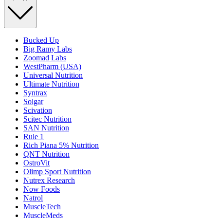
Bucked Up
Big Ramy Labs
Zoomad Labs
WestPharm (USA)
Universal Nutrition
Ultimate Nutrition
Syntrax
Solgar
Scivation
Scitec Nutrition
SAN Nutrition
Rule 1
Rich Piana 5% Nutrition
QNT Nutrition
OstroVit
Olimp Sport Nutrition
Nutrex Research
Now Foods
Natrol
MuscleTech
MuscleMeds