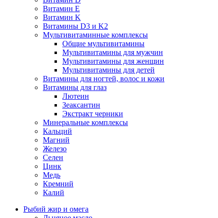
Витамин E
Витамин K
Витамины D3 и K2
Мультивитаминные комплексы
Общие мультивитамины
Мультивитамины для мужчин
Мультивитамины для женщин
Мультивитамины для детей
Витамины для ногтей, волос и кожи
Витамины для глаз
Лютеин
Зеаксантин
Экстракт черники
Минеральные комплексы
Кальций
Магний
Железо
Селен
Цинк
Медь
Кремний
Калий
Рыбий жир и омега
Льняное масло