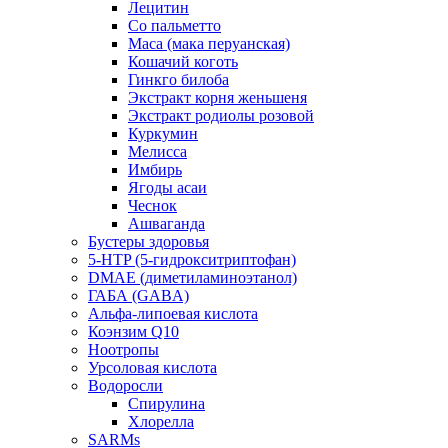
Лецитин
Со пальметто
Maca (мака перуанская)
Кошачий коготь
Гинкго билоба
Экстракт корня женьшеня
Экстракт родиолы розовой
Куркумин
Мелисса
Имбирь
Ягоды асаи
Чеснок
Ашваганда
Бустеры здоровья
5-HTP (5-гидрокситриптофан)
DMAE (диметиламиноэтанол)
ГАБА (GABA)
Альфа-липоевая кислота
Коэнзим Q10
Ноотропы
Урсоловая кислота
Водоросли
Спирулина
Хлорелла
SARMs