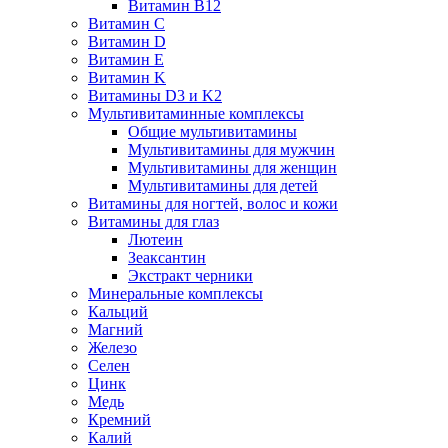
Витамин B12
Витамин C
Витамин D
Витамин E
Витамин K
Витамины D3 и K2
Мультивитаминные комплексы
Общие мультивитамины
Мультивитамины для мужчин
Мультивитамины для женщин
Мультивитамины для детей
Витамины для ногтей, волос и кожи
Витамины для глаз
Лютеин
Зеаксантин
Экстракт черники
Минеральные комплексы
Кальций
Магний
Железо
Селен
Цинк
Медь
Кремний
Калий