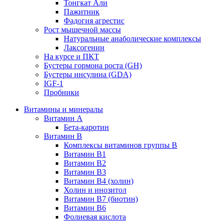
Тонгкат Али
Пажитник
Фадогия агрестис
Рост мышечной массы
Натуральные анаболические комплексы
Лаксогенин
На курсе и ПКТ
Бустеры гормона роста (GH)
Бустеры инсулина (GDA)
IGF-1
Пробники
Витамины и минералы
Витамин A
Бета-каротин
Витамин B
Комплексы витаминов группы B
Витамин B1
Витамин B2
Витамин B3
Витамин B4 (холин)
Холин и инозитол
Витамин B7 (биотин)
Витамин B6
Фолиевая кислота