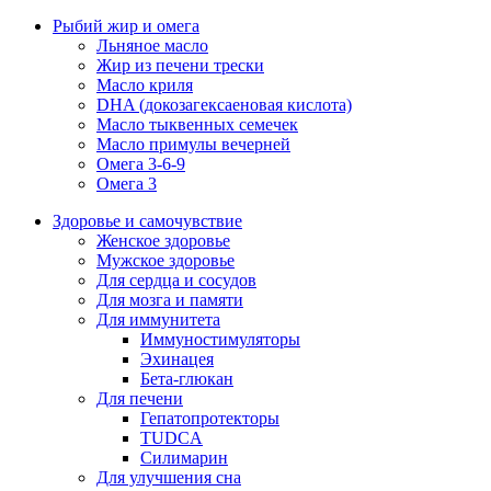
Рыбий жир и омега
Льняное масло
Жир из печени трески
Масло криля
DHA (докозагексаеновая кислота)
Масло тыквенных семечек
Масло примулы вечерней
Омега 3-6-9
Омега 3
Здоровье и самочувствие
Женское здоровье
Мужское здоровье
Для сердца и сосудов
Для мозга и памяти
Для иммунитета
Иммуностимуляторы
Эхинацея
Бета-глюкан
Для печени
Гепатопротекторы
TUDCA
Силимарин
Для улучшения сна