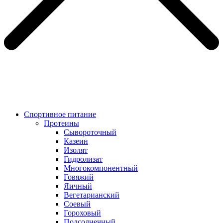
Спортивное питание
Протеины
Сывороточный
Казеин
Изолят
Гидролизат
Многокомпонентный
Говяжий
Яичный
Вегетарианский
Соевый
Гороховый
Подсолнечный