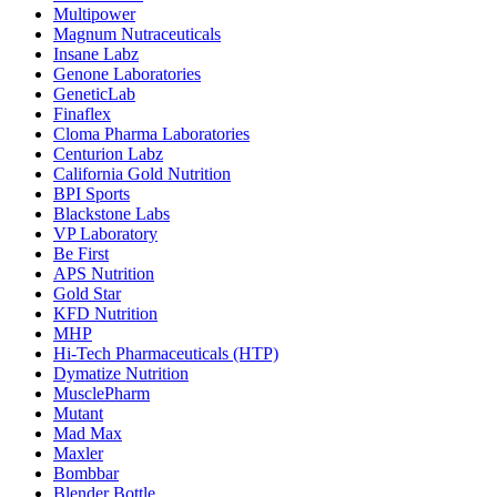
Multipower
Magnum Nutraceuticals
Insane Labz
Genone Laboratories
GeneticLab
Finaflex
Cloma Pharma Laboratories
Centurion Labz
California Gold Nutrition
BPI Sports
Blackstone Labs
VP Laboratory
Be First
APS Nutrition
Gold Star
KFD Nutrition
MHP
Hi-Tech Pharmaceuticals (HTP)
Dymatize Nutrition
MusclePharm
Mutant
Mad Max
Maxler
Bombbar
Blender Bottle