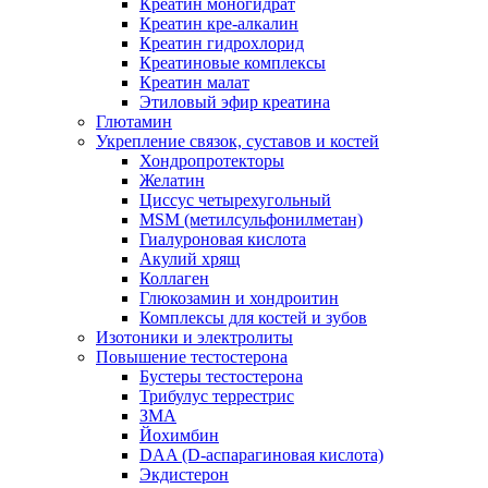
Креатин моногидрат
Креатин кре-алкалин
Креатин гидрохлорид
Креатиновые комплексы
Креатин малат
Этиловый эфир креатина
Глютамин
Укрепление связок, суставов и костей
Хондропротекторы
Желатин
Циссус четырехугольный
MSM (метилсульфонилметан)
Гиалуроновая кислота
Акулий хрящ
Коллаген
Глюкозамин и хондроитин
Комплексы для костей и зубов
Изотоники и электролиты
Повышение тестостерона
Бустеры тестостерона
Трибулус террестрис
ЗМА
Йохимбин
DAA (D-аспарагиновая кислота)
Экдистерон