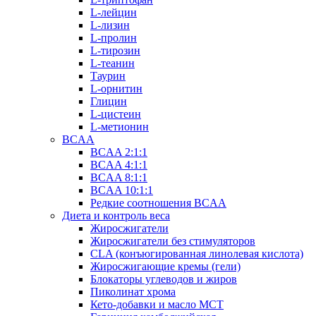
L-лейцин
L-лизин
L-пролин
L-тирозин
L-теанин
Таурин
L-орнитин
Глицин
L-цистеин
L-метионин
BCAA
BCAA 2:1:1
BCAA 4:1:1
BCAA 8:1:1
BCAA 10:1:1
Редкие соотношения BCAA
Диета и контроль веса
Жиросжигатели
Жиросжигатели без стимуляторов
CLA (конъюгированная линолевая кислота)
Жиросжигающие кремы (гели)
Блокаторы углеводов и жиров
Пиколинат хрома
Кето-добавки и масло МСТ