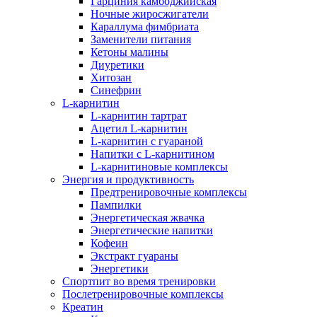
Гарциния камбоджийская
Ночные жиросжигатели
Караллума фимбриата
Заменители питания
Кетоны малины
Диуретики
Хитозан
Синефрин
L-карнитин
L-карнитин тартрат
Ацетил L-карнитин
L-карнитин с гуараной
Напитки c L-карнитином
L-карнитиновые комплексы
Энергия и продуктивность
Предтренировочные комплексы
Пампилки
Энергетическая жвачка
Энергетические напитки
Кофеин
Экстракт гуараны
Энергетики
Спортпит во время тренировки
Послетренировочные комплексы
Креатин