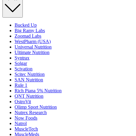
Bucked Up
Big Ramy Labs
Zoomad Labs
WestPharm (USA)
Universal Nutrition
Ultimate Nutrition
Syntrax
Solgar
Scivation
Scitec Nutrition
SAN Nutrition
Rule 1
Rich Piana 5% Nutrition
QNT Nutrition
OstroVit
Olimp Sport Nutrition
Nutrex Research
Now Foods
Natrol
MuscleTech
MuscleMeds