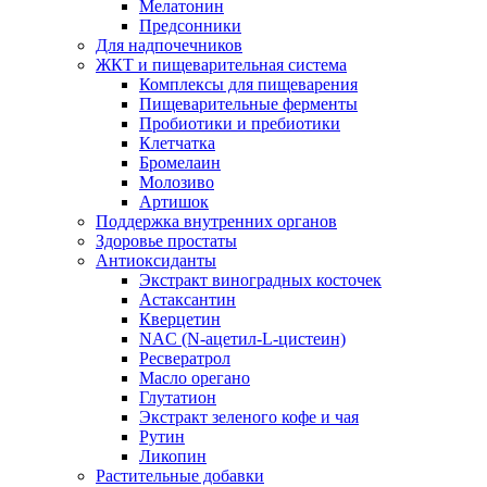
Мелатонин
Предсонники
Для надпочечников
ЖКТ и пищеварительная система
Комплексы для пищеварения
Пищеварительные ферменты
Пробиотики и пребиотики
Клетчатка
Бромелаин
Молозиво
Артишок
Поддержка внутренних органов
Здоровье простаты
Антиоксиданты
Экстракт виноградных косточек
Астаксантин
Кверцетин
NAC (N-ацетил-L-цистеин)
Ресвератрол
Масло орегано
Глутатион
Экстракт зеленого кофе и чая
Рутин
Ликопин
Растительные добавки