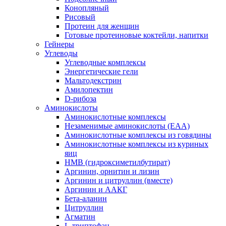
Конопляный
Рисовый
Протеин для женщин
Готовые протеиновые коктейли, напитки
Гейнеры
Углеводы
Углеводные комплексы
Энергетические гели
Мальтодекстрин
Амилопектин
D-рибоза
Аминокислоты
Аминокислотные комплексы
Незаменимые аминокислоты (EAA)
Аминокислотные комплексы из говядины
Аминокислотные комплексы из куриных
яиц
HMB (гидроксиметилбутират)
Аргинин, орнитин и лизин
Аргинин и цитруллин (вместе)
Аргинин и ААКГ
Бета-аланин
Цитруллин
Агматин
L-триптофан