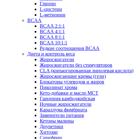
Глицин
L-цистеин
L-метионин
BCAA
BCAA 2:1:1
BCAA 4:1:1
BCAA 8:1:1
BCAA 10:1:1
Редкие соотношения BCAA
Диета и контроль веса
Жиросжигатели
Жиросжигатели без стимуляторов
CLA (конъюгированная линолевая кислота)
Жиросжигающие кремы (гели)
Блокаторы углеводов и жиров
Пиколинат хрома
Кето-добавки и масло МСТ
Гарциния камбоджийская
Ночные жиросжигатели
Караллума фимбриата
Заменители питания
Кетоны малины
Диуретики
Хитозан
Синефрин