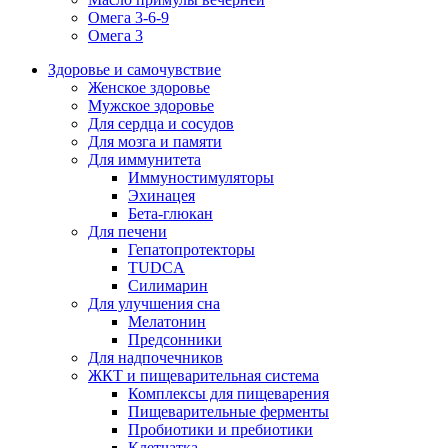
Омега 3-6-9
Омега 3
Здоровье и самочувствие
Женское здоровье
Мужское здоровье
Для сердца и сосудов
Для мозга и памяти
Для иммунитета
Иммуностимуляторы
Эхинацея
Бета-глюкан
Для печени
Гепатопротекторы
TUDCA
Силимарин
Для улучшения сна
Мелатонин
Предсонники
Для надпочечников
ЖКТ и пищеварительная система
Комплексы для пищеварения
Пищеварительные ферменты
Пробиотики и пребиотики
Клетчатка