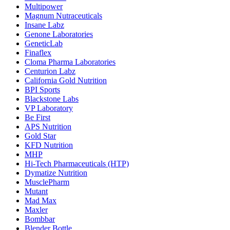
Multipower
Magnum Nutraceuticals
Insane Labz
Genone Laboratories
GeneticLab
Finaflex
Cloma Pharma Laboratories
Centurion Labz
California Gold Nutrition
BPI Sports
Blackstone Labs
VP Laboratory
Be First
APS Nutrition
Gold Star
KFD Nutrition
MHP
Hi-Tech Pharmaceuticals (HTP)
Dymatize Nutrition
MusclePharm
Mutant
Mad Max
Maxler
Bombbar
Blender Bottle