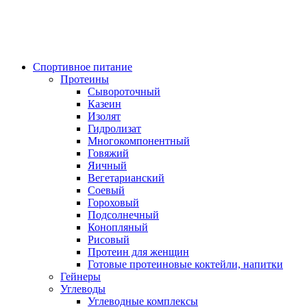
Спортивное питание
Протеины
Сывороточный
Казеин
Изолят
Гидролизат
Многокомпонентный
Говяжий
Яичный
Вегетарианский
Соевый
Гороховый
Подсолнечный
Конопляный
Рисовый
Протеин для женщин
Готовые протеиновые коктейли, напитки
Гейнеры
Углеводы
Углеводные комплексы