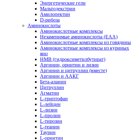
Энергетические гели
Мальтодекстрин
Амилопектин
D-рибоза
Аминокислоты
Аминокислотные комплексы
Незаменимые аминокислоты (EAA)
Аминокислотные комплексы из говядины
Аминокислотные комплексы из куриных
яиц
HMB (гидроксиметилбутират)
Аргинин, орнитин и лизин
Аргинин и цитруллин (вместе)
Аргинин и ААКГ
Бета-аланин
Цитруллин
Агматин
L-триптофан
L-лейцин
L-лизин
L-пролин
L-тирозин
L-теанин
Таурин
L-орнитин