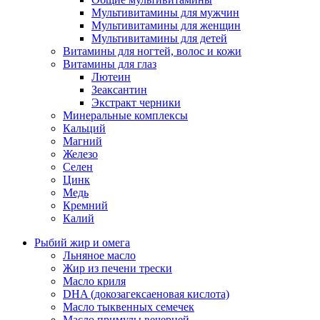
Мультивитамины для мужчин
Мультивитамины для женщин
Мультивитамины для детей
Витамины для ногтей, волос и кожи
Витамины для глаз
Лютеин
Зеаксантин
Экстракт черники
Минеральные комплексы
Кальций
Магний
Железо
Селен
Цинк
Медь
Кремний
Калий
Рыбий жир и омега
Льняное масло
Жир из печени трески
Масло криля
DHA (докозагексаеновая кислота)
Масло тыквенных семечек
Масло примулы вечерней