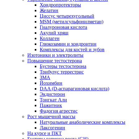
Хондропротекторы
Желатин
Циссус четырехугольный
MSM (метилсульфонилметан)
Гиалуроновая кислота
Акулий хрящ
Коллаген
Глюкозамин и хондроитин
Комплексы для костей и зубов
Изотоники и электролиты
Повышение тестостерона
Бустеры тестостерона
Трибулус террестрис
ЗМА
Йохимбин
DAA (D-аспарагиновая кислота)
Экдистерон
Тонгкат Али
Пажитник
Фадогия агрестис
Рост мышечной массы
Натуральные анаболические комплексы
Лаксогенин
На курсе и ПКТ
Бустеры гормона роста (GH)