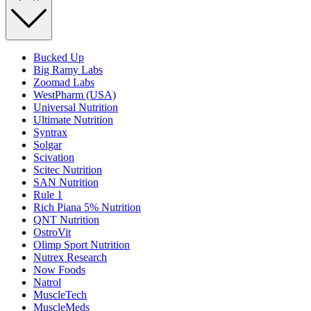
Bucked Up
Big Ramy Labs
Zoomad Labs
WestPharm (USA)
Universal Nutrition
Ultimate Nutrition
Syntrax
Solgar
Scivation
Scitec Nutrition
SAN Nutrition
Rule 1
Rich Piana 5% Nutrition
QNT Nutrition
OstroVit
Olimp Sport Nutrition
Nutrex Research
Now Foods
Natrol
MuscleTech
MuscleMeds