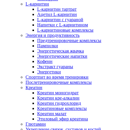
L-карнитин
L-карнитин тартрат
Ацетил L-карнитин
L-карнитин с гуараной
Напитки c L-карнитином
L-карнитиновые комплексы
Энергия и продуктивность
Предтренировочные комплексы
Пампилки
Энергетическая жвачка
Энергетические напитки
Кофеин
Экстракт гуараны
Энергетики
Спортпит во время тренировки
Послетренировочные комплексы
Креатин
Креатин моногидрат
Креатин кре-алкалин
Креатин гидрохлорид
Креатиновые комплексы
Креатин малат
Этиловый эфир креатина
Глютамин
Укрепление связок, суставов и костей