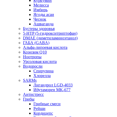
Куркумин
Мелисса
Имбирь
Ягоды асаи
Чеснок
Ашваганда
Бустеры здоровья
5-HTP (5-гидрокситриптофан)
DMAE (диметиламиноэтанол)
ГАБА (GABA)
Альфа-липоевая кислота
Коэнзим Q10
Ноотропы
Урсоловая кислота
Водоросли
Спирулина
Хлорелла
SARMs
Лигандрол LGD-4033
Ибутаморен MK-677
Антистресс
Грибы
Грибные смеси
Рейши
Кордицепс