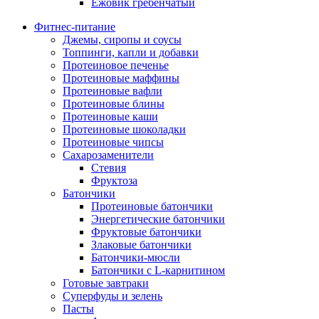
Ежовик гребенчатый
Фитнес-питание
Джемы, сиропы и соусы
Топпинги, капли и добавки
Протеиновое печенье
Протеиновые маффины
Протеиновые вафли
Протеиновые блины
Протеиновые каши
Протеиновые шоколадки
Протеиновые чипсы
Сахарозаменители
Стевия
Фруктоза
Батончики
Протеиновые батончики
Энергетические батончики
Фруктовые батончики
Злаковые батончики
Батончики-мюсли
Батончики с L-карнитином
Готовые завтраки
Суперфуды и зелень
Пасты