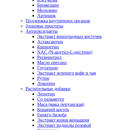
Бромелаин
Молозиво
Артишок
Поддержка внутренних органов
Здоровье простаты
Антиоксиданты
Экстракт виноградных косточек
Астаксантин
Кверцетин
NAC (N-ацетил-L-цистеин)
Ресвератрол
Масло орегано
Глутатион
Экстракт зеленого кофе и чая
Рутин
Ликопин
Растительные добавки
Лецитин
Со пальметто
Maca (мака перуанская)
Кошачий коготь
Гинкго билоба
Экстракт корня женьшеня
Экстракт родиолы розовой