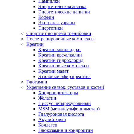
Пампилки
Энергетическая жвачка
Энергетические напитки
Кофеин
Экстракт гуараны
Энергетики
Спортпит во время тренировки
Послетренировочные комплексы
Креатин
Креатин моногидрат
Креатин кре-алкалин
Креатин гидрохлорид
Креатиновые комплексы
Креатин малат
Этиловый эфир креатина
Глютамин
Укрепление связок, суставов и костей
Хондропротекторы
Желатин
Циссус четырехугольный
MSM (метилсульфонилметан)
Гиалуроновая кислота
Акулий хрящ
Коллаген
Глюкозамин и хондроитин