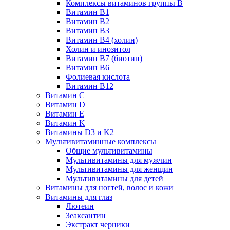
Комплексы витаминов группы B
Витамин B1
Витамин B2
Витамин B3
Витамин B4 (холин)
Холин и инозитол
Витамин B7 (биотин)
Витамин B6
Фолиевая кислота
Витамин B12
Витамин C
Витамин D
Витамин E
Витамин K
Витамины D3 и K2
Мультивитаминные комплексы
Общие мультивитамины
Мультивитамины для мужчин
Мультивитамины для женщин
Мультивитамины для детей
Витамины для ногтей, волос и кожи
Витамины для глаз
Лютеин
Зеаксантин
Экстракт черники