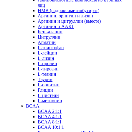
яиц
HMB (гидроксиметилбутират)
Аргинин, орнитин и лизин
Аргинин и цитруллин (вместе)
Аргинин и ААКГ
Бета-аланин
Цитруллин
Агматин
L-триптофан
L-лейцин
L-лизин
L-пролин
L-тирозин
L-теанин
Таурин
L-орнитин
Глицин
L-цистеин
L-метионин
BCAA
BCAA 2:1:1
BCAA 4:1:1
BCAA 8:1:1
BCAA 10:1:1