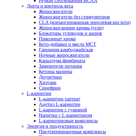
Редкие соотношения BCAA
Диета и контроль веса
Жиросжигатели
Жиросжигатели без стимуляторов
CLA (конъюгированная линолевая кислота)
Жиросжигающие кремы (гели)
Блокаторы углеводов и жиров
Пиколинат хрома
Кето-добавки и масло МСТ
Гарциния камбоджийская
Ночные жиросжигатели
Караллума фимбриата
Заменители питания
Кетоны малины
Диуретики
Хитозан
Синефрин
L-карнитин
L-карнитин тартрат
Ацетил L-карнитин
L-карнитин с гуараной
Напитки c L-карнитином
L-карнитиновые комплексы
Энергия и продуктивность
Предтренировочные комплексы