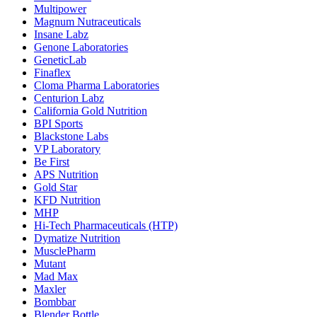
Multipower
Magnum Nutraceuticals
Insane Labz
Genone Laboratories
GeneticLab
Finaflex
Cloma Pharma Laboratories
Centurion Labz
California Gold Nutrition
BPI Sports
Blackstone Labs
VP Laboratory
Be First
APS Nutrition
Gold Star
KFD Nutrition
MHP
Hi-Tech Pharmaceuticals (HTP)
Dymatize Nutrition
MusclePharm
Mutant
Mad Max
Maxler
Bombbar
Blender Bottle