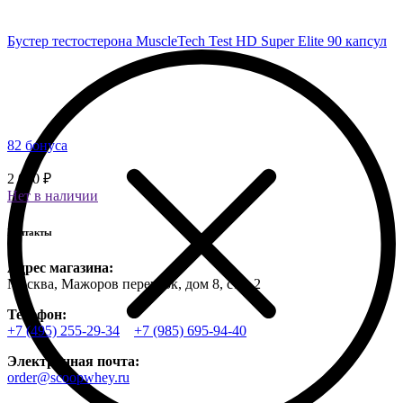
Бустер тестостерона MuscleTech Test HD Super Elite 90 капсул
82 бонуса
2 050 ₽
Нет в наличии
Контакты
Адрес магазина:
Москва, Мажоров переулок, дом 8, стр. 2
Телефон:
+7 (495) 255-29-34
+7 (985) 695-94-40
Электронная почта:
order@scoopwhey.ru