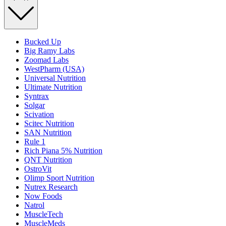
Bucked Up
Big Ramy Labs
Zoomad Labs
WestPharm (USA)
Universal Nutrition
Ultimate Nutrition
Syntrax
Solgar
Scivation
Scitec Nutrition
SAN Nutrition
Rule 1
Rich Piana 5% Nutrition
QNT Nutrition
OstroVit
Olimp Sport Nutrition
Nutrex Research
Now Foods
Natrol
MuscleTech
MuscleMeds