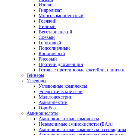
Изолят
Гидролизат
Многокомпонентный
Говяжий
Яичный
Вегетарианский
Соевый
Гороховый
Подсолнечный
Конопляный
Рисовый
Протеин для женщин
Готовые протеиновые коктейли, напитки
Гейнеры
Углеводы
Углеводные комплексы
Энергетические гели
Мальтодекстрин
Амилопектин
D-рибоза
Аминокислоты
Аминокислотные комплексы
Незаменимые аминокислоты (EAA)
Аминокислотные комплексы из говядины
Аминокислотные комплексы из куриных