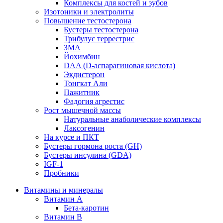
Комплексы для костей и зубов
Изотоники и электролиты
Повышение тестостерона
Бустеры тестостерона
Трибулус террестрис
ЗМА
Йохимбин
DAA (D-аспарагиновая кислота)
Экдистерон
Тонгкат Али
Пажитник
Фадогия агрестис
Рост мышечной массы
Натуральные анаболические комплексы
Лаксогенин
На курсе и ПКТ
Бустеры гормона роста (GH)
Бустеры инсулина (GDA)
IGF-1
Пробники
Витамины и минералы
Витамин A
Бета-каротин
Витамин B