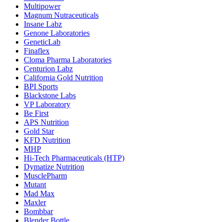
Multipower
Magnum Nutraceuticals
Insane Labz
Genone Laboratories
GeneticLab
Finaflex
Cloma Pharma Laboratories
Centurion Labz
California Gold Nutrition
BPI Sports
Blackstone Labs
VP Laboratory
Be First
APS Nutrition
Gold Star
KFD Nutrition
MHP
Hi-Tech Pharmaceuticals (HTP)
Dymatize Nutrition
MusclePharm
Mutant
Mad Max
Maxler
Bombbar
Blender Bottle