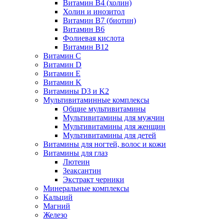
Витамин B4 (холин)
Холин и инозитол
Витамин B7 (биотин)
Витамин B6
Фолиевая кислота
Витамин B12
Витамин C
Витамин D
Витамин E
Витамин K
Витамины D3 и K2
Мультивитаминные комплексы
Общие мультивитамины
Мультивитамины для мужчин
Мультивитамины для женщин
Мультивитамины для детей
Витамины для ногтей, волос и кожи
Витамины для глаз
Лютеин
Зеаксантин
Экстракт черники
Минеральные комплексы
Кальций
Магний
Железо