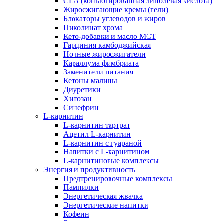
CLA (конъюгированная линолевая кислота)
Жиросжигающие кремы (гели)
Блокаторы углеводов и жиров
Пиколинат хрома
Кето-добавки и масло МСТ
Гарциния камбоджийская
Ночные жиросжигатели
Караллума фимбриата
Заменители питания
Кетоны малины
Диуретики
Хитозан
Синефрин
L-карнитин
L-карнитин тартрат
Ацетил L-карнитин
L-карнитин с гуараной
Напитки c L-карнитином
L-карнитиновые комплексы
Энергия и продуктивность
Предтренировочные комплексы
Пампилки
Энергетическая жвачка
Энергетические напитки
Кофеин