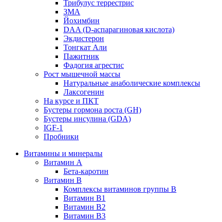
Трибулус террестрис
ЗМА
Йохимбин
DAA (D-аспарагиновая кислота)
Экдистерон
Тонгкат Али
Пажитник
Фадогия агрестис
Рост мышечной массы
Натуральные анаболические комплексы
Лаксогенин
На курсе и ПКТ
Бустеры гормона роста (GH)
Бустеры инсулина (GDA)
IGF-1
Пробники
Витамины и минералы
Витамин A
Бета-каротин
Витамин B
Комплексы витаминов группы B
Витамин B1
Витамин B2
Витамин B3