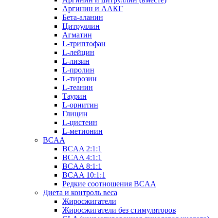
Аргинин и ААКГ
Бета-аланин
Цитруллин
Агматин
L-триптофан
L-лейцин
L-лизин
L-пролин
L-тирозин
L-теанин
Таурин
L-орнитин
Глицин
L-цистеин
L-метионин
BCAA
BCAA 2:1:1
BCAA 4:1:1
BCAA 8:1:1
BCAA 10:1:1
Редкие соотношения BCAA
Диета и контроль веса
Жиросжигатели
Жиросжигатели без стимуляторов