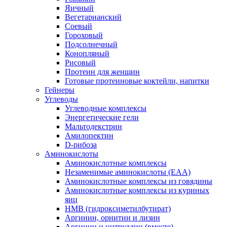
Яичный
Вегетарианский
Соевый
Гороховый
Подсолнечный
Конопляный
Рисовый
Протеин для женщин
Готовые протеиновые коктейли, напитки
Гейнеры
Углеводы
Углеводные комплексы
Энергетические гели
Мальтодекстрин
Амилопектин
D-рибоза
Аминокислоты
Аминокислотные комплексы
Незаменимые аминокислоты (EAA)
Аминокислотные комплексы из говядины
Аминокислотные комплексы из куриных
яиц
HMB (гидроксиметилбутират)
Аргинин, орнитин и лизин
Аргинин и цитруллин (вместе)