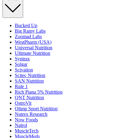
Bucked Up
Big Ramy Labs
Zoomad Labs
WestPharm (USA)
Universal Nutrition
Ultimate Nutrition
Syntrax
Solgar
Scivation
Scitec Nutrition
SAN Nutrition
Rule 1
Rich Piana 5% Nutrition
QNT Nutrition
OstroVit
Olimp Sport Nutrition
Nutrex Research
Now Foods
Natrol
MuscleTech
MuscleMeds