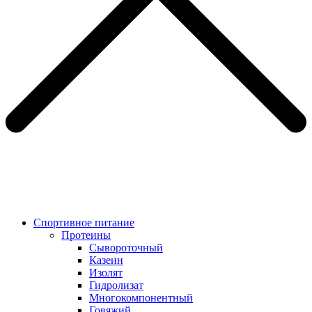
Спортивное питание
Протеины
Сывороточный
Казеин
Изолят
Гидролизат
Многокомпонентный
Говяжий