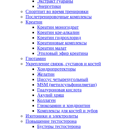
Экстракт гуараны
Энергетики
Спортпит во время тренировки
Послетренировочные комплексы
Креатин
Креатин моногидрат
Креатин кре-алкалин
Креатин гидрохлорид
Креатиновые комплексы
Креатин малат
Этиловый эфир креатина
Глютамин
Укрепление связок, суставов и костей
Хондропротекторы
Желатин
Циссус четырехугольный
MSM (метилсульфонилметан)
Гиалуроновая кислота
Акулий хрящ
Коллаген
Глюкозамин и хондроитин
Комплексы для костей и зубов
Изотоники и электролиты
Повышение тестостерона
Бустеры тестостерона