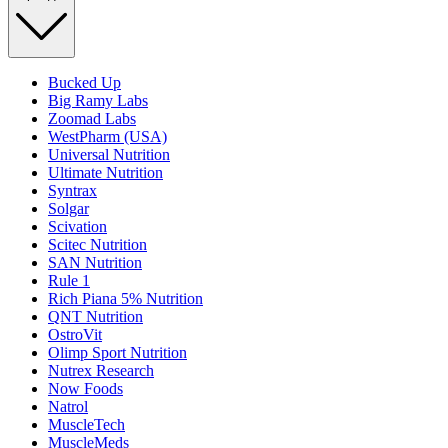
Bucked Up
Big Ramy Labs
Zoomad Labs
WestPharm (USA)
Universal Nutrition
Ultimate Nutrition
Syntrax
Solgar
Scivation
Scitec Nutrition
SAN Nutrition
Rule 1
Rich Piana 5% Nutrition
QNT Nutrition
OstroVit
Olimp Sport Nutrition
Nutrex Research
Now Foods
Natrol
MuscleTech
MuscleMeds