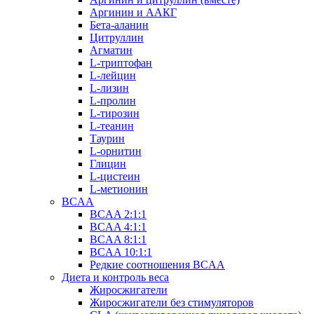
Аргинин и ААКГ
Бета-аланин
Цитруллин
Агматин
L-триптофан
L-лейцин
L-лизин
L-пролин
L-тирозин
L-теанин
Таурин
L-орнитин
Глицин
L-цистеин
L-метионин
BCAA
BCAA 2:1:1
BCAA 4:1:1
BCAA 8:1:1
BCAA 10:1:1
Редкие соотношения BCAA
Диета и контроль веса
Жиросжигатели
Жиросжигатели без стимуляторов