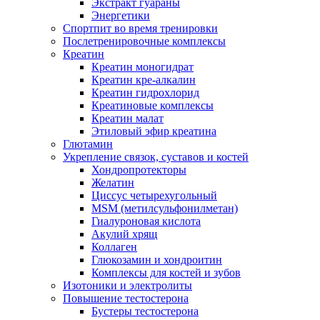
Экстракт гуараны
Энергетики
Спортпит во время тренировки
Послетренировочные комплексы
Креатин
Креатин моногидрат
Креатин кре-алкалин
Креатин гидрохлорид
Креатиновые комплексы
Креатин малат
Этиловый эфир креатина
Глютамин
Укрепление связок, суставов и костей
Хондропротекторы
Желатин
Циссус четырехугольный
MSM (метилсульфонилметан)
Гиалуроновая кислота
Акулий хрящ
Коллаген
Глюкозамин и хондроитин
Комплексы для костей и зубов
Изотоники и электролиты
Повышение тестостерона
Бустеры тестостерона