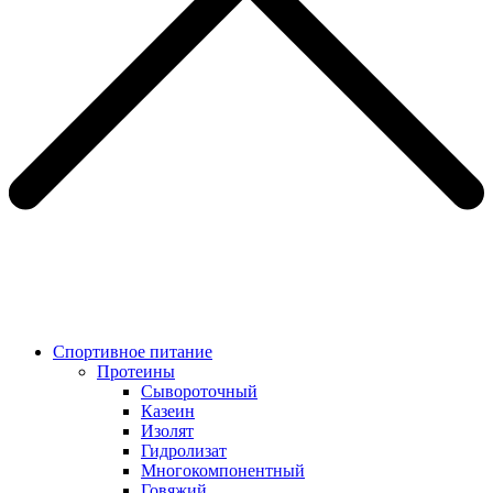
Спортивное питание
Протеины
Сывороточный
Казеин
Изолят
Гидролизат
Многокомпонентный
Говяжий