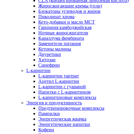
CLA (конъюгированная линолевая кислота)
Жиросжигающие кремы (гели)
Блокаторы углеводов и жиров
Пиколинат хрома
Кето-добавки и масло МСТ
Гарциния камбоджийская
Ночные жиросжигатели
Караллума фимбриата
Заменители питания
Кетоны малины
Диуретики
Хитозан
Синефрин
L-карнитин
L-карнитин тартрат
Ацетил L-карнитин
L-карнитин с гуараной
Напитки c L-карнитином
L-карнитиновые комплексы
Энергия и продуктивность
Предтренировочные комплексы
Пампилки
Энергетическая жвачка
Энергетические напитки
Кофеин