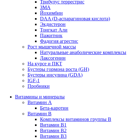
Трибулус террестрис
ЗМА
Йохимбин
DAA (D-аспарагиновая кислота)
Экдистерон
Тонгкат Али
Пажитник
Фадогия агрестис
Рост мышечной массы
Натуральные анаболические комплексы
Лаксогенин
На курсе и ПКТ
Бустеры гормона роста (GH)
Бустеры инсулина (GDA)
IGF-1
Пробники
Витамины и минералы
Витамин A
Бета-каротин
Витамин B
Комплексы витаминов группы B
Витамин B1
Витамин B2
Витамин B3