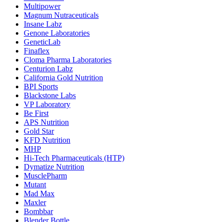
Multipower
Magnum Nutraceuticals
Insane Labz
Genone Laboratories
GeneticLab
Finaflex
Cloma Pharma Laboratories
Centurion Labz
California Gold Nutrition
BPI Sports
Blackstone Labs
VP Laboratory
Be First
APS Nutrition
Gold Star
KFD Nutrition
MHP
Hi-Tech Pharmaceuticals (HTP)
Dymatize Nutrition
MusclePharm
Mutant
Mad Max
Maxler
Bombbar
Blender Bottle