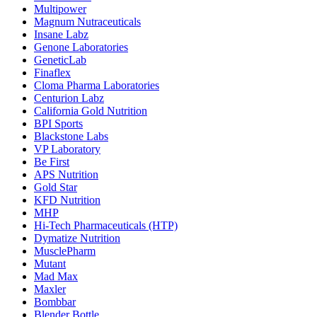
Multipower
Magnum Nutraceuticals
Insane Labz
Genone Laboratories
GeneticLab
Finaflex
Cloma Pharma Laboratories
Centurion Labz
California Gold Nutrition
BPI Sports
Blackstone Labs
VP Laboratory
Be First
APS Nutrition
Gold Star
KFD Nutrition
MHP
Hi-Tech Pharmaceuticals (HTP)
Dymatize Nutrition
MusclePharm
Mutant
Mad Max
Maxler
Bombbar
Blender Bottle