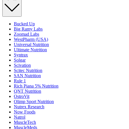
Bucked Up
Big Ramy Labs
Zoomad Labs
WestPharm (USA)
Universal Nutrition
Ultimate Nutrition
Syntrax
Solgar
Scivation
Scitec Nutrition
SAN Nutrition
Rule 1
Rich Piana 5% Nutrition
QNT Nutrition
OstroVit
Olimp Sport Nutrition
Nutrex Research
Now Foods
Natrol
MuscleTech
MuscleMeds