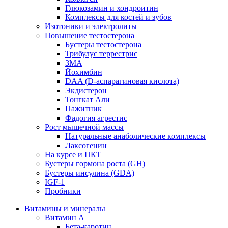
Глюкозамин и хондроитин
Комплексы для костей и зубов
Изотоники и электролиты
Повышение тестостерона
Бустеры тестостерона
Трибулус террестрис
ЗМА
Йохимбин
DAA (D-аспарагиновая кислота)
Экдистерон
Тонгкат Али
Пажитник
Фадогия агрестис
Рост мышечной массы
Натуральные анаболические комплексы
Лаксогенин
На курсе и ПКТ
Бустеры гормона роста (GH)
Бустеры инсулина (GDA)
IGF-1
Пробники
Витамины и минералы
Витамин A
Бета-каротин