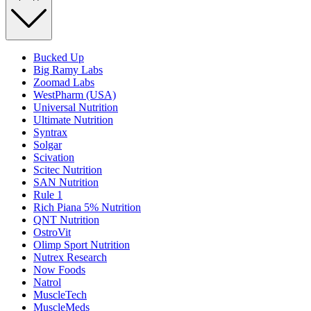
Bucked Up
Big Ramy Labs
Zoomad Labs
WestPharm (USA)
Universal Nutrition
Ultimate Nutrition
Syntrax
Solgar
Scivation
Scitec Nutrition
SAN Nutrition
Rule 1
Rich Piana 5% Nutrition
QNT Nutrition
OstroVit
Olimp Sport Nutrition
Nutrex Research
Now Foods
Natrol
MuscleTech
MuscleMeds