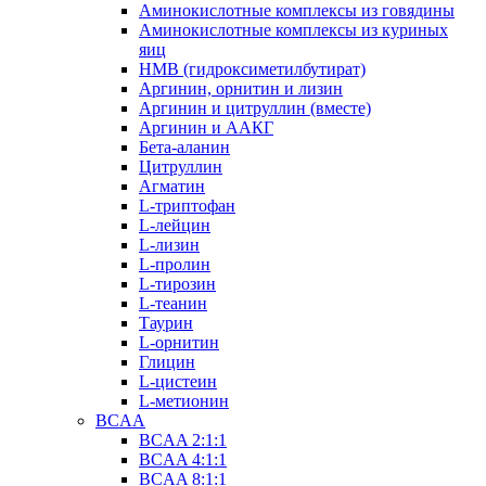
Аминокислотные комплексы из говядины
Аминокислотные комплексы из куриных
яиц
HMB (гидроксиметилбутират)
Аргинин, орнитин и лизин
Аргинин и цитруллин (вместе)
Аргинин и ААКГ
Бета-аланин
Цитруллин
Агматин
L-триптофан
L-лейцин
L-лизин
L-пролин
L-тирозин
L-теанин
Таурин
L-орнитин
Глицин
L-цистеин
L-метионин
BCAA
BCAA 2:1:1
BCAA 4:1:1
BCAA 8:1:1