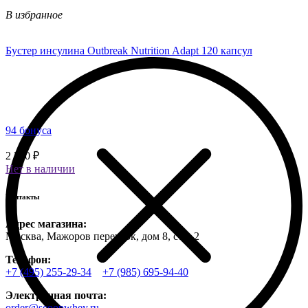
В избранное
Бустер инсулина Outbreak Nutrition Adapt 120 капсул
94 бонуса
2 350 ₽
Нет в наличии
Контакты
Адрес магазина:
Москва, Мажоров переулок, дом 8, стр. 2
Телефон:
+7 (495) 255-29-34
+7 (985) 695-94-40
Электронная почта:
order@scoopwhey.ru