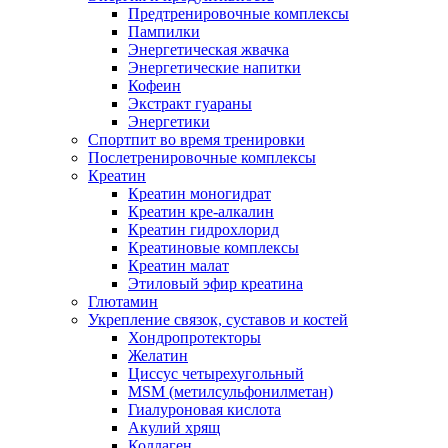
Предтренировочные комплексы
Пампилки
Энергетическая жвачка
Энергетические напитки
Кофеин
Экстракт гуараны
Энергетики
Спортпит во время тренировки
Послетренировочные комплексы
Креатин
Креатин моногидрат
Креатин кре-алкалин
Креатин гидрохлорид
Креатиновые комплексы
Креатин малат
Этиловый эфир креатина
Глютамин
Укрепление связок, суставов и костей
Хондропротекторы
Желатин
Циссус четырехугольный
MSM (метилсульфонилметан)
Гиалуроновая кислота
Акулий хрящ
Коллаген