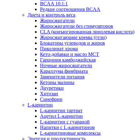
BCAA 10:1:1
Редкие соотношения BCAA
Диета и контроль веса
Жиросжигатели
Жиросжигатели без стимуляторов
CLA (конъюгированная линолевая кислота)
Жиросжигающие кремы (гели)
Блокаторы углеводов и жиров
Пиколинат хрома
Кето-добавки и масло МСТ
Гарциния камбоджийская
Ночные жиросжигатели
Караллума фимбриата
Заменители питания
Кетоны малины
Диуретики
Хитозан
Синефрин
L-карнитин
L-карнитин тартрат
Ацетил L-карнитин
L-карнитин с гуараной
Напитки c L-карнитином
L-карнитиновые комплексы
Энергия и продуктивность