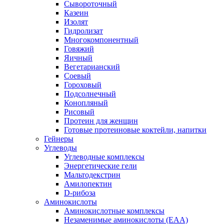
Сывороточный
Казеин
Изолят
Гидролизат
Многокомпонентный
Говяжий
Яичный
Вегетарианский
Соевый
Гороховый
Подсолнечный
Конопляный
Рисовый
Протеин для женщин
Готовые протеиновые коктейли, напитки
Гейнеры
Углеводы
Углеводные комплексы
Энергетические гели
Мальтодекстрин
Амилопектин
D-рибоза
Аминокислоты
Аминокислотные комплексы
Незаменимые аминокислоты (EAA)