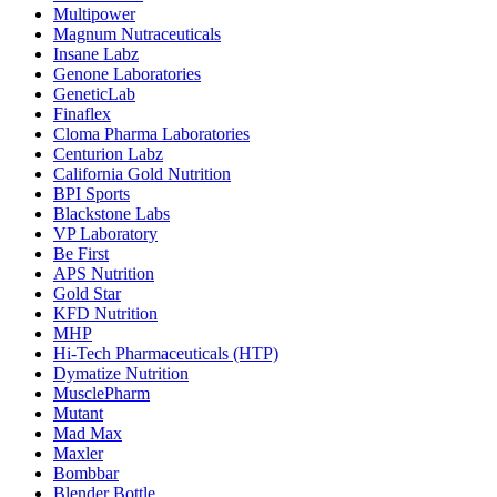
Multipower
Magnum Nutraceuticals
Insane Labz
Genone Laboratories
GeneticLab
Finaflex
Cloma Pharma Laboratories
Centurion Labz
California Gold Nutrition
BPI Sports
Blackstone Labs
VP Laboratory
Be First
APS Nutrition
Gold Star
KFD Nutrition
MHP
Hi-Tech Pharmaceuticals (HTP)
Dymatize Nutrition
MusclePharm
Mutant
Mad Max
Maxler
Bombbar
Blender Bottle