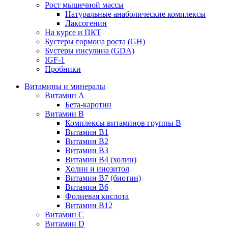
Рост мышечной массы
Натуральные анаболические комплексы
Лаксогенин
На курсе и ПКТ
Бустеры гормона роста (GH)
Бустеры инсулина (GDA)
IGF-1
Пробники
Витамины и минералы
Витамин A
Бета-каротин
Витамин B
Комплексы витаминов группы B
Витамин B1
Витамин B2
Витамин B3
Витамин B4 (холин)
Холин и инозитол
Витамин B7 (биотин)
Витамин B6
Фолиевая кислота
Витамин B12
Витамин C
Витамин D