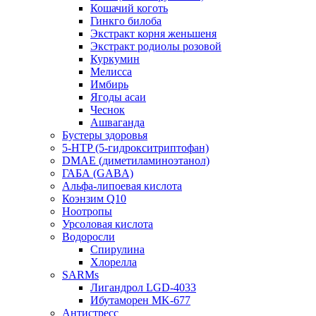
Кошачий коготь
Гинкго билоба
Экстракт корня женьшеня
Экстракт родиолы розовой
Куркумин
Мелисса
Имбирь
Ягоды асаи
Чеснок
Ашваганда
Бустеры здоровья
5-HTP (5-гидрокситриптофан)
DMAE (диметиламиноэтанол)
ГАБА (GABA)
Альфа-липоевая кислота
Коэнзим Q10
Ноотропы
Урсоловая кислота
Водоросли
Спирулина
Хлорелла
SARMs
Лигандрол LGD-4033
Ибутаморен MK-677
Антистресс