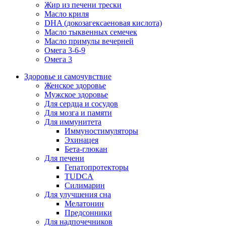
Жир из печени трески
Масло криля
DHA (докозагексаеновая кислота)
Масло тыквенных семечек
Масло примулы вечерней
Омега 3-6-9
Омега 3
Здоровье и самочувствие
Женское здоровье
Мужское здоровье
Для сердца и сосудов
Для мозга и памяти
Для иммунитета
Иммуностимуляторы
Эхинацея
Бета-глюкан
Для печени
Гепатопротекторы
TUDCA
Силимарин
Для улучшения сна
Мелатонин
Предсонники
Для надпочечников