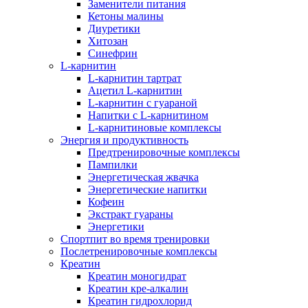
Заменители питания
Кетоны малины
Диуретики
Хитозан
Синефрин
L-карнитин
L-карнитин тартрат
Ацетил L-карнитин
L-карнитин с гуараной
Напитки c L-карнитином
L-карнитиновые комплексы
Энергия и продуктивность
Предтренировочные комплексы
Пампилки
Энергетическая жвачка
Энергетические напитки
Кофеин
Экстракт гуараны
Энергетики
Спортпит во время тренировки
Послетренировочные комплексы
Креатин
Креатин моногидрат
Креатин кре-алкалин
Креатин гидрохлорид