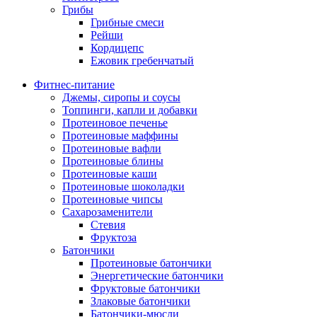
Грибы
Грибные смеси
Рейши
Кордицепс
Ежовик гребенчатый
Фитнес-питание
Джемы, сиропы и соусы
Топпинги, капли и добавки
Протеиновое печенье
Протеиновые маффины
Протеиновые вафли
Протеиновые блины
Протеиновые каши
Протеиновые шоколадки
Протеиновые чипсы
Сахарозаменители
Стевия
Фруктоза
Батончики
Протеиновые батончики
Энергетические батончики
Фруктовые батончики
Злаковые батончики
Батончики-мюсли