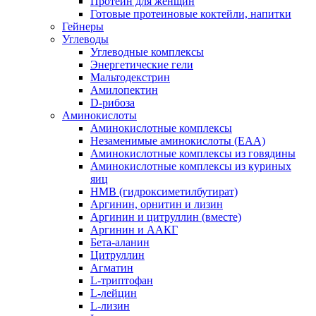
Протеин для женщин
Готовые протеиновые коктейли, напитки
Гейнеры
Углеводы
Углеводные комплексы
Энергетические гели
Мальтодекстрин
Амилопектин
D-рибоза
Аминокислоты
Аминокислотные комплексы
Незаменимые аминокислоты (EAA)
Аминокислотные комплексы из говядины
Аминокислотные комплексы из куриных
яиц
HMB (гидроксиметилбутират)
Аргинин, орнитин и лизин
Аргинин и цитруллин (вместе)
Аргинин и ААКГ
Бета-аланин
Цитруллин
Агматин
L-триптофан
L-лейцин
L-лизин