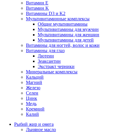
Витамин E
Витамин K
Витамины D3 и K2
Мультивитаминные комплексы
Общие мультивитамины
Мультивитамины для мужчин
Мультивитамины для женщин
Мультивитамины для детей
Витамины для ногтей, волос и кожи
Витамины для глаз
Лютеин
Зеаксантин
Экстракт черники
Минеральные комплексы
Кальций
Магний
Железо
Селен
Цинк
Медь
Кремний
Калий
Рыбий жир и омега
Льняное масло