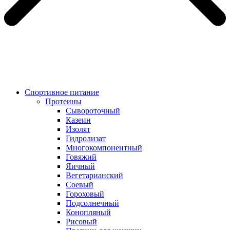
Спортивное питание
Протеины
Сывороточный
Казеин
Изолят
Гидролизат
Многокомпонентный
Говяжий
Яичный
Вегетарианский
Соевый
Гороховый
Подсолнечный
Конопляный
Рисовый