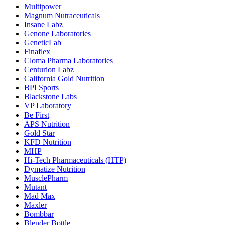
Multipower
Magnum Nutraceuticals
Insane Labz
Genone Laboratories
GeneticLab
Finaflex
Cloma Pharma Laboratories
Centurion Labz
California Gold Nutrition
BPI Sports
Blackstone Labs
VP Laboratory
Be First
APS Nutrition
Gold Star
KFD Nutrition
MHP
Hi-Tech Pharmaceuticals (HTP)
Dymatize Nutrition
MusclePharm
Mutant
Mad Max
Maxler
Bombbar
Blender Bottle