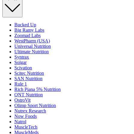
Bucked Up
Big Ramy Labs
Zoomad Labs
WestPharm (USA)
Universal Nutrition
Ultimate Nutrition
Syntrax
Solgar
Scivation
Scitec Nutrition
SAN Nutrition
Rule 1
Rich Piana 5% Nutrition
QNT Nutrition
OstroVit
Olimp Sport Nutrition
Nutrex Research
Now Foods
Natrol
MuscleTech
MuscleMeds