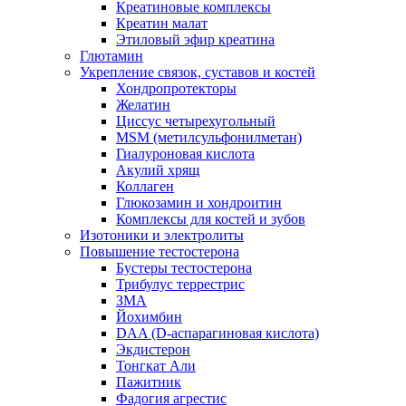
Креатиновые комплексы
Креатин малат
Этиловый эфир креатина
Глютамин
Укрепление связок, суставов и костей
Хондропротекторы
Желатин
Циссус четырехугольный
MSM (метилсульфонилметан)
Гиалуроновая кислота
Акулий хрящ
Коллаген
Глюкозамин и хондроитин
Комплексы для костей и зубов
Изотоники и электролиты
Повышение тестостерона
Бустеры тестостерона
Трибулус террестрис
ЗМА
Йохимбин
DAA (D-аспарагиновая кислота)
Экдистерон
Тонгкат Али
Пажитник
Фадогия агрестис