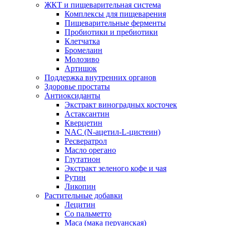
ЖКТ и пищеварительная система
Комплексы для пищеварения
Пищеварительные ферменты
Пробиотики и пребиотики
Клетчатка
Бромелаин
Молозиво
Артишок
Поддержка внутренних органов
Здоровье простаты
Антиоксиданты
Экстракт виноградных косточек
Астаксантин
Кверцетин
NAC (N-ацетил-L-цистеин)
Ресвератрол
Масло орегано
Глутатион
Экстракт зеленого кофе и чая
Рутин
Ликопин
Растительные добавки
Лецитин
Со пальметто
Maca (мака перуанская)