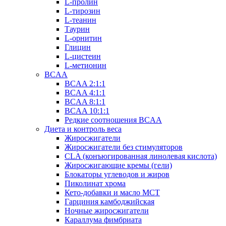
L-пролин
L-тирозин
L-теанин
Таурин
L-орнитин
Глицин
L-цистеин
L-метионин
BCAA
BCAA 2:1:1
BCAA 4:1:1
BCAA 8:1:1
BCAA 10:1:1
Редкие соотношения BCAA
Диета и контроль веса
Жиросжигатели
Жиросжигатели без стимуляторов
CLA (конъюгированная линолевая кислота)
Жиросжигающие кремы (гели)
Блокаторы углеводов и жиров
Пиколинат хрома
Кето-добавки и масло МСТ
Гарциния камбоджийская
Ночные жиросжигатели
Караллума фимбриата