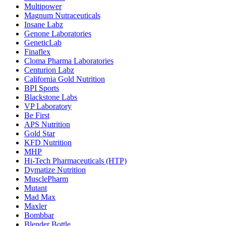
Multipower
Magnum Nutraceuticals
Insane Labz
Genone Laboratories
GeneticLab
Finaflex
Cloma Pharma Laboratories
Centurion Labz
California Gold Nutrition
BPI Sports
Blackstone Labs
VP Laboratory
Be First
APS Nutrition
Gold Star
KFD Nutrition
MHP
Hi-Tech Pharmaceuticals (HTP)
Dymatize Nutrition
MusclePharm
Mutant
Mad Max
Maxler
Bombbar
Blender Bottle