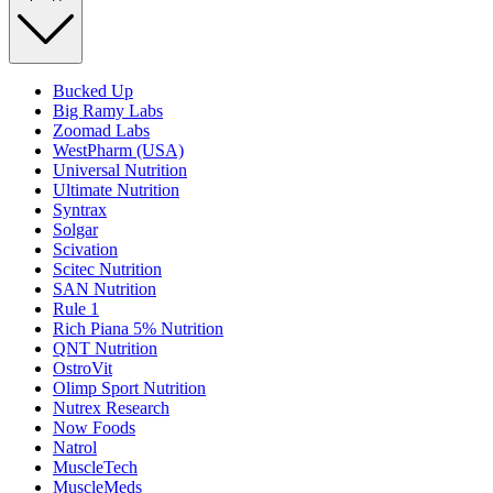
Bucked Up
Big Ramy Labs
Zoomad Labs
WestPharm (USA)
Universal Nutrition
Ultimate Nutrition
Syntrax
Solgar
Scivation
Scitec Nutrition
SAN Nutrition
Rule 1
Rich Piana 5% Nutrition
QNT Nutrition
OstroVit
Olimp Sport Nutrition
Nutrex Research
Now Foods
Natrol
MuscleTech
MuscleMeds