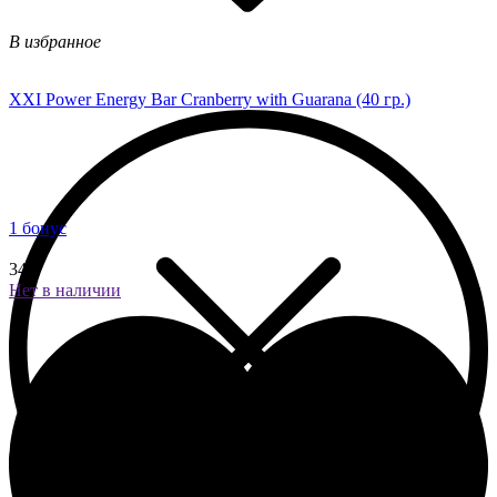
В избранное
XXI Power Energy Bar Cranberry with Guarana (40 гр.)
1 бонус
34 ₽
Нет в наличии