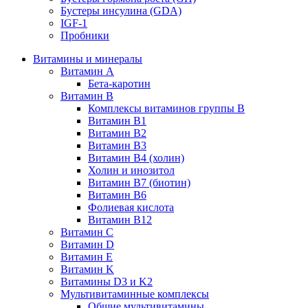
Бустеры инсулина (GDA)
IGF-1
Пробники
Витамины и минералы
Витамин A
Бета-каротин
Витамин B
Комплексы витаминов группы B
Витамин B1
Витамин B2
Витамин B3
Витамин B4 (холин)
Холин и инозитол
Витамин B7 (биотин)
Витамин B6
Фолиевая кислота
Витамин B12
Витамин C
Витамин D
Витамин E
Витамин K
Витамины D3 и K2
Мультивитаминные комплексы
Общие мультивитамины