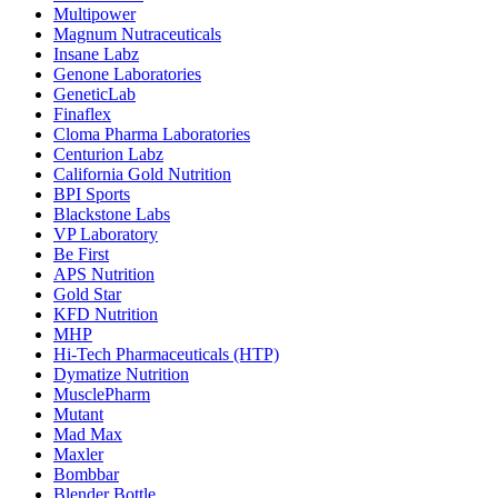
Multipower
Magnum Nutraceuticals
Insane Labz
Genone Laboratories
GeneticLab
Finaflex
Cloma Pharma Laboratories
Centurion Labz
California Gold Nutrition
BPI Sports
Blackstone Labs
VP Laboratory
Be First
APS Nutrition
Gold Star
KFD Nutrition
MHP
Hi-Tech Pharmaceuticals (HTP)
Dymatize Nutrition
MusclePharm
Mutant
Mad Max
Maxler
Bombbar
Blender Bottle