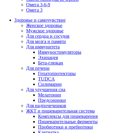
Омега 3-6-9
Омега 3
Здоровье и самочувствие
Женское здоровье
Мужское здоровье
Для сердца и сосудов
Для мозга и памяти
Для иммунитета
Иммуностимуляторы
Эхинацея
Бета-глюкан
Для печени
Гепатопротекторы
TUDCA
Силимарин
Для улучшения сна
Мелатонин
Предсонники
Для надпочечников
ЖКТ и пищеварительная система
Комплексы для пищеварения
Пищеварительные ферменты
Пробиотики и пребиотики
Клетчатка