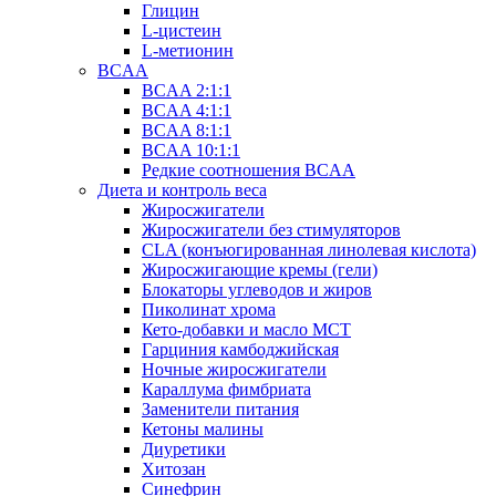
Глицин
L-цистеин
L-метионин
BCAA
BCAA 2:1:1
BCAA 4:1:1
BCAA 8:1:1
BCAA 10:1:1
Редкие соотношения BCAA
Диета и контроль веса
Жиросжигатели
Жиросжигатели без стимуляторов
CLA (конъюгированная линолевая кислота)
Жиросжигающие кремы (гели)
Блокаторы углеводов и жиров
Пиколинат хрома
Кето-добавки и масло МСТ
Гарциния камбоджийская
Ночные жиросжигатели
Караллума фимбриата
Заменители питания
Кетоны малины
Диуретики
Хитозан
Синефрин