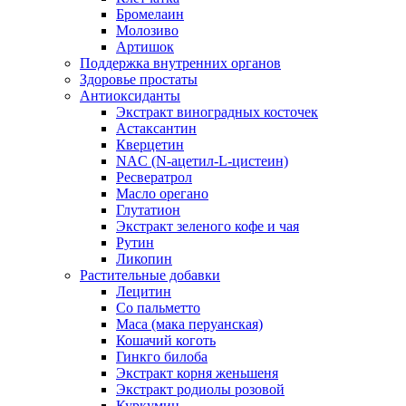
Бромелаин
Молозиво
Артишок
Поддержка внутренних органов
Здоровье простаты
Антиоксиданты
Экстракт виноградных косточек
Астаксантин
Кверцетин
NAC (N-ацетил-L-цистеин)
Ресвератрол
Масло орегано
Глутатион
Экстракт зеленого кофе и чая
Рутин
Ликопин
Растительные добавки
Лецитин
Со пальметто
Maca (мака перуанская)
Кошачий коготь
Гинкго билоба
Экстракт корня женьшеня
Экстракт родиолы розовой
Куркумин