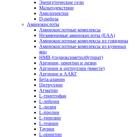
Энергетические гели
Мальтодекстрин
Амилопектин
D-рибоза
Аминокислоты
Аминокислотные комплексы
Незаменимые аминокислоты (EAA)
Аминокислотные комплексы из говядины
Аминокислотные комплексы из куриных
яиц
HMB (гидроксиметилбутират)
Аргинин, орнитин и лизин
Аргинин и цитруллин (вместе)
Аргинин и ААКГ
Бета-аланин
Цитруллин
Агматин
L-триптофан
L-лейцин
L-лизин
L-пролин
L-тирозин
L-теанин
Таурин
L-орнитин