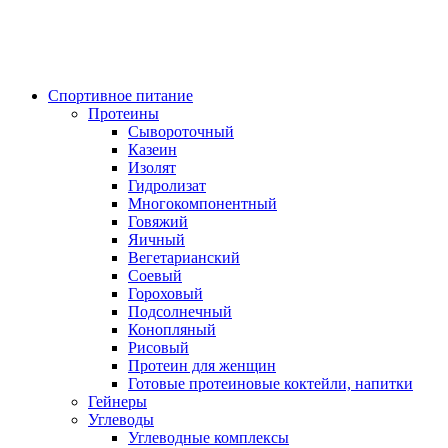
Спортивное питание
Протеины
Сывороточный
Казеин
Изолят
Гидролизат
Многокомпонентный
Говяжий
Яичный
Вегетарианский
Соевый
Гороховый
Подсолнечный
Конопляный
Рисовый
Протеин для женщин
Готовые протеиновые коктейли, напитки
Гейнеры
Углеводы
Углеводные комплексы