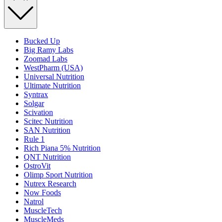
Bucked Up
Big Ramy Labs
Zoomad Labs
WestPharm (USA)
Universal Nutrition
Ultimate Nutrition
Syntrax
Solgar
Scivation
Scitec Nutrition
SAN Nutrition
Rule 1
Rich Piana 5% Nutrition
QNT Nutrition
OstroVit
Olimp Sport Nutrition
Nutrex Research
Now Foods
Natrol
MuscleTech
MuscleMeds