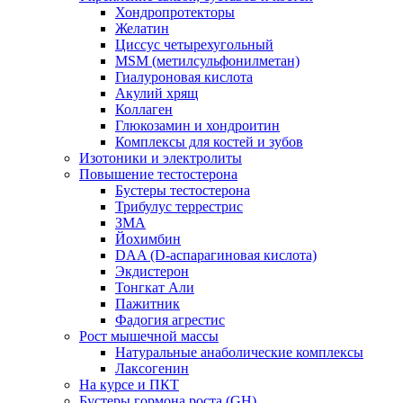
Хондропротекторы
Желатин
Циссус четырехугольный
MSM (метилсульфонилметан)
Гиалуроновая кислота
Акулий хрящ
Коллаген
Глюкозамин и хондроитин
Комплексы для костей и зубов
Изотоники и электролиты
Повышение тестостерона
Бустеры тестостерона
Трибулус террестрис
ЗМА
Йохимбин
DAA (D-аспарагиновая кислота)
Экдистерон
Тонгкат Али
Пажитник
Фадогия агрестис
Рост мышечной массы
Натуральные анаболические комплексы
Лаксогенин
На курсе и ПКТ
Бустеры гормона роста (GH)