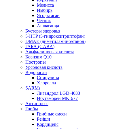
Мелисса
Имбирь
Ягоды асаи
Чеснок
Ашваганда
Бустеры здоровья
5-HTP (5-гидрокситриптофан)
DMAE (диметиламиноэтанол)
ГАБА (GABA)
Альфа-липоевая кислота
Коэнзим Q10
Ноотропы
Урсоловая кислота
Водоросли
Спирулина
Хлорелла
SARMs
Лигандрол LGD-4033
Ибутаморен MK-677
Антистресс
Грибы
Грибные смеси
Рейши
Кордицепс