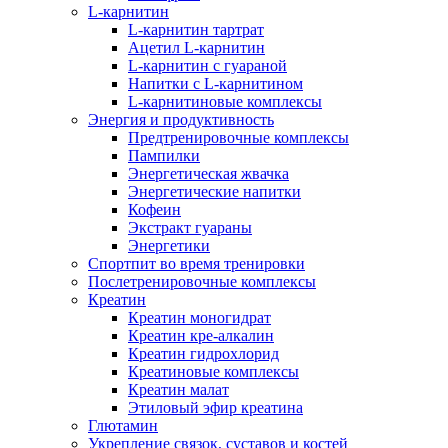
L-карнитин
L-карнитин тартрат
Ацетил L-карнитин
L-карнитин с гуараной
Напитки c L-карнитином
L-карнитиновые комплексы
Энергия и продуктивность
Предтренировочные комплексы
Пампилки
Энергетическая жвачка
Энергетические напитки
Кофеин
Экстракт гуараны
Энергетики
Спортпит во время тренировки
Послетренировочные комплексы
Креатин
Креатин моногидрат
Креатин кре-алкалин
Креатин гидрохлорид
Креатиновые комплексы
Креатин малат
Этиловый эфир креатина
Глютамин
Укрепление связок, суставов и костей