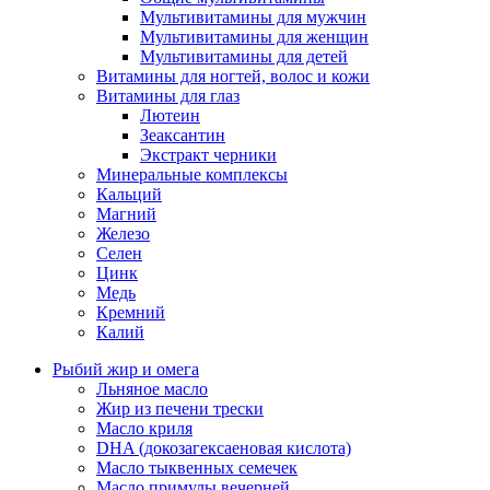
Мультивитамины для мужчин
Мультивитамины для женщин
Мультивитамины для детей
Витамины для ногтей, волос и кожи
Витамины для глаз
Лютеин
Зеаксантин
Экстракт черники
Минеральные комплексы
Кальций
Магний
Железо
Селен
Цинк
Медь
Кремний
Калий
Рыбий жир и омега
Льняное масло
Жир из печени трески
Масло криля
DHA (докозагексаеновая кислота)
Масло тыквенных семечек
Масло примулы вечерней