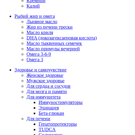
Кремний
Калий
Рыбий жир и омега
Льняное масло
Жир из печени трески
Масло криля
DHA (докозагексаеновая кислота)
Масло тыквенных семечек
Масло примулы вечерней
Омега 3-6-9
Омега 3
Здоровье и самочувствие
Женское здоровье
Мужское здоровье
Для сердца и сосудов
Для мозга и памяти
Для иммунитета
Иммуностимуляторы
Эхинацея
Бета-глюкан
Для печени
Гепатопротекторы
TUDCA
Силимарин