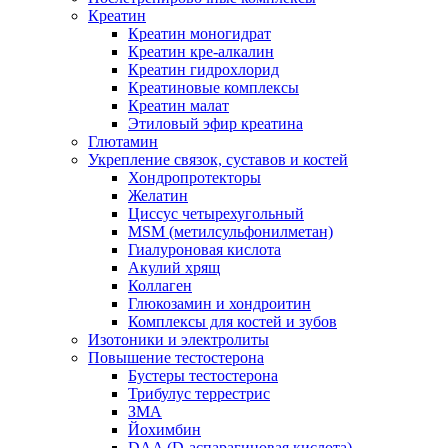
Креатин
Креатин моногидрат
Креатин кре-алкалин
Креатин гидрохлорид
Креатиновые комплексы
Креатин малат
Этиловый эфир креатина
Глютамин
Укрепление связок, суставов и костей
Хондропротекторы
Желатин
Циссус четырехугольный
MSM (метилсульфонилметан)
Гиалуроновая кислота
Акулий хрящ
Коллаген
Глюкозамин и хондроитин
Комплексы для костей и зубов
Изотоники и электролиты
Повышение тестостерона
Бустеры тестостерона
Трибулус террестрис
ЗМА
Йохимбин
DAA (D-аспарагиновая кислота)