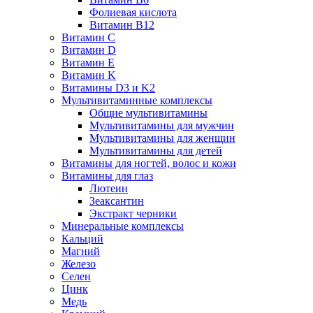
Фолиевая кислота
Витамин B12
Витамин C
Витамин D
Витамин E
Витамин K
Витамины D3 и K2
Мультивитаминные комплексы
Общие мультивитамины
Мультивитамины для мужчин
Мультивитамины для женщин
Мультивитамины для детей
Витамины для ногтей, волос и кожи
Витамины для глаз
Лютеин
Зеаксантин
Экстракт черники
Минеральные комплексы
Кальций
Магний
Железо
Селен
Цинк
Медь