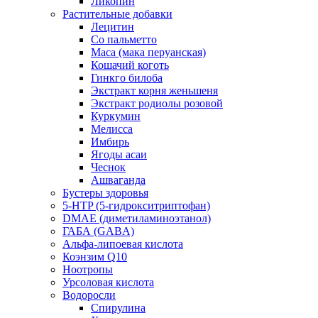
Ликопин
Растительные добавки
Лецитин
Со пальметто
Maca (мака перуанская)
Кошачий коготь
Гинкго билоба
Экстракт корня женьшеня
Экстракт родиолы розовой
Куркумин
Мелисса
Имбирь
Ягоды асаи
Чеснок
Ашваганда
Бустеры здоровья
5-HTP (5-гидрокситриптофан)
DMAE (диметиламиноэтанол)
ГАБА (GABA)
Альфа-липоевая кислота
Коэнзим Q10
Ноотропы
Урсоловая кислота
Водоросли
Спирулина