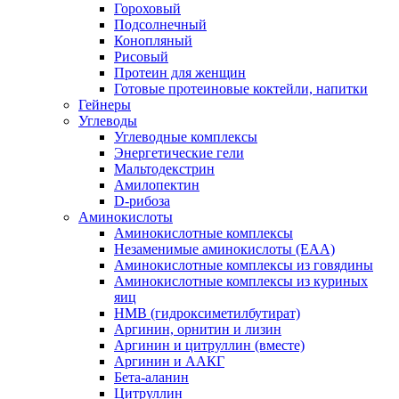
Гороховый
Подсолнечный
Конопляный
Рисовый
Протеин для женщин
Готовые протеиновые коктейли, напитки
Гейнеры
Углеводы
Углеводные комплексы
Энергетические гели
Мальтодекстрин
Амилопектин
D-рибоза
Аминокислоты
Аминокислотные комплексы
Незаменимые аминокислоты (EAA)
Аминокислотные комплексы из говядины
Аминокислотные комплексы из куриных
яиц
HMB (гидроксиметилбутират)
Аргинин, орнитин и лизин
Аргинин и цитруллин (вместе)
Аргинин и ААКГ
Бета-аланин
Цитруллин