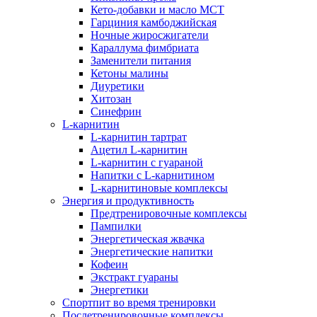
Кето-добавки и масло МСТ
Гарциния камбоджийская
Ночные жиросжигатели
Караллума фимбриата
Заменители питания
Кетоны малины
Диуретики
Хитозан
Синефрин
L-карнитин
L-карнитин тартрат
Ацетил L-карнитин
L-карнитин с гуараной
Напитки c L-карнитином
L-карнитиновые комплексы
Энергия и продуктивность
Предтренировочные комплексы
Пампилки
Энергетическая жвачка
Энергетические напитки
Кофеин
Экстракт гуараны
Энергетики
Спортпит во время тренировки
Послетренировочные комплексы