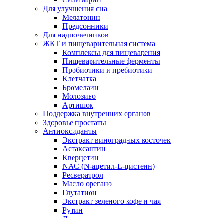
Для улучшения сна
Мелатонин
Предсонники
Для надпочечников
ЖКТ и пищеварительная система
Комплексы для пищеварения
Пищеварительные ферменты
Пробиотики и пребиотики
Клетчатка
Бромелаин
Молозиво
Артишок
Поддержка внутренних органов
Здоровье простаты
Антиоксиданты
Экстракт виноградных косточек
Астаксантин
Кверцетин
NAC (N-ацетил-L-цистеин)
Ресвератрол
Масло орегано
Глутатион
Экстракт зеленого кофе и чая
Рутин