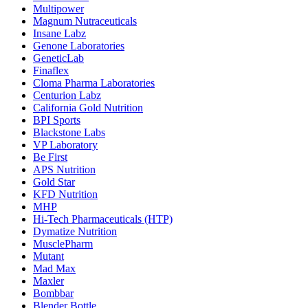
Multipower
Magnum Nutraceuticals
Insane Labz
Genone Laboratories
GeneticLab
Finaflex
Cloma Pharma Laboratories
Centurion Labz
California Gold Nutrition
BPI Sports
Blackstone Labs
VP Laboratory
Be First
APS Nutrition
Gold Star
KFD Nutrition
MHP
Hi-Tech Pharmaceuticals (HTP)
Dymatize Nutrition
MusclePharm
Mutant
Mad Max
Maxler
Bombbar
Blender Bottle