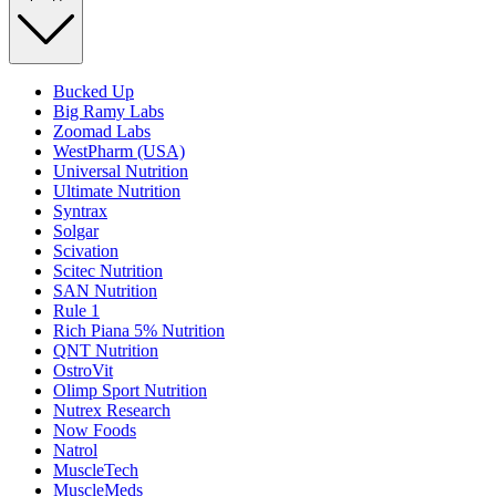
Bucked Up
Big Ramy Labs
Zoomad Labs
WestPharm (USA)
Universal Nutrition
Ultimate Nutrition
Syntrax
Solgar
Scivation
Scitec Nutrition
SAN Nutrition
Rule 1
Rich Piana 5% Nutrition
QNT Nutrition
OstroVit
Olimp Sport Nutrition
Nutrex Research
Now Foods
Natrol
MuscleTech
MuscleMeds