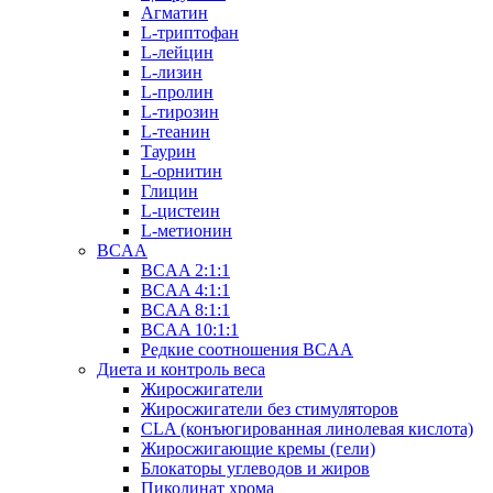
Агматин
L-триптофан
L-лейцин
L-лизин
L-пролин
L-тирозин
L-теанин
Таурин
L-орнитин
Глицин
L-цистеин
L-метионин
BCAA
BCAA 2:1:1
BCAA 4:1:1
BCAA 8:1:1
BCAA 10:1:1
Редкие соотношения BCAA
Диета и контроль веса
Жиросжигатели
Жиросжигатели без стимуляторов
CLA (конъюгированная линолевая кислота)
Жиросжигающие кремы (гели)
Блокаторы углеводов и жиров
Пиколинат хрома