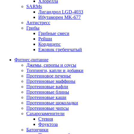
Хлорелла
SARMs
Лигандрол LGD-4033
Ибутаморен MK-677
Антистресс
Грибы
Грибные смеси
Рейши
Кордицепс
Ежовик гребенчатый
Фитнес-питание
Джемы, сиропы и соусы
Топпинги, капли и добавки
Протеиновое печенье
Протеиновые маффины
Протеиновые вафли
Протеиновые блины
Протеиновые каши
Протеиновые шоколадки
Протеиновые чипсы
Сахарозаменители
Стевия
Фруктоза
Батончики