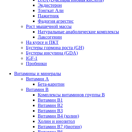
Экдистерон
Тонгкат Али
Пажитник
Фадогия агрестис
Рост мышечной массы
Натуральные анаболические комплексы
Лаксогенин
На курсе и ПКТ
Бустеры гормона роста (GH)
Бустеры инсулина (GDA)
IGF-1
Пробники
Витамины и минералы
Витамин A
Бета-каротин
Витамин B
Комплексы витаминов группы B
Витамин B1
Витамин B2
Витамин B3
Витамин B4 (холин)
Холин и инозитол
Витамин B7 (биотин)
Витамин B6