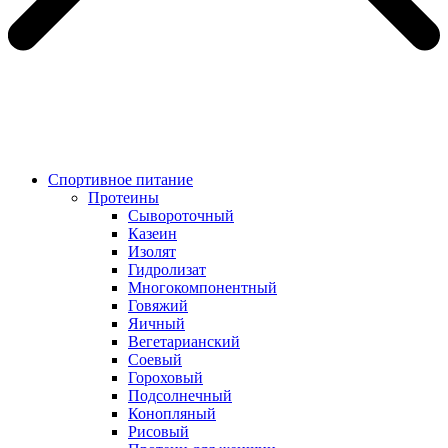
Спортивное питание
Протеины
Сывороточный
Казеин
Изолят
Гидролизат
Многокомпонентный
Говяжий
Яичный
Вегетарианский
Соевый
Гороховый
Подсолнечный
Конопляный
Рисовый