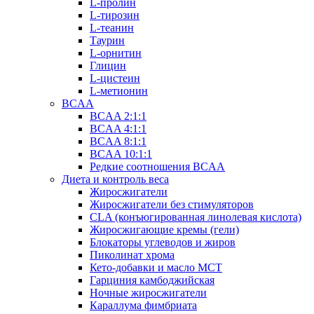
L-пролин
L-тирозин
L-теанин
Таурин
L-орнитин
Глицин
L-цистеин
L-метионин
BCAA
BCAA 2:1:1
BCAA 4:1:1
BCAA 8:1:1
BCAA 10:1:1
Редкие соотношения BCAA
Диета и контроль веса
Жиросжигатели
Жиросжигатели без стимуляторов
CLA (конъюгированная линолевая кислота)
Жиросжигающие кремы (гели)
Блокаторы углеводов и жиров
Пиколинат хрома
Кето-добавки и масло МСТ
Гарциния камбоджийская
Ночные жиросжигатели
Караллума фимбриата