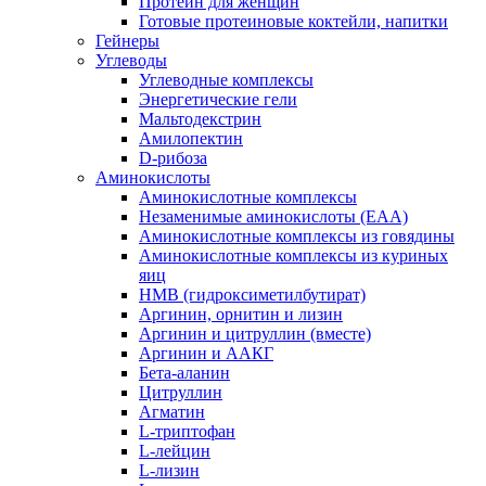
Протеин для женщин
Готовые протеиновые коктейли, напитки
Гейнеры
Углеводы
Углеводные комплексы
Энергетические гели
Мальтодекстрин
Амилопектин
D-рибоза
Аминокислоты
Аминокислотные комплексы
Незаменимые аминокислоты (EAA)
Аминокислотные комплексы из говядины
Аминокислотные комплексы из куриных
яиц
HMB (гидроксиметилбутират)
Аргинин, орнитин и лизин
Аргинин и цитруллин (вместе)
Аргинин и ААКГ
Бета-аланин
Цитруллин
Агматин
L-триптофан
L-лейцин
L-лизин