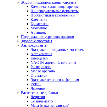
ЖКТ и пищеварительная система
Комплексы для пищеварения
Пищеварительные ферменты
Пробиотики и пребиотики
Клетчатка
Бромелаин
Молозиво
Артишок
Поддержка внутренних органов
Здоровье простаты
Антиоксиданты
Экстракт виноградных косточек
Астаксантин
Кверцетин
NAC (N-ацетил-L-цистеин)
Ресвератрол
Масло орегано
Глутатион
Экстракт зеленого кофе и чая
Рутин
Ликопин
Растительные добавки
Лецитин
Со пальметто
Maca (мака перуанская)