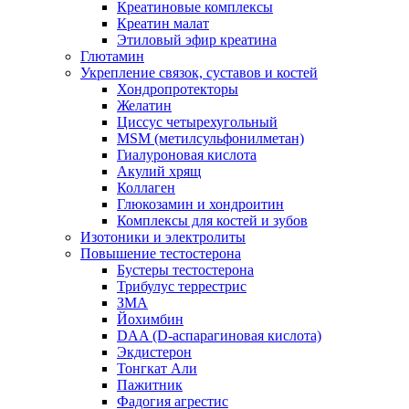
Креатиновые комплексы
Креатин малат
Этиловый эфир креатина
Глютамин
Укрепление связок, суставов и костей
Хондропротекторы
Желатин
Циссус четырехугольный
MSM (метилсульфонилметан)
Гиалуроновая кислота
Акулий хрящ
Коллаген
Глюкозамин и хондроитин
Комплексы для костей и зубов
Изотоники и электролиты
Повышение тестостерона
Бустеры тестостерона
Трибулус террестрис
ЗМА
Йохимбин
DAA (D-аспарагиновая кислота)
Экдистерон
Тонгкат Али
Пажитник
Фадогия агрестис