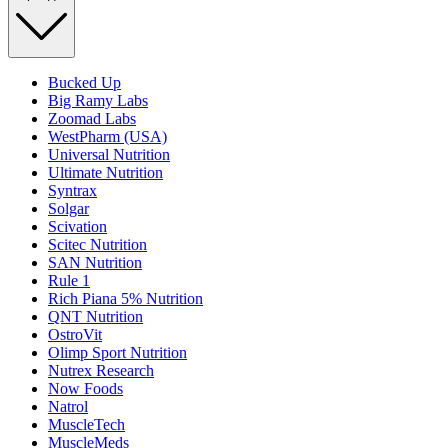
Bucked Up
Big Ramy Labs
Zoomad Labs
WestPharm (USA)
Universal Nutrition
Ultimate Nutrition
Syntrax
Solgar
Scivation
Scitec Nutrition
SAN Nutrition
Rule 1
Rich Piana 5% Nutrition
QNT Nutrition
OstroVit
Olimp Sport Nutrition
Nutrex Research
Now Foods
Natrol
MuscleTech
MuscleMeds