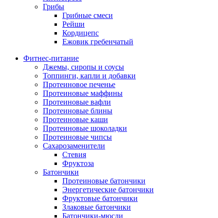
Грибы
Грибные смеси
Рейши
Кордицепс
Ежовик гребенчатый
Фитнес-питание
Джемы, сиропы и соусы
Топпинги, капли и добавки
Протеиновое печенье
Протеиновые маффины
Протеиновые вафли
Протеиновые блины
Протеиновые каши
Протеиновые шоколадки
Протеиновые чипсы
Сахарозаменители
Стевия
Фруктоза
Батончики
Протеиновые батончики
Энергетические батончики
Фруктовые батончики
Злаковые батончики
Батончики-мюсли