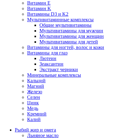
Витамин E
Витамин K
Витамины D3 и K2
Мультивитаминные комплексы
Общие мультивитамины
Мультивитамины для мужчин
Мультивитамины для женщин
Мультивитамины для детей
Витамины для ногтей, волос и кожи
Витамины для глаз
Лютеин
Зеаксантин
Экстракт черники
Минеральные комплексы
Кальций
Магний
Железо
Селен
Цинк
Медь
Кремний
Калий
Рыбий жир и омега
Льняное масло