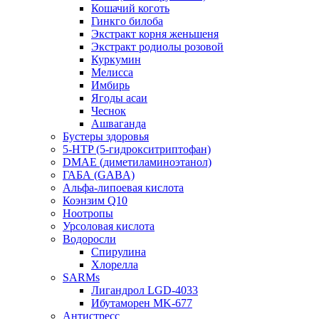
Кошачий коготь
Гинкго билоба
Экстракт корня женьшеня
Экстракт родиолы розовой
Куркумин
Мелисса
Имбирь
Ягоды асаи
Чеснок
Ашваганда
Бустеры здоровья
5-HTP (5-гидрокситриптофан)
DMAE (диметиламиноэтанол)
ГАБА (GABA)
Альфа-липоевая кислота
Коэнзим Q10
Ноотропы
Урсоловая кислота
Водоросли
Спирулина
Хлорелла
SARMs
Лигандрол LGD-4033
Ибутаморен MK-677
Антистресс