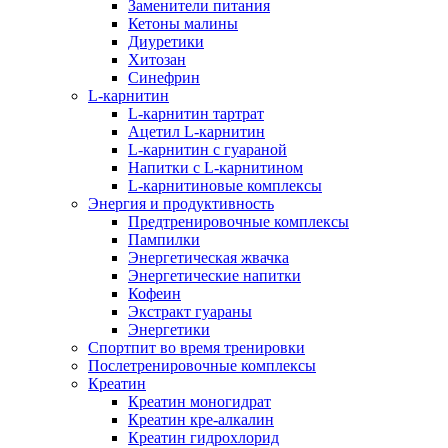
Заменители питания
Кетоны малины
Диуретики
Хитозан
Синефрин
L-карнитин
L-карнитин тартрат
Ацетил L-карнитин
L-карнитин с гуараной
Напитки c L-карнитином
L-карнитиновые комплексы
Энергия и продуктивность
Предтренировочные комплексы
Пампилки
Энергетическая жвачка
Энергетические напитки
Кофеин
Экстракт гуараны
Энергетики
Спортпит во время тренировки
Послетренировочные комплексы
Креатин
Креатин моногидрат
Креатин кре-алкалин
Креатин гидрохлорид