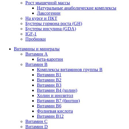
Рост мышечной массы
Натуральные анаболические комплексы
Лаксогенин
На курсе и ПКТ
Бустеры гормона роста (GH)
Бустеры инсулина (GDA)
IGF-1
Пробники
Витамины и минералы
Витамин A
Бета-каротин
Витамин B
Комплексы витаминов группы B
Витамин B1
Витамин B2
Витамин B3
Витамин B4 (холин)
Холин и инозитол
Витамин B7 (биотин)
Витамин B6
Фолиевая кислота
Витамин B12
Витамин C
Витамин D