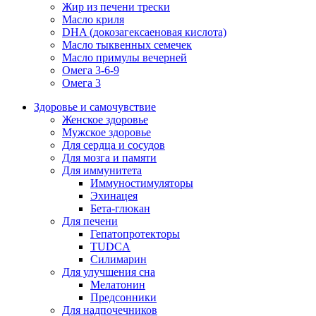
Жир из печени трески
Масло криля
DHA (докозагексаеновая кислота)
Масло тыквенных семечек
Масло примулы вечерней
Омега 3-6-9
Омега 3
Здоровье и самочувствие
Женское здоровье
Мужское здоровье
Для сердца и сосудов
Для мозга и памяти
Для иммунитета
Иммуностимуляторы
Эхинацея
Бета-глюкан
Для печени
Гепатопротекторы
TUDCA
Силимарин
Для улучшения сна
Мелатонин
Предсонники
Для надпочечников