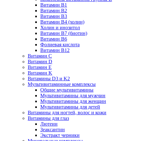
Витамин B1
Витамин B2
Витамин B3
Витамин B4 (холин)
Холин и инозитол
Витамин B7 (биотин)
Витамин B6
Фолиевая кислота
Витамин B12
Витамин C
Витамин D
Витамин E
Витамин K
Витамины D3 и K2
Мультивитаминные комплексы
Общие мультивитамины
Мультивитамины для мужчин
Мультивитамины для женщин
Мультивитамины для детей
Витамины для ногтей, волос и кожи
Витамины для глаз
Лютеин
Зеаксантин
Экстракт черники
Минеральные комплексы