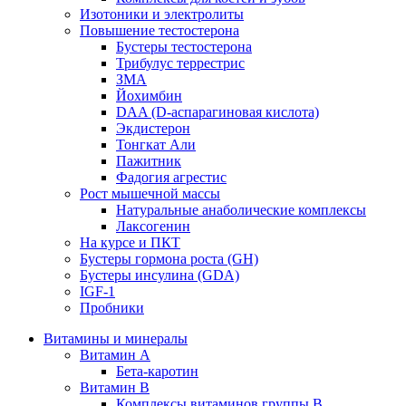
Изотоники и электролиты
Повышение тестостерона
Бустеры тестостерона
Трибулус террестрис
ЗМА
Йохимбин
DAA (D-аспарагиновая кислота)
Экдистерон
Тонгкат Али
Пажитник
Фадогия агрестис
Рост мышечной массы
Натуральные анаболические комплексы
Лаксогенин
На курсе и ПКТ
Бустеры гормона роста (GH)
Бустеры инсулина (GDA)
IGF-1
Пробники
Витамины и минералы
Витамин A
Бета-каротин
Витамин B
Комплексы витаминов группы B