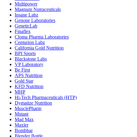
Multipower
Magnum Nutraceuticals
Insane Labz
Genone Laboratories
GeneticLab
Finaflex
Cloma Pharma Laboratories
Centurion Labz
California Gold Nutrition
BPI Sports
Blackstone Labs
VP Laboratory
Be First
APS Nutrition
Gold Star
KFD Nutrition
MHP
Hi-Tech Pharmaceuticals (HTP)
Dymatize Nutrition
MusclePharm
Mutant
Mad Max
Maxler
Bombbar
Blender Bottle