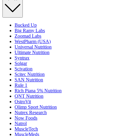
Bucked Up
Big Ramy Labs
Zoomad Labs
WestPharm (USA)
Universal Nutrition
Ultimate Nutrition
Syntrax
Solgar
Scivation
Scitec Nutrition
SAN Nutrition
Rule 1
Rich Piana 5% Nutrition
QNT Nutrition
OstroVit
Olimp Sport Nutrition
Nutrex Research
Now Foods
Natrol
MuscleTech
MuscleMeds