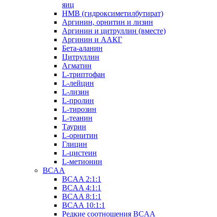
яиц
HMB (гидроксиметилбутират)
Аргинин, орнитин и лизин
Аргинин и цитруллин (вместе)
Аргинин и ААКГ
Бета-аланин
Цитруллин
Агматин
L-триптофан
L-лейцин
L-лизин
L-пролин
L-тирозин
L-теанин
Таурин
L-орнитин
Глицин
L-цистеин
L-метионин
BCAA
BCAA 2:1:1
BCAA 4:1:1
BCAA 8:1:1
BCAA 10:1:1
Редкие соотношения BCAA