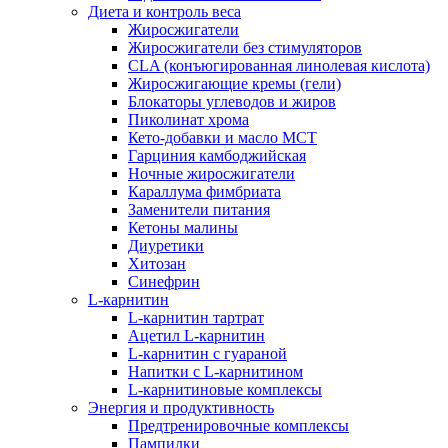
Диета и контроль веса
Жиросжигатели
Жиросжигатели без стимуляторов
CLA (конъюгированная линолевая кислота)
Жиросжигающие кремы (гели)
Блокаторы углеводов и жиров
Пиколинат хрома
Кето-добавки и масло МСТ
Гарциния камбоджийская
Ночные жиросжигатели
Караллума фимбриата
Заменители питания
Кетоны малины
Диуретики
Хитозан
Синефрин
L-карнитин
L-карнитин тартрат
Ацетил L-карнитин
L-карнитин с гуараной
Напитки c L-карнитином
L-карнитиновые комплексы
Энергия и продуктивность
Предтренировочные комплексы
Пампилки