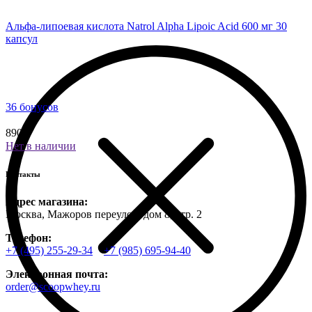
Альфа-липоевая кислота Natrol Alpha Lipoic Acid 600 мг 30
капсул
36 бонусов
890 ₽
Нет в наличии
Контакты
Адрес магазина:
Москва, Мажоров переулок, дом 8, стр. 2
Телефон:
+7 (495) 255-29-34
+7 (985) 695-94-40
Электронная почта:
order@scoopwhey.ru