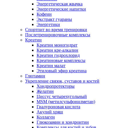
Энергетическая жвачка
Энергетические напитки
Кофеин
Экстракт гуараны
Энергетики
Спортпит во время тренировки
Послетренировочные комплексы
Креатин
Креатин моногидрат
Креатин кре-алкалин
Креатин гидрохлорид
Креатиновые комплексы
Креатин малат
Этиловый эфир креатина
Глютамин
Укрепление связок, суставов и костей
Хондропротекторы
Желатин
Циссус четырехугольный
MSM (метилсульфонилметан)
Гиалуроновая кислота
Акулий хрящ
Коллаген
Глюкозамин и хондроитин
Комплексы для костей и зубов