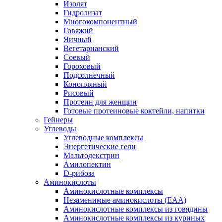
Изолят
Гидролизат
Многокомпонентный
Говяжий
Яичный
Вегетарианский
Соевый
Гороховый
Подсолнечный
Конопляный
Рисовый
Протеин для женщин
Готовые протеиновые коктейли, напитки
Гейнеры
Углеводы
Углеводные комплексы
Энергетические гели
Мальтодекстрин
Амилопектин
D-рибоза
Аминокислоты
Аминокислотные комплексы
Незаменимые аминокислоты (EAA)
Аминокислотные комплексы из говядины
Аминокислотные комплексы из куриных