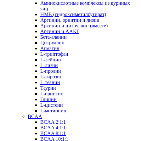
Аминокислотные комплексы из куриных
яиц
HMB (гидроксиметилбутират)
Аргинин, орнитин и лизин
Аргинин и цитруллин (вместе)
Аргинин и ААКГ
Бета-аланин
Цитруллин
Агматин
L-триптофан
L-лейцин
L-лизин
L-пролин
L-тирозин
L-теанин
Таурин
L-орнитин
Глицин
L-цистеин
L-метионин
BCAA
BCAA 2:1:1
BCAA 4:1:1
BCAA 8:1:1
BCAA 10:1:1