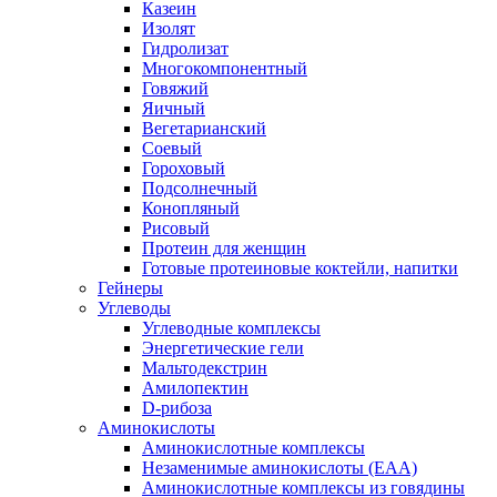
Казеин
Изолят
Гидролизат
Многокомпонентный
Говяжий
Яичный
Вегетарианский
Соевый
Гороховый
Подсолнечный
Конопляный
Рисовый
Протеин для женщин
Готовые протеиновые коктейли, напитки
Гейнеры
Углеводы
Углеводные комплексы
Энергетические гели
Мальтодекстрин
Амилопектин
D-рибоза
Аминокислоты
Аминокислотные комплексы
Незаменимые аминокислоты (EAA)
Аминокислотные комплексы из говядины