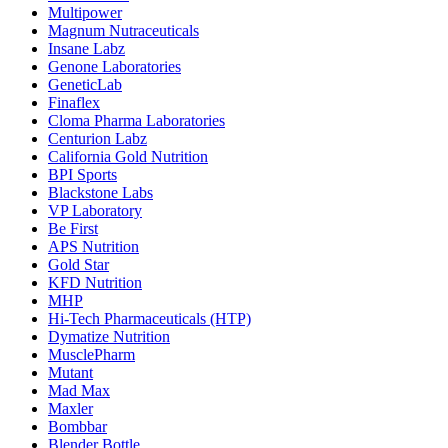
Multipower
Magnum Nutraceuticals
Insane Labz
Genone Laboratories
GeneticLab
Finaflex
Cloma Pharma Laboratories
Centurion Labz
California Gold Nutrition
BPI Sports
Blackstone Labs
VP Laboratory
Be First
APS Nutrition
Gold Star
KFD Nutrition
MHP
Hi-Tech Pharmaceuticals (HTP)
Dymatize Nutrition
MusclePharm
Mutant
Mad Max
Maxler
Bombbar
Blender Bottle