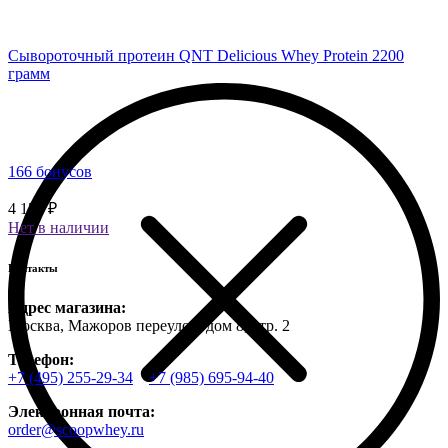
Сывороточный протеин QNT Delicious Whey Protein 2200
грамм
166 бонусов
4 150 ₽
Нет в наличии
Контакты
Адрес магазина:
Москва, Мажоров переулок, дом 8, стр. 2
Телефон:
+7 (495) 255-29-34
+7 (985) 695-94-40
Электронная почта:
order@scoopwhey.ru