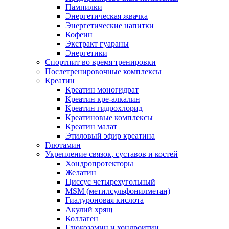
Пампилки
Энергетическая жвачка
Энергетические напитки
Кофеин
Экстракт гуараны
Энергетики
Спортпит во время тренировки
Послетренировочные комплексы
Креатин
Креатин моногидрат
Креатин кре-алкалин
Креатин гидрохлорид
Креатиновые комплексы
Креатин малат
Этиловый эфир креатина
Глютамин
Укрепление связок, суставов и костей
Хондропротекторы
Желатин
Циссус четырехугольный
MSM (метилсульфонилметан)
Гиалуроновая кислота
Акулий хрящ
Коллаген
Глюкозамин и хондроитин