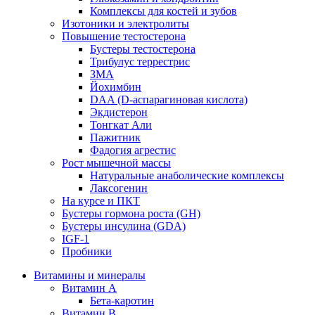
Комплексы для костей и зубов
Изотоники и электролиты
Повышение тестостерона
Бустеры тестостерона
Трибулус террестрис
ЗМА
Йохимбин
DAA (D-аспарагиновая кислота)
Экдистерон
Тонгкат Али
Пажитник
Фадогия агрестис
Рост мышечной массы
Натуральные анаболические комплексы
Лаксогенин
На курсе и ПКТ
Бустеры гормона роста (GH)
Бустеры инсулина (GDA)
IGF-1
Пробники
Витамины и минералы
Витамин A
Бета-каротин
Витамин B