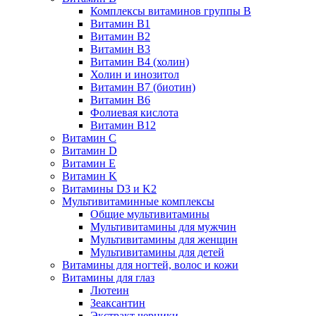
Комплексы витаминов группы B
Витамин B1
Витамин B2
Витамин B3
Витамин B4 (холин)
Холин и инозитол
Витамин B7 (биотин)
Витамин B6
Фолиевая кислота
Витамин B12
Витамин C
Витамин D
Витамин E
Витамин K
Витамины D3 и K2
Мультивитаминные комплексы
Общие мультивитамины
Мультивитамины для мужчин
Мультивитамины для женщин
Мультивитамины для детей
Витамины для ногтей, волос и кожи
Витамины для глаз
Лютеин
Зеаксантин
Экстракт черники