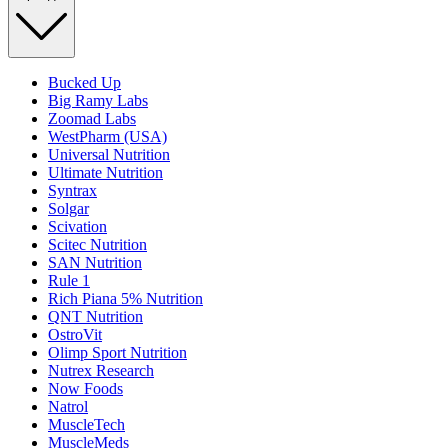
Bucked Up
Big Ramy Labs
Zoomad Labs
WestPharm (USA)
Universal Nutrition
Ultimate Nutrition
Syntrax
Solgar
Scivation
Scitec Nutrition
SAN Nutrition
Rule 1
Rich Piana 5% Nutrition
QNT Nutrition
OstroVit
Olimp Sport Nutrition
Nutrex Research
Now Foods
Natrol
MuscleTech
MuscleMeds