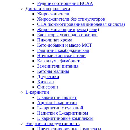
Редкие соотношения BCAA
Диета и контроль веса
Жиросжигатели
Жиросжигатели без стимуляторов
CLA (конъюгированная линолевая кислота)
Жиросжигающие кремы (гели)
Блокаторы углеводов и жиров
Пиколинат хрома
Кето-добавки и масло МСТ
Гарциния камбоджийская
Ночные жиросжигатели
Караллума фимбриата
Заменители питания
Кетоны малины
Диуретики
Хитозан
Синефрин
L-карнитин
L-карнитин тартрат
Ацетил L-карнитин
L-карнитин с гуараной
Напитки c L-карнитином
L-карнитиновые комплексы
Энергия и продуктивность
Предтренировочные комплексы