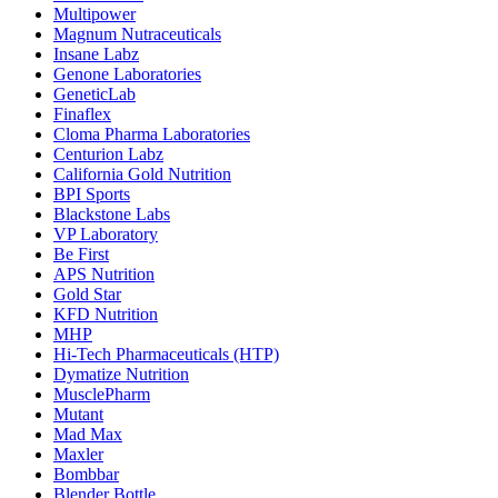
Multipower
Magnum Nutraceuticals
Insane Labz
Genone Laboratories
GeneticLab
Finaflex
Cloma Pharma Laboratories
Centurion Labz
California Gold Nutrition
BPI Sports
Blackstone Labs
VP Laboratory
Be First
APS Nutrition
Gold Star
KFD Nutrition
MHP
Hi-Tech Pharmaceuticals (HTP)
Dymatize Nutrition
MusclePharm
Mutant
Mad Max
Maxler
Bombbar
Blender Bottle