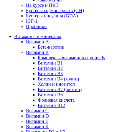
На курсе и ПКТ
Бустеры гормона роста (GH)
Бустеры инсулина (GDA)
IGF-1
Пробники
Витамины и минералы
Витамин A
Бета-каротин
Витамин B
Комплексы витаминов группы B
Витамин B1
Витамин B2
Витамин B3
Витамин B4 (холин)
Холин и инозитол
Витамин B7 (биотин)
Витамин B6
Фолиевая кислота
Витамин B12
Витамин C
Витамин D
Витамин E
Витамин K
Витамины D3 и K2