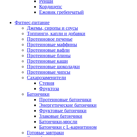
Рейши
Кордицепс
Ежовик гребенчатый
Фитнес-питание
Джемы, сиропы и соусы
Топпинги, капли и добавки
Протеиновое печенье
Протеиновые маффины
Протеиновые вафли
Протеиновые блины
Протеиновые каши
Протеиновые шоколадки
Протеиновые чипсы
Сахарозаменители
Стевия
Фруктоза
Батончики
Протеиновые батончики
Энергетические батончики
Фруктовые батончики
Злаковые батончики
Батончики-мюсли
Батончики с L-карнитином
Готовые завтраки