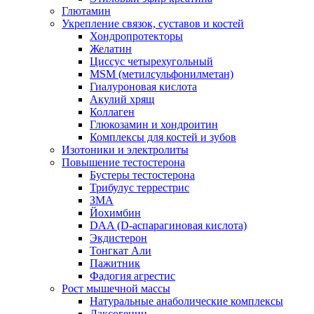
Глютамин
Укрепление связок, суставов и костей
Хондропротекторы
Желатин
Циссус четырехугольный
MSM (метилсульфонилметан)
Гиалуроновая кислота
Акулий хрящ
Коллаген
Глюкозамин и хондроитин
Комплексы для костей и зубов
Изотоники и электролиты
Повышение тестостерона
Бустеры тестостерона
Трибулус террестрис
ЗМА
Йохимбин
DAA (D-аспарагиновая кислота)
Экдистерон
Тонгкат Али
Пажитник
Фадогия агрестис
Рост мышечной массы
Натуральные анаболические комплексы
Лаксогенин