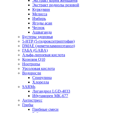
Экстракт корня женьшеня
Экстракт родиолы розовой
Куркумин
Мелисса
Имбирь
Ягоды асаи
Чеснок
Ашваганда
Бустеры здоровья
5-HTP (5-гидрокситриптофан)
DMAE (диметиламиноэтанол)
ГАБА (GABA)
Альфа-липоевая кислота
Коэнзим Q10
Ноотропы
Урсоловая кислота
Водоросли
Спирулина
Хлорелла
SARMs
Лигандрол LGD-4033
Ибутаморен MK-677
Антистресс
Грибы
Грибные смеси