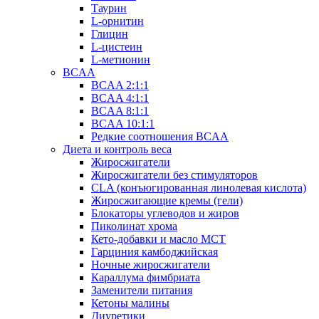
Таурин
L-орнитин
Глицин
L-цистеин
L-метионин
BCAA
BCAA 2:1:1
BCAA 4:1:1
BCAA 8:1:1
BCAA 10:1:1
Редкие соотношения BCAA
Диета и контроль веса
Жиросжигатели
Жиросжигатели без стимуляторов
CLA (конъюгированная линолевая кислота)
Жиросжигающие кремы (гели)
Блокаторы углеводов и жиров
Пиколинат хрома
Кето-добавки и масло МСТ
Гарциния камбоджийская
Ночные жиросжигатели
Караллума фимбриата
Заменители питания
Кетоны малины
Диуретики