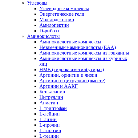
Углеводы
Углеводные комплексы
Энергетические гели
Мальтодекстрин
Амилопектин
D-рибоза
Аминокислоты
Аминокислотные комплексы
Незаменимые аминокислоты (EAA)
Аминокислотные комплексы из говядины
Аминокислотные комплексы из куриных
яиц
HMB (гидроксиметилбутират)
Аргинин, орнитин и лизин
Аргинин и цитруллин (вместе)
Аргинин и ААКГ
Бета-аланин
Цитруллин
Агматин
L-триптофан
L-лейцин
L-лизин
L-пролин
L-тирозин
L-теанин