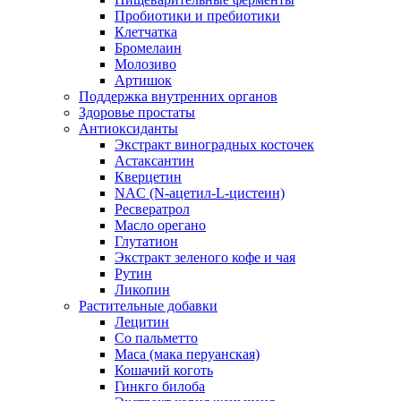
Пробиотики и пребиотики
Клетчатка
Бромелаин
Молозиво
Артишок
Поддержка внутренних органов
Здоровье простаты
Антиоксиданты
Экстракт виноградных косточек
Астаксантин
Кверцетин
NAC (N-ацетил-L-цистеин)
Ресвератрол
Масло орегано
Глутатион
Экстракт зеленого кофе и чая
Рутин
Ликопин
Растительные добавки
Лецитин
Со пальметто
Maca (мака перуанская)
Кошачий коготь
Гинкго билоба