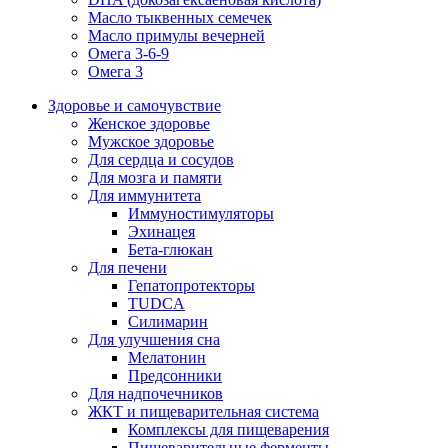
Масло тыквенных семечек
Масло примулы вечерней
Омега 3-6-9
Омега 3
Здоровье и самочувствие
Женское здоровье
Мужское здоровье
Для сердца и сосудов
Для мозга и памяти
Для иммунитета
Иммуностимуляторы
Эхинацея
Бета-глюкан
Для печени
Гепатопротекторы
TUDCA
Силимарин
Для улучшения сна
Мелатонин
Предсонники
Для надпочечников
ЖКТ и пищеварительная система
Комплексы для пищеварения
Пищеварительные ферменты