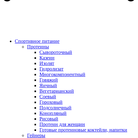
Спортивное питание
Протеины
Сывороточный
Казеин
Изолят
Гидролизат
Многокомпонентный
Говяжий
Яичный
Вегетарианский
Соевый
Гороховый
Подсолнечный
Конопляный
Рисовый
Протеин для женщин
Готовые протеиновые коктейли, напитки
Гейнеры