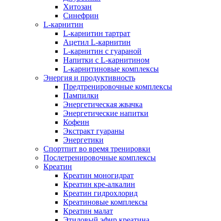
Хитозан
Синефрин
L-карнитин
L-карнитин тартрат
Ацетил L-карнитин
L-карнитин с гуараной
Напитки c L-карнитином
L-карнитиновые комплексы
Энергия и продуктивность
Предтренировочные комплексы
Пампилки
Энергетическая жвачка
Энергетические напитки
Кофеин
Экстракт гуараны
Энергетики
Спортпит во время тренировки
Послетренировочные комплексы
Креатин
Креатин моногидрат
Креатин кре-алкалин
Креатин гидрохлорид
Креатиновые комплексы
Креатин малат
Этиловый эфир креатина