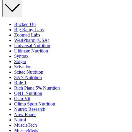
Bucked Up
Big Ramy Labs
Zoomad Labs
WestPharm (USA)
Universal Nutrition
Ultimate Nutrition
Syntrax
Solgar
Scivation
Scitec Nutrition
SAN Nutrition
Rule 1
Rich Piana 5% Nutrition
QNT Nutrition
OstroVit
Olimp Sport Nutrition
Nutrex Research
Now Foods
Natrol
MuscleTech
MuscleMeds