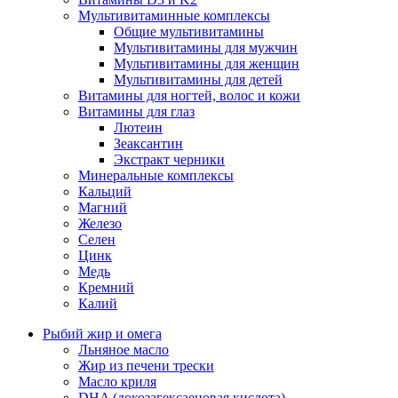
Мультивитаминные комплексы
Общие мультивитамины
Мультивитамины для мужчин
Мультивитамины для женщин
Мультивитамины для детей
Витамины для ногтей, волос и кожи
Витамины для глаз
Лютеин
Зеаксантин
Экстракт черники
Минеральные комплексы
Кальций
Магний
Железо
Селен
Цинк
Медь
Кремний
Калий
Рыбий жир и омега
Льняное масло
Жир из печени трески
Масло криля
DHA (докозагексаеновая кислота)