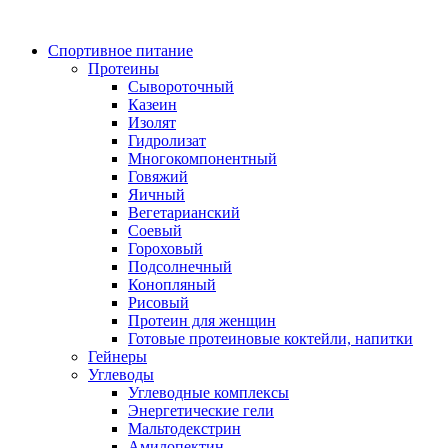
Спортивное питание
Протеины
Сывороточный
Казеин
Изолят
Гидролизат
Многокомпонентный
Говяжий
Яичный
Вегетарианский
Соевый
Гороховый
Подсолнечный
Конопляный
Рисовый
Протеин для женщин
Готовые протеиновые коктейли, напитки
Гейнеры
Углеводы
Углеводные комплексы
Энергетические гели
Мальтодекстрин
Амилопектин