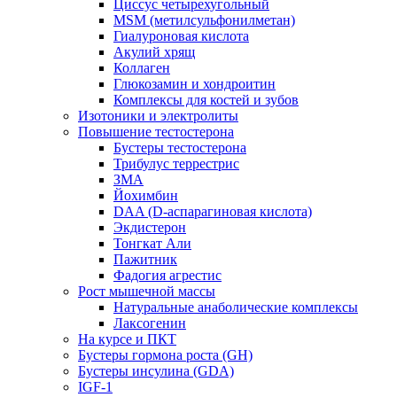
Циссус четырехугольный
MSM (метилсульфонилметан)
Гиалуроновая кислота
Акулий хрящ
Коллаген
Глюкозамин и хондроитин
Комплексы для костей и зубов
Изотоники и электролиты
Повышение тестостерона
Бустеры тестостерона
Трибулус террестрис
ЗМА
Йохимбин
DAA (D-аспарагиновая кислота)
Экдистерон
Тонгкат Али
Пажитник
Фадогия агрестис
Рост мышечной массы
Натуральные анаболические комплексы
Лаксогенин
На курсе и ПКТ
Бустеры гормона роста (GH)
Бустеры инсулина (GDA)
IGF-1