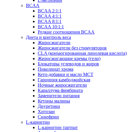
L-метионин
BCAA
BCAA 2:1:1
BCAA 4:1:1
BCAA 8:1:1
BCAA 10:1:1
Редкие соотношения BCAA
Диета и контроль веса
Жиросжигатели
Жиросжигатели без стимуляторов
CLA (конъюгированная линолевая кислота)
Жиросжигающие кремы (гели)
Блокаторы углеводов и жиров
Пиколинат хрома
Кето-добавки и масло МСТ
Гарциния камбоджийская
Ночные жиросжигатели
Караллума фимбриата
Заменители питания
Кетоны малины
Диуретики
Хитозан
Синефрин
L-карнитин
L-карнитин тартрат