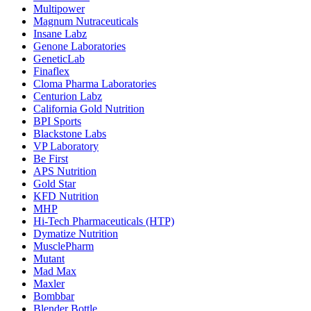
Multipower
Magnum Nutraceuticals
Insane Labz
Genone Laboratories
GeneticLab
Finaflex
Cloma Pharma Laboratories
Centurion Labz
California Gold Nutrition
BPI Sports
Blackstone Labs
VP Laboratory
Be First
APS Nutrition
Gold Star
KFD Nutrition
MHP
Hi-Tech Pharmaceuticals (HTP)
Dymatize Nutrition
MusclePharm
Mutant
Mad Max
Maxler
Bombbar
Blender Bottle