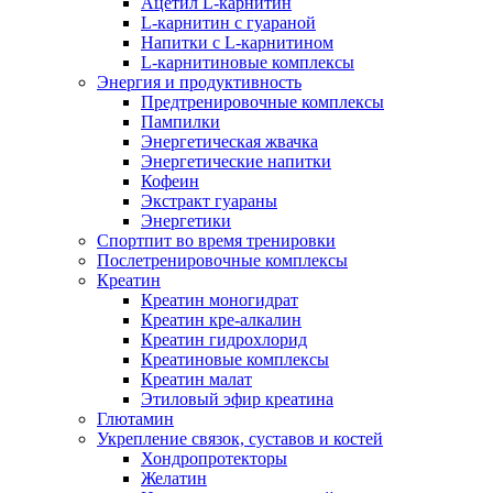
Ацетил L-карнитин
L-карнитин с гуараной
Напитки c L-карнитином
L-карнитиновые комплексы
Энергия и продуктивность
Предтренировочные комплексы
Пампилки
Энергетическая жвачка
Энергетические напитки
Кофеин
Экстракт гуараны
Энергетики
Спортпит во время тренировки
Послетренировочные комплексы
Креатин
Креатин моногидрат
Креатин кре-алкалин
Креатин гидрохлорид
Креатиновые комплексы
Креатин малат
Этиловый эфир креатина
Глютамин
Укрепление связок, суставов и костей
Хондропротекторы
Желатин