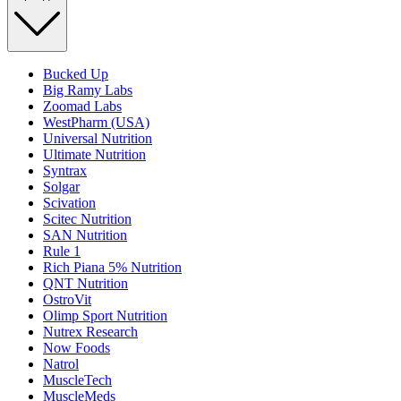
Bucked Up
Big Ramy Labs
Zoomad Labs
WestPharm (USA)
Universal Nutrition
Ultimate Nutrition
Syntrax
Solgar
Scivation
Scitec Nutrition
SAN Nutrition
Rule 1
Rich Piana 5% Nutrition
QNT Nutrition
OstroVit
Olimp Sport Nutrition
Nutrex Research
Now Foods
Natrol
MuscleTech
MuscleMeds