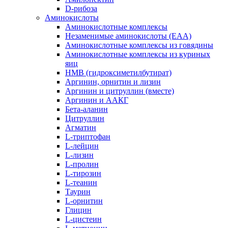
D-рибоза
Аминокислоты
Аминокислотные комплексы
Незаменимые аминокислоты (EAA)
Аминокислотные комплексы из говядины
Аминокислотные комплексы из куриных
яиц
HMB (гидроксиметилбутират)
Аргинин, орнитин и лизин
Аргинин и цитруллин (вместе)
Аргинин и ААКГ
Бета-аланин
Цитруллин
Агматин
L-триптофан
L-лейцин
L-лизин
L-пролин
L-тирозин
L-теанин
Таурин
L-орнитин
Глицин
L-цистеин