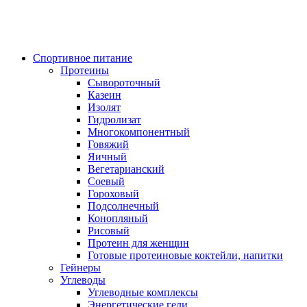
Спортивное питание
Протеины
Сывороточный
Казеин
Изолят
Гидролизат
Многокомпонентный
Говяжий
Яичный
Вегетарианский
Соевый
Гороховый
Подсолнечный
Конопляный
Рисовый
Протеин для женщин
Готовые протеиновые коктейли, напитки
Гейнеры
Углеводы
Углеводные комплексы
Энергетические гели