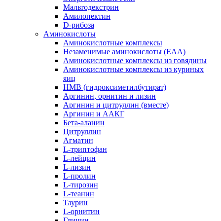
Мальтодекстрин
Амилопектин
D-рибоза
Аминокислоты
Аминокислотные комплексы
Незаменимые аминокислоты (EAA)
Аминокислотные комплексы из говядины
Аминокислотные комплексы из куриных
яиц
HMB (гидроксиметилбутират)
Аргинин, орнитин и лизин
Аргинин и цитруллин (вместе)
Аргинин и ААКГ
Бета-аланин
Цитруллин
Агматин
L-триптофан
L-лейцин
L-лизин
L-пролин
L-тирозин
L-теанин
Таурин
L-орнитин
Глицин