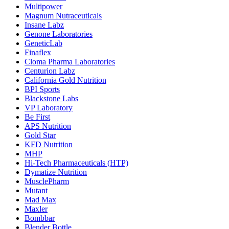
Multipower
Magnum Nutraceuticals
Insane Labz
Genone Laboratories
GeneticLab
Finaflex
Cloma Pharma Laboratories
Centurion Labz
California Gold Nutrition
BPI Sports
Blackstone Labs
VP Laboratory
Be First
APS Nutrition
Gold Star
KFD Nutrition
MHP
Hi-Tech Pharmaceuticals (HTP)
Dymatize Nutrition
MusclePharm
Mutant
Mad Max
Maxler
Bombbar
Blender Bottle