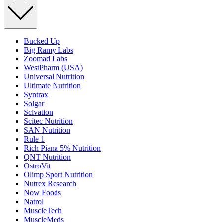
Bucked Up
Big Ramy Labs
Zoomad Labs
WestPharm (USA)
Universal Nutrition
Ultimate Nutrition
Syntrax
Solgar
Scivation
Scitec Nutrition
SAN Nutrition
Rule 1
Rich Piana 5% Nutrition
QNT Nutrition
OstroVit
Olimp Sport Nutrition
Nutrex Research
Now Foods
Natrol
MuscleTech
MuscleMeds