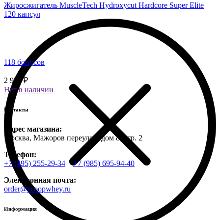
Жиросжигатель MuscleTech Hydroxycut Hardcore Super Elite
120 капсул
118 бонусов
2 950 ₽
Нет в наличии
Контакты
Адрес магазина:
Москва, Мажоров переулок, дом 8, стр. 2
Телефон:
+7 (495) 255-29-34
+7 (985) 695-94-40
Электронная почта:
order@scoopwhey.ru
Информация