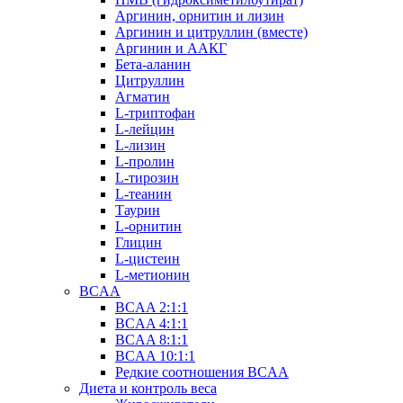
Аргинин, орнитин и лизин
Аргинин и цитруллин (вместе)
Аргинин и ААКГ
Бета-аланин
Цитруллин
Агматин
L-триптофан
L-лейцин
L-лизин
L-пролин
L-тирозин
L-теанин
Таурин
L-орнитин
Глицин
L-цистеин
L-метионин
BCAA
BCAA 2:1:1
BCAA 4:1:1
BCAA 8:1:1
BCAA 10:1:1
Редкие соотношения BCAA
Диета и контроль веса