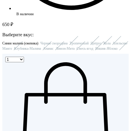
В наличии
650 ₽
Выберите вкус:
Синяя малина (ежевика)
Черная смородина
Тропический
Цитрус
Кола
Апельсин-
Манго
Клубника-Малина
Ананас
Лимон-Мята
Смесь ягод
Вишня-Яблоко