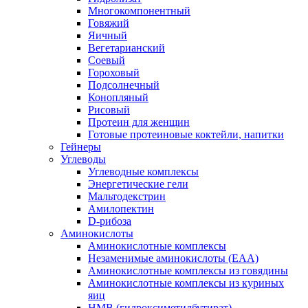
Многокомпонентный
Говяжий
Яичный
Вегетарианский
Соевый
Гороховый
Подсолнечный
Конопляный
Рисовый
Протеин для женщин
Готовые протеиновые коктейли, напитки
Гейнеры
Углеводы
Углеводные комплексы
Энергетические гели
Мальтодекстрин
Амилопектин
D-рибоза
Аминокислоты
Аминокислотные комплексы
Незаменимые аминокислоты (EAA)
Аминокислотные комплексы из говядины
Аминокислотные комплексы из куриных
яиц
HMB (гидроксиметилбутират)