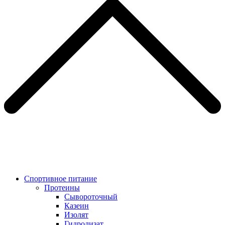
Спортивное питание
Протеины
Сывороточный
Казеин
Изолят
Гидролизат