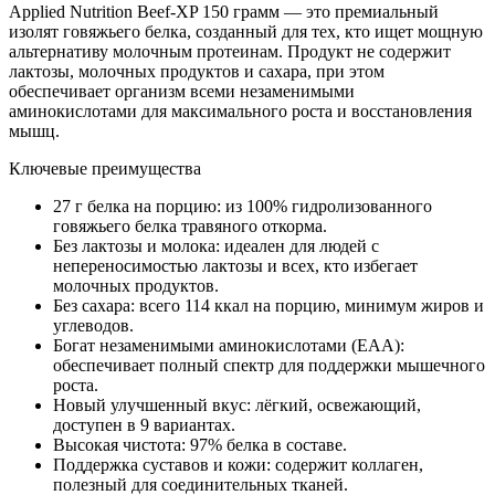
Applied Nutrition Beef-XP 150 грамм — это премиальный
изолят говяжьего белка, созданный для тех, кто ищет мощную
альтернативу молочным протеинам. Продукт не содержит
лактозы, молочных продуктов и сахара, при этом
обеспечивает организм всеми незаменимыми
аминокислотами для максимального роста и восстановления
мышц.
Ключевые преимущества
27 г белка на порцию: из 100% гидролизованного
говяжьего белка травяного откорма.
Без лактозы и молока: идеален для людей с
непереносимостью лактозы и всех, кто избегает
молочных продуктов.
Без сахара: всего 114 ккал на порцию, минимум жиров и
углеводов.
Богат незаменимыми аминокислотами (EAA):
обеспечивает полный спектр для поддержки мышечного
роста.
Новый улучшенный вкус: лёгкий, освежающий,
доступен в 9 вариантах.
Высокая чистота: 97% белка в составе.
Поддержка суставов и кожи: содержит коллаген,
полезный для соединительных тканей.