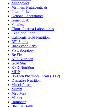
Multipower
Magnum Nutraceuticals
Insane Labz
Genone Laboratories
GeneticLab
Finaflex
Cloma Pharma Laboratories
Centurion Labz
California Gold Nutrition
BPI Sports
Blackstone Labs
VP Laboratory
Be First
APS Nutrition
Gold Star
KFD Nutrition
MHP
Hi-Tech Pharmaceuticals (HTP)
Dymatize Nutrition
MusclePharm
Mutant
Mad Max
Maxler
Bombbar
Blender Bottle