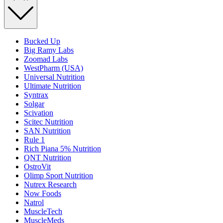
Bucked Up
Big Ramy Labs
Zoomad Labs
WestPharm (USA)
Universal Nutrition
Ultimate Nutrition
Syntrax
Solgar
Scivation
Scitec Nutrition
SAN Nutrition
Rule 1
Rich Piana 5% Nutrition
QNT Nutrition
OstroVit
Olimp Sport Nutrition
Nutrex Research
Now Foods
Natrol
MuscleTech
MuscleMeds