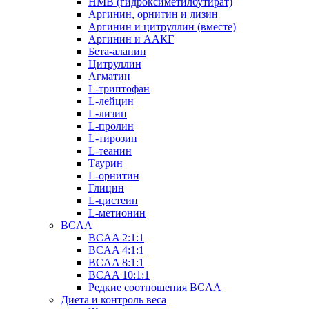
HMB (гидроксиметилбутират)
Аргинин, орнитин и лизин
Аргинин и цитруллин (вместе)
Аргинин и ААКГ
Бета-аланин
Цитруллин
Агматин
L-триптофан
L-лейцин
L-лизин
L-пролин
L-тирозин
L-теанин
Таурин
L-орнитин
Глицин
L-цистеин
L-метионин
BCAA
BCAA 2:1:1
BCAA 4:1:1
BCAA 8:1:1
BCAA 10:1:1
Редкие соотношения BCAA
Диета и контроль веса