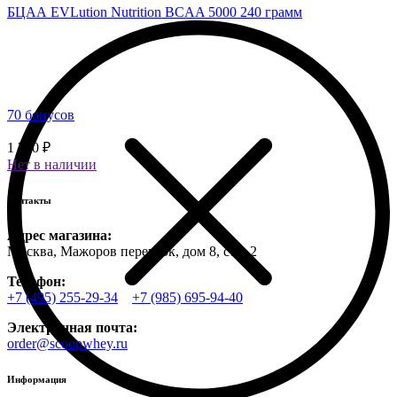
БЦАА EVLution Nutrition BCAA 5000 240 грамм
70 бонусов
1 750 ₽
Нет в наличии
Контакты
Адрес магазина:
Москва, Мажоров переулок, дом 8, стр. 2
Телефон:
+7 (495) 255-29-34
+7 (985) 695-94-40
Электронная почта:
order@scoopwhey.ru
Информация