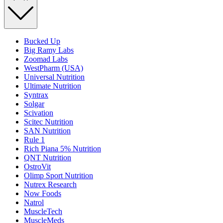
Bucked Up
Big Ramy Labs
Zoomad Labs
WestPharm (USA)
Universal Nutrition
Ultimate Nutrition
Syntrax
Solgar
Scivation
Scitec Nutrition
SAN Nutrition
Rule 1
Rich Piana 5% Nutrition
QNT Nutrition
OstroVit
Olimp Sport Nutrition
Nutrex Research
Now Foods
Natrol
MuscleTech
MuscleMeds