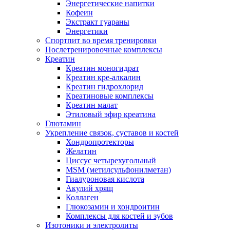
Энергетические напитки
Кофеин
Экстракт гуараны
Энергетики
Спортпит во время тренировки
Послетренировочные комплексы
Креатин
Креатин моногидрат
Креатин кре-алкалин
Креатин гидрохлорид
Креатиновые комплексы
Креатин малат
Этиловый эфир креатина
Глютамин
Укрепление связок, суставов и костей
Хондропротекторы
Желатин
Циссус четырехугольный
MSM (метилсульфонилметан)
Гиалуроновая кислота
Акулий хрящ
Коллаген
Глюкозамин и хондроитин
Комплексы для костей и зубов
Изотоники и электролиты