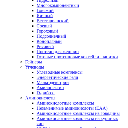
Гидролизат
Многокомпонентный
Говяжий
Яичный
Вегетарианский
Соевый
Гороховый
Подсолнечный
Конопляный
Рисовый
Протеин для женщин
Готовые протеиновые коктейли, напитки
Гейнеры
Углеводы
Углеводные комплексы
Энергетические гели
Мальтодекстрин
Амилопектин
D-рибоза
Аминокислоты
Аминокислотные комплексы
Незаменимые аминокислоты (EAA)
Аминокислотные комплексы из говядины
Аминокислотные комплексы из куриных
яиц