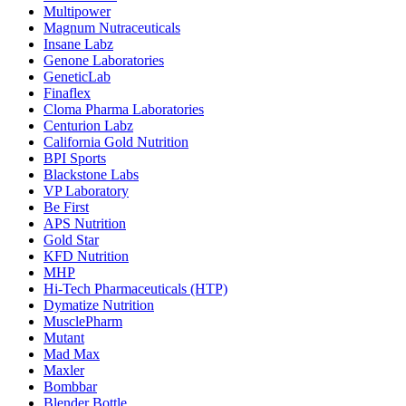
Multipower
Magnum Nutraceuticals
Insane Labz
Genone Laboratories
GeneticLab
Finaflex
Cloma Pharma Laboratories
Centurion Labz
California Gold Nutrition
BPI Sports
Blackstone Labs
VP Laboratory
Be First
APS Nutrition
Gold Star
KFD Nutrition
MHP
Hi-Tech Pharmaceuticals (HTP)
Dymatize Nutrition
MusclePharm
Mutant
Mad Max
Maxler
Bombbar
Blender Bottle