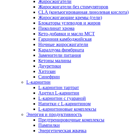
Жиросжигатели
Жиросжигатели без стимуляторов
CLA (конъюгированная линолевая кислота)
Жиросжигающие кремы (гели)
Блокаторы углеводов и жиров
Пиколинат хрома
Кето-добавки и масло МСТ
Гарциния камбоджийская
Ночные жиросжигатели
Караллума фимбриата
Заменители питания
Кетоны малины
Диуретики
Хитозан
Синефрин
L-карнитин
L-карнитин тартрат
Ацетил L-карнитин
L-карнитин с гуараной
Напитки c L-карнитином
L-карнитиновые комплексы
Энергия и продуктивность
Предтренировочные комплексы
Пампилки
Энергетическая жвачка