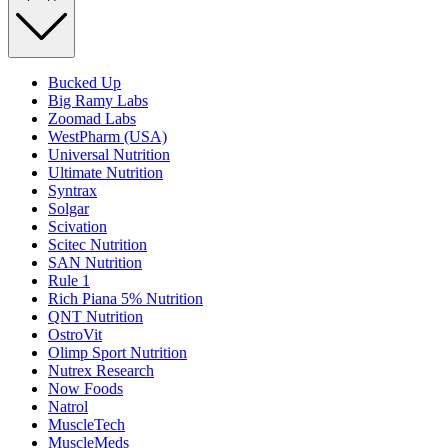
Bucked Up
Big Ramy Labs
Zoomad Labs
WestPharm (USA)
Universal Nutrition
Ultimate Nutrition
Syntrax
Solgar
Scivation
Scitec Nutrition
SAN Nutrition
Rule 1
Rich Piana 5% Nutrition
QNT Nutrition
OstroVit
Olimp Sport Nutrition
Nutrex Research
Now Foods
Natrol
MuscleTech
MuscleMeds