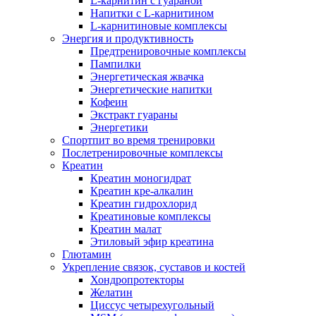
L-карнитин с гуараной
Напитки c L-карнитином
L-карнитиновые комплексы
Энергия и продуктивность
Предтренировочные комплексы
Пампилки
Энергетическая жвачка
Энергетические напитки
Кофеин
Экстракт гуараны
Энергетики
Спортпит во время тренировки
Послетренировочные комплексы
Креатин
Креатин моногидрат
Креатин кре-алкалин
Креатин гидрохлорид
Креатиновые комплексы
Креатин малат
Этиловый эфир креатина
Глютамин
Укрепление связок, суставов и костей
Хондропротекторы
Желатин
Циссус четырехугольный