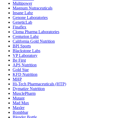
Multipower
Magnum Nutraceuticals
Insane Labz
Genone Laboratories
GeneticLab
Finaflex
Cloma Pharma Laboratories
Centurion Labz
California Gold Nutrition
BPI Sports
Blackstone Labs
VP Laboratory
Be First
APS Nutrition
Gold Star
KFD Nutrition
MHP
Hi-Tech Pharmaceuticals (HTP)
Dymatize Nutrition
MusclePharm
Mutant
Mad Max
Maxler
Bombbar
Blender Bottle