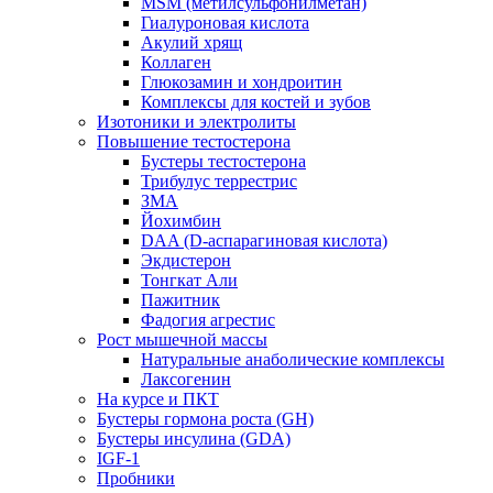
MSM (метилсульфонилметан)
Гиалуроновая кислота
Акулий хрящ
Коллаген
Глюкозамин и хондроитин
Комплексы для костей и зубов
Изотоники и электролиты
Повышение тестостерона
Бустеры тестостерона
Трибулус террестрис
ЗМА
Йохимбин
DAA (D-аспарагиновая кислота)
Экдистерон
Тонгкат Али
Пажитник
Фадогия агрестис
Рост мышечной массы
Натуральные анаболические комплексы
Лаксогенин
На курсе и ПКТ
Бустеры гормона роста (GH)
Бустеры инсулина (GDA)
IGF-1
Пробники