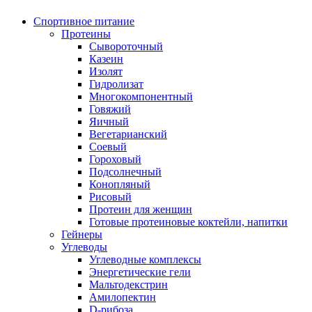
Спортивное питание
Протеины
Сывороточный
Казеин
Изолят
Гидролизат
Многокомпонентный
Говяжий
Яичный
Вегетарианский
Соевый
Гороховый
Подсолнечный
Конопляный
Рисовый
Протеин для женщин
Готовые протеиновые коктейли, напитки
Гейнеры
Углеводы
Углеводные комплексы
Энергетические гели
Мальтодекстрин
Амилопектин
D-рибоза