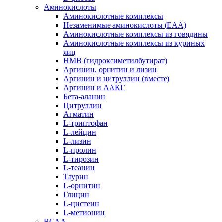
Аминокислоты
Аминокислотные комплексы
Незаменимые аминокислоты (EAA)
Аминокислотные комплексы из говядины
Аминокислотные комплексы из куриных
яиц
HMB (гидроксиметилбутират)
Аргинин, орнитин и лизин
Аргинин и цитруллин (вместе)
Аргинин и ААКГ
Бета-аланин
Цитруллин
Агматин
L-триптофан
L-лейцин
L-лизин
L-пролин
L-тирозин
L-теанин
Таурин
L-орнитин
Глицин
L-цистеин
L-метионин
BCAA