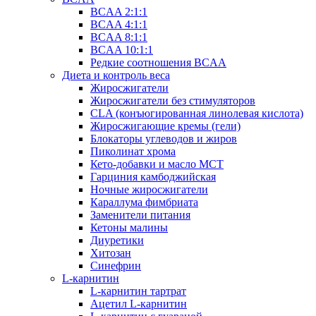
BCAA 2:1:1
BCAA 4:1:1
BCAA 8:1:1
BCAA 10:1:1
Редкие соотношения BCAA
Диета и контроль веса
Жиросжигатели
Жиросжигатели без стимуляторов
CLA (конъюгированная линолевая кислота)
Жиросжигающие кремы (гели)
Блокаторы углеводов и жиров
Пиколинат хрома
Кето-добавки и масло МСТ
Гарциния камбоджийская
Ночные жиросжигатели
Караллума фимбриата
Заменители питания
Кетоны малины
Диуретики
Хитозан
Синефрин
L-карнитин
L-карнитин тартрат
Ацетил L-карнитин