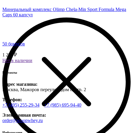
Минеральный комплекс Olimp Chela-Min Sport Formula Mega
Caps 60 капсул
50 бонусов
1 250 ₽
Нет в наличии
Контакты
Адрес магазина:
Москва, Мажоров переулок, дом 8, стр. 2
Телефон:
+7 (495) 255-29-34
+7 (985) 695-94-40
Электронная почта:
order@scoopwhey.ru
Информация