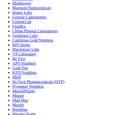
Multipower
Magnum Nutraceuticals
Insane Labz
Genone Laboratories
GeneticLab
Finaflex
Cloma Pharma Laboratories
Centurion Labz
California Gold Nutrition
BPI Sports
Blackstone Labs
VP Laboratory
Be First
APS Nutrition
Gold Star
KFD Nutrition
MHP
Hi-Tech Pharmaceuticals (HTP)
Dymatize Nutrition
MusclePharm
Mutant
Mad Max
Maxler
Bombbar
Blender Bottle