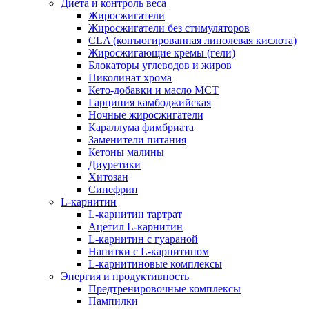
Диета и контроль веса
Жиросжигатели
Жиросжигатели без стимуляторов
CLA (конъюгированная линолевая кислота)
Жиросжигающие кремы (гели)
Блокаторы углеводов и жиров
Пиколинат хрома
Кето-добавки и масло МСТ
Гарциния камбоджийская
Ночные жиросжигатели
Караллума фимбриата
Заменители питания
Кетоны малины
Диуретики
Хитозан
Синефрин
L-карнитин
L-карнитин тартрат
Ацетил L-карнитин
L-карнитин с гуараной
Напитки c L-карнитином
L-карнитиновые комплексы
Энергия и продуктивность
Предтренировочные комплексы
Пампилки