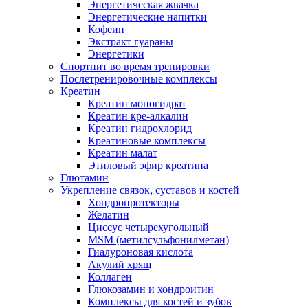
Энергетическая жвачка
Энергетические напитки
Кофеин
Экстракт гуараны
Энергетики
Спортпит во время тренировки
Послетренировочные комплексы
Креатин
Креатин моногидрат
Креатин кре-алкалин
Креатин гидрохлорид
Креатиновые комплексы
Креатин малат
Этиловый эфир креатина
Глютамин
Укрепление связок, суставов и костей
Хондропротекторы
Желатин
Циссус четырехугольный
MSM (метилсульфонилметан)
Гиалуроновая кислота
Акулий хрящ
Коллаген
Глюкозамин и хондроитин
Комплексы для костей и зубов