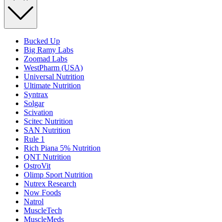
Bucked Up
Big Ramy Labs
Zoomad Labs
WestPharm (USA)
Universal Nutrition
Ultimate Nutrition
Syntrax
Solgar
Scivation
Scitec Nutrition
SAN Nutrition
Rule 1
Rich Piana 5% Nutrition
QNT Nutrition
OstroVit
Olimp Sport Nutrition
Nutrex Research
Now Foods
Natrol
MuscleTech
MuscleMeds