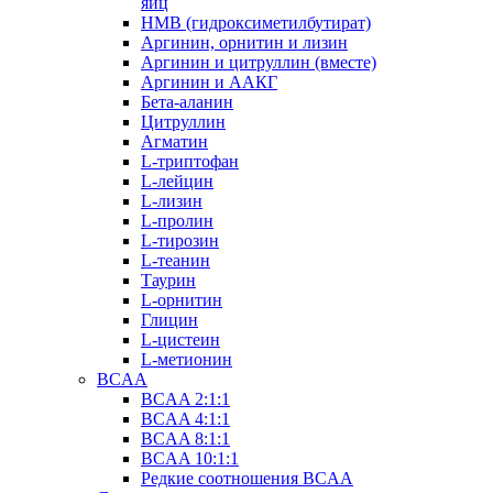
яиц
HMB (гидроксиметилбутират)
Аргинин, орнитин и лизин
Аргинин и цитруллин (вместе)
Аргинин и ААКГ
Бета-аланин
Цитруллин
Агматин
L-триптофан
L-лейцин
L-лизин
L-пролин
L-тирозин
L-теанин
Таурин
L-орнитин
Глицин
L-цистеин
L-метионин
BCAA
BCAA 2:1:1
BCAA 4:1:1
BCAA 8:1:1
BCAA 10:1:1
Редкие соотношения BCAA