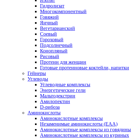
Изолят
Гидролизат
Многокомпонентный
Говяжий
Яичный
Вегетарианский
Соевый
Гороховый
Подсолнечный
Конопляный
Рисовый
Протеин для женщин
Готовые протеиновые коктейли, напитки
Гейнеры
Углеводы
Углеводные комплексы
Энергетические гели
Мальтодекстрин
Амилопектин
D-рибоза
Аминокислоты
Аминокислотные комплексы
Незаменимые аминокислоты (EAA)
Аминокислотные комплексы из говядины
Аминокислотные комплексы из куриных