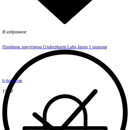
В избранное
Пробник предтрена Underpharm Labs Jason 1 порция
6 бонусов
150 ₽