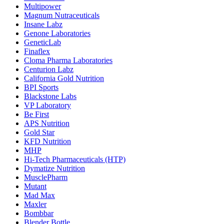
Multipower
Magnum Nutraceuticals
Insane Labz
Genone Laboratories
GeneticLab
Finaflex
Cloma Pharma Laboratories
Centurion Labz
California Gold Nutrition
BPI Sports
Blackstone Labs
VP Laboratory
Be First
APS Nutrition
Gold Star
KFD Nutrition
MHP
Hi-Tech Pharmaceuticals (HTP)
Dymatize Nutrition
MusclePharm
Mutant
Mad Max
Maxler
Bombbar
Blender Bottle