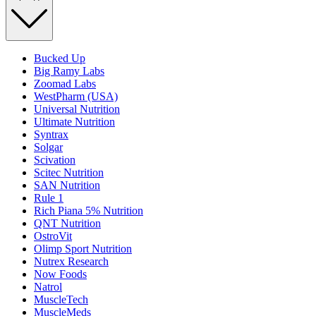
Bucked Up
Big Ramy Labs
Zoomad Labs
WestPharm (USA)
Universal Nutrition
Ultimate Nutrition
Syntrax
Solgar
Scivation
Scitec Nutrition
SAN Nutrition
Rule 1
Rich Piana 5% Nutrition
QNT Nutrition
OstroVit
Olimp Sport Nutrition
Nutrex Research
Now Foods
Natrol
MuscleTech
MuscleMeds