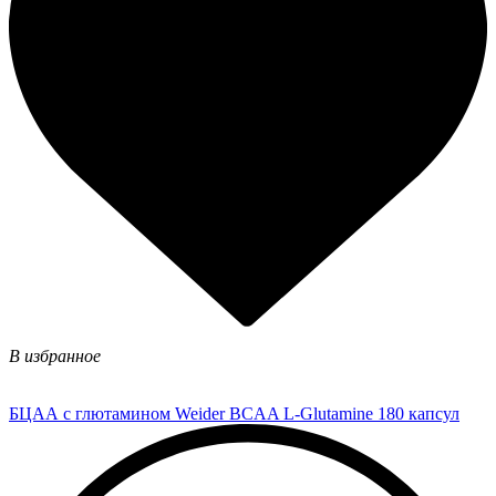
В избранное
БЦАА с глютамином Weider BCAA L-Glutamine 180 капсул