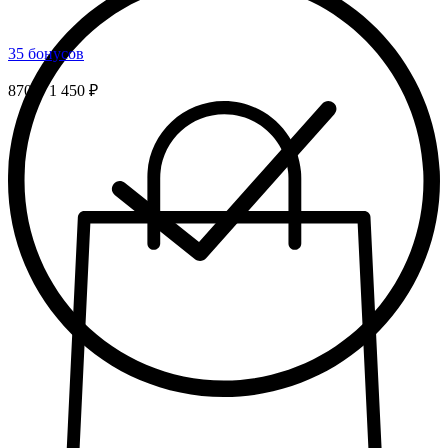
35 бонусов
870 ₽
1 450 ₽