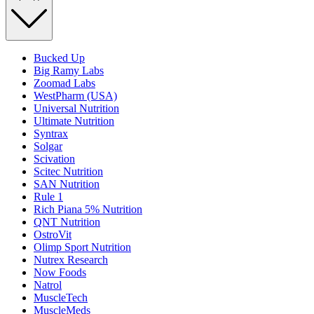
Bucked Up
Big Ramy Labs
Zoomad Labs
WestPharm (USA)
Universal Nutrition
Ultimate Nutrition
Syntrax
Solgar
Scivation
Scitec Nutrition
SAN Nutrition
Rule 1
Rich Piana 5% Nutrition
QNT Nutrition
OstroVit
Olimp Sport Nutrition
Nutrex Research
Now Foods
Natrol
MuscleTech
MuscleMeds