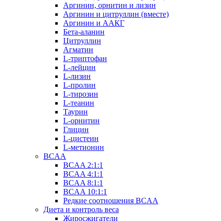
Аргинин, орнитин и лизин
Аргинин и цитруллин (вместе)
Аргинин и ААКГ
Бета-аланин
Цитруллин
Агматин
L-триптофан
L-лейцин
L-лизин
L-пролин
L-тирозин
L-теанин
Таурин
L-орнитин
Глицин
L-цистеин
L-метионин
BCAA
BCAA 2:1:1
BCAA 4:1:1
BCAA 8:1:1
BCAA 10:1:1
Редкие соотношения BCAA
Диета и контроль веса
Жиросжигатели