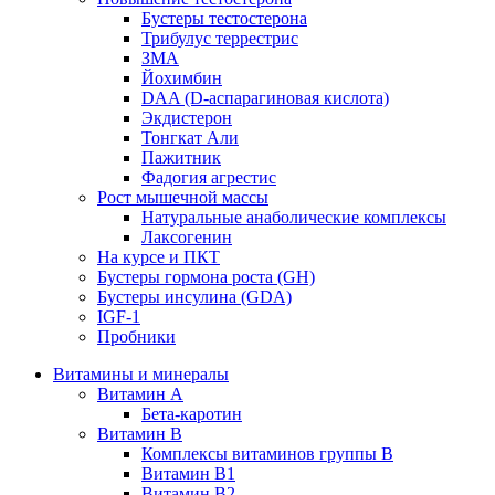
Бустеры тестостерона
Трибулус террестрис
ЗМА
Йохимбин
DAA (D-аспарагиновая кислота)
Экдистерон
Тонгкат Али
Пажитник
Фадогия агрестис
Рост мышечной массы
Натуральные анаболические комплексы
Лаксогенин
На курсе и ПКТ
Бустеры гормона роста (GH)
Бустеры инсулина (GDA)
IGF-1
Пробники
Витамины и минералы
Витамин A
Бета-каротин
Витамин B
Комплексы витаминов группы B
Витамин B1
Витамин B2