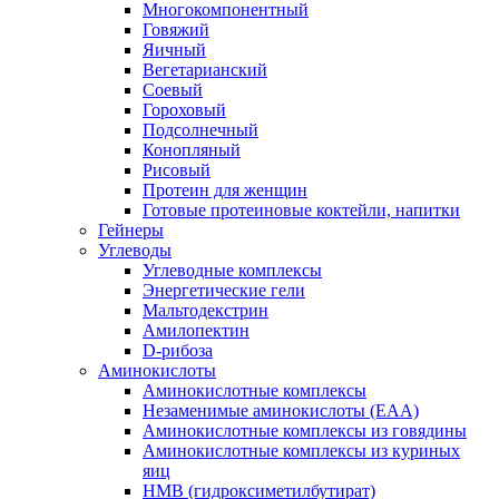
Многокомпонентный
Говяжий
Яичный
Вегетарианский
Соевый
Гороховый
Подсолнечный
Конопляный
Рисовый
Протеин для женщин
Готовые протеиновые коктейли, напитки
Гейнеры
Углеводы
Углеводные комплексы
Энергетические гели
Мальтодекстрин
Амилопектин
D-рибоза
Аминокислоты
Аминокислотные комплексы
Незаменимые аминокислоты (EAA)
Аминокислотные комплексы из говядины
Аминокислотные комплексы из куриных
яиц
HMB (гидроксиметилбутират)