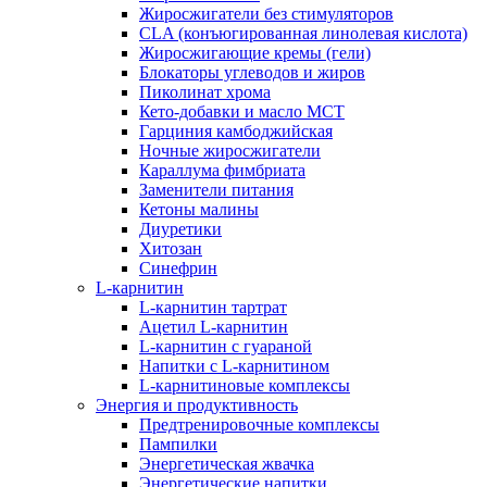
Жиросжигатели без стимуляторов
CLA (конъюгированная линолевая кислота)
Жиросжигающие кремы (гели)
Блокаторы углеводов и жиров
Пиколинат хрома
Кето-добавки и масло МСТ
Гарциния камбоджийская
Ночные жиросжигатели
Караллума фимбриата
Заменители питания
Кетоны малины
Диуретики
Хитозан
Синефрин
L-карнитин
L-карнитин тартрат
Ацетил L-карнитин
L-карнитин с гуараной
Напитки c L-карнитином
L-карнитиновые комплексы
Энергия и продуктивность
Предтренировочные комплексы
Пампилки
Энергетическая жвачка
Энергетические напитки