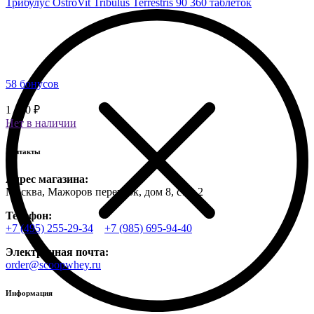
Трибулус OstroVit Tribulus Terrestris 90 360 таблеток
58 бонусов
1 450 ₽
Нет в наличии
Контакты
Адрес магазина:
Москва, Мажоров переулок, дом 8, стр. 2
Телефон:
+7 (495) 255-29-34
+7 (985) 695-94-40
Электронная почта:
order@scoopwhey.ru
Информация