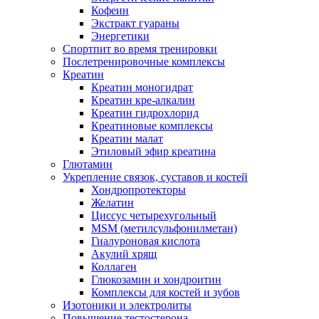
Кофеин
Экстракт гуараны
Энергетики
Спортпит во время тренировки
Послетренировочные комплексы
Креатин
Креатин моногидрат
Креатин кре-алкалин
Креатин гидрохлорид
Креатиновые комплексы
Креатин малат
Этиловый эфир креатина
Глютамин
Укрепление связок, суставов и костей
Хондропротекторы
Желатин
Циссус четырехугольный
MSM (метилсульфонилметан)
Гиалуроновая кислота
Акулий хрящ
Коллаген
Глюкозамин и хондроитин
Комплексы для костей и зубов
Изотоники и электролиты
Повышение тестостерона