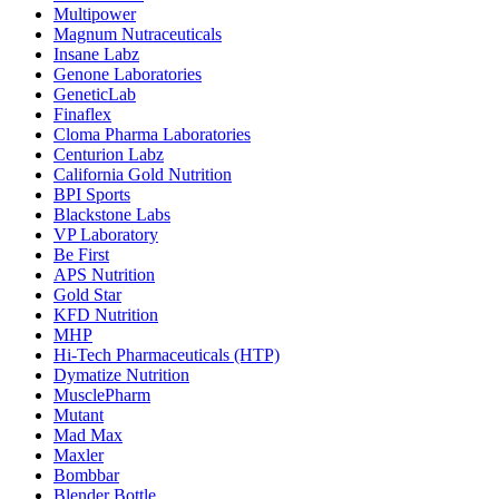
Multipower
Magnum Nutraceuticals
Insane Labz
Genone Laboratories
GeneticLab
Finaflex
Cloma Pharma Laboratories
Centurion Labz
California Gold Nutrition
BPI Sports
Blackstone Labs
VP Laboratory
Be First
APS Nutrition
Gold Star
KFD Nutrition
MHP
Hi-Tech Pharmaceuticals (HTP)
Dymatize Nutrition
MusclePharm
Mutant
Mad Max
Maxler
Bombbar
Blender Bottle