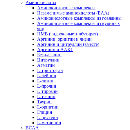
Аминокислоты
Аминокислотные комплексы
Незаменимые аминокислоты (EAA)
Аминокислотные комплексы из говядины
Аминокислотные комплексы из куриных
яиц
HMB (гидроксиметилбутират)
Аргинин, орнитин и лизин
Аргинин и цитруллин (вместе)
Аргинин и ААКГ
Бета-аланин
Цитруллин
Агматин
L-триптофан
L-лейцин
L-лизин
L-пролин
L-тирозин
L-теанин
Таурин
L-орнитин
Глицин
L-цистеин
L-метионин
BCAA