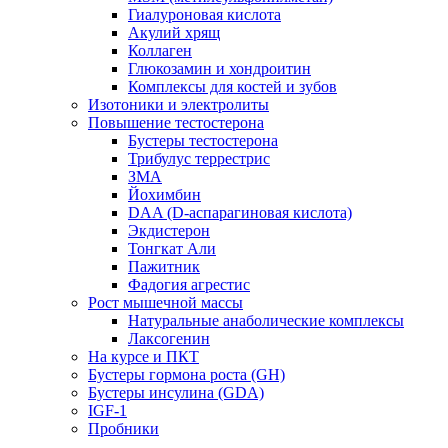
Гиалуроновая кислота
Акулий хрящ
Коллаген
Глюкозамин и хондроитин
Комплексы для костей и зубов
Изотоники и электролиты
Повышение тестостерона
Бустеры тестостерона
Трибулус террестрис
ЗМА
Йохимбин
DAA (D-аспарагиновая кислота)
Экдистерон
Тонгкат Али
Пажитник
Фадогия агрестис
Рост мышечной массы
Натуральные анаболические комплексы
Лаксогенин
На курсе и ПКТ
Бустеры гормона роста (GH)
Бустеры инсулина (GDA)
IGF-1
Пробники