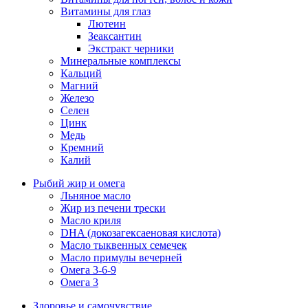
Витамины для глаз
Лютеин
Зеаксантин
Экстракт черники
Минеральные комплексы
Кальций
Магний
Железо
Селен
Цинк
Медь
Кремний
Калий
Рыбий жир и омега
Льняное масло
Жир из печени трески
Масло криля
DHA (докозагексаеновая кислота)
Масло тыквенных семечек
Масло примулы вечерней
Омега 3-6-9
Омега 3
Здоровье и самочувствие