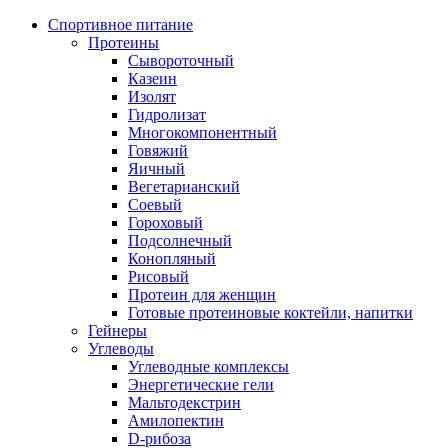
Спортивное питание
Протеины
Сывороточный
Казеин
Изолят
Гидролизат
Многокомпонентный
Говяжий
Яичный
Вегетарианский
Соевый
Гороховый
Подсолнечный
Конопляный
Рисовый
Протеин для женщин
Готовые протеиновые коктейли, напитки
Гейнеры
Углеводы
Углеводные комплексы
Энергетические гели
Мальтодекстрин
Амилопектин
D-рибоза