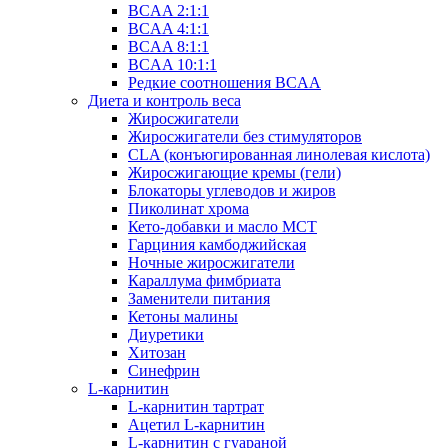
BCAA 2:1:1
BCAA 4:1:1
BCAA 8:1:1
BCAA 10:1:1
Редкие соотношения BCAA
Диета и контроль веса
Жиросжигатели
Жиросжигатели без стимуляторов
CLA (конъюгированная линолевая кислота)
Жиросжигающие кремы (гели)
Блокаторы углеводов и жиров
Пиколинат хрома
Кето-добавки и масло МСТ
Гарциния камбоджийская
Ночные жиросжигатели
Караллума фимбриата
Заменители питания
Кетоны малины
Диуретики
Хитозан
Синефрин
L-карнитин
L-карнитин тартрат
Ацетил L-карнитин
L-карнитин с гуараной