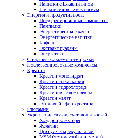
Напитки c L-карнитином
L-карнитиновые комплексы
Энергия и продуктивность
Предтренировочные комплексы
Пампилки
Энергетическая жвачка
Энергетические напитки
Кофеин
Экстракт гуараны
Энергетики
Спортпит во время тренировки
Послетренировочные комплексы
Креатин
Креатин моногидрат
Креатин кре-алкалин
Креатин гидрохлорид
Креатиновые комплексы
Креатин малат
Этиловый эфир креатина
Глютамин
Укрепление связок, суставов и костей
Хондропротекторы
Желатин
Циссус четырехугольный
MSM (метилсульфонилметан)