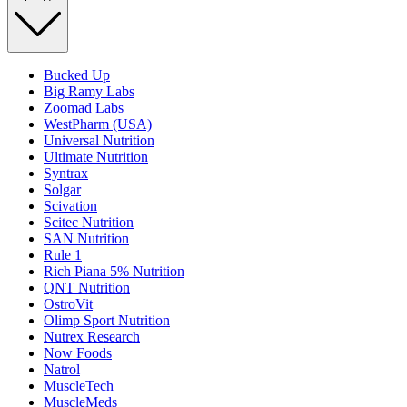
Bucked Up
Big Ramy Labs
Zoomad Labs
WestPharm (USA)
Universal Nutrition
Ultimate Nutrition
Syntrax
Solgar
Scivation
Scitec Nutrition
SAN Nutrition
Rule 1
Rich Piana 5% Nutrition
QNT Nutrition
OstroVit
Olimp Sport Nutrition
Nutrex Research
Now Foods
Natrol
MuscleTech
MuscleMeds