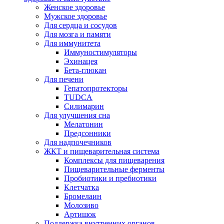
Женское здоровье
Мужское здоровье
Для сердца и сосудов
Для мозга и памяти
Для иммунитета
Иммуностимуляторы
Эхинацея
Бета-глюкан
Для печени
Гепатопротекторы
TUDCA
Силимарин
Для улучшения сна
Мелатонин
Предсонники
Для надпочечников
ЖКТ и пищеварительная система
Комплексы для пищеварения
Пищеварительные ферменты
Пробиотики и пребиотики
Клетчатка
Бромелаин
Молозиво
Артишок
Поддержка внутренних органов