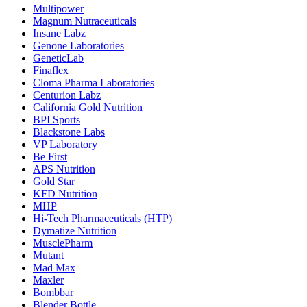
Multipower
Magnum Nutraceuticals
Insane Labz
Genone Laboratories
GeneticLab
Finaflex
Cloma Pharma Laboratories
Centurion Labz
California Gold Nutrition
BPI Sports
Blackstone Labs
VP Laboratory
Be First
APS Nutrition
Gold Star
KFD Nutrition
MHP
Hi-Tech Pharmaceuticals (HTP)
Dymatize Nutrition
MusclePharm
Mutant
Mad Max
Maxler
Bombbar
Blender Bottle