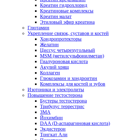
Креатин гидрохлорид
Креатиновые комплексы
Креатин малат
Этиловый эфир креатина
Глютамин
Укрепление связок, суставов и костей
Хондропротекторы
Желатин
Циссус четырехугольный
MSM (метилсульфонилметан)
Гиалуроновая кислота
Акулий хрящ
Коллаген
Глюкозамин и хондроитин
Комплексы для костей и зубов
Изотоники и электролиты
Повышение тестостерона
Бустеры тестостерона
Трибулус террестрис
ЗМА
Йохимбин
DAA (D-аспарагиновая кислота)
Экдистерон
Тонгкат Али