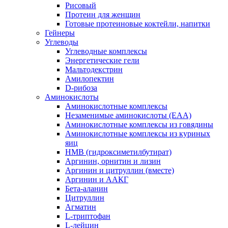
Рисовый
Протеин для женщин
Готовые протеиновые коктейли, напитки
Гейнеры
Углеводы
Углеводные комплексы
Энергетические гели
Мальтодекстрин
Амилопектин
D-рибоза
Аминокислоты
Аминокислотные комплексы
Незаменимые аминокислоты (EAA)
Аминокислотные комплексы из говядины
Аминокислотные комплексы из куриных
яиц
HMB (гидроксиметилбутират)
Аргинин, орнитин и лизин
Аргинин и цитруллин (вместе)
Аргинин и ААКГ
Бета-аланин
Цитруллин
Агматин
L-триптофан
L-лейцин