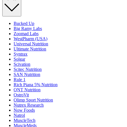
Bucked Up
Big Ramy Labs
Zoomad Labs
WestPharm (USA)
Universal Nutrition
Ultimate Nutrition
Syntrax
Solgar
Scivation
Scitec Nutrition
SAN Nutrition
Rule 1
Rich Piana 5% Nutrition
QNT Nutrition
OstroVit
Olimp Sport Nutrition
Nutrex Research
Now Foods
Natrol
MuscleTech
MuscleMeds