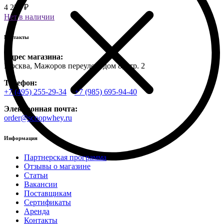
4 250 ₽
Нет в наличии
Контакты
Адрес магазина:
Москва, Мажоров переулок, дом 8, стр. 2
Телефон:
+7 (495) 255-29-34
+7 (985) 695-94-40
Электронная почта:
order@scoopwhey.ru
Информация
Партнерская программа
Отзывы о магазине
Статьи
Вакансии
Поставщикам
Сертификаты
Аренда
Контакты