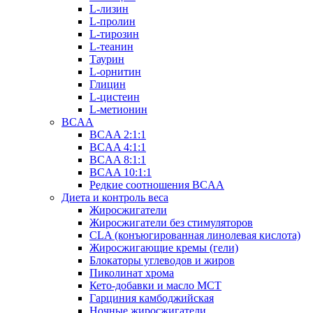
L-лизин
L-пролин
L-тирозин
L-теанин
Таурин
L-орнитин
Глицин
L-цистеин
L-метионин
BCAA
BCAA 2:1:1
BCAA 4:1:1
BCAA 8:1:1
BCAA 10:1:1
Редкие соотношения BCAA
Диета и контроль веса
Жиросжигатели
Жиросжигатели без стимуляторов
CLA (конъюгированная линолевая кислота)
Жиросжигающие кремы (гели)
Блокаторы углеводов и жиров
Пиколинат хрома
Кето-добавки и масло МСТ
Гарциния камбоджийская
Ночные жиросжигатели