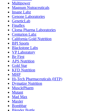
Multipower
Magnum Nutraceuticals
Insane Labz
Genone Laboratories
GeneticLab
Finaflex
Cloma Pharma Laboratories
Centurion Labz
California Gold Nutrition
BPI Sports
Blackstone Labs
VP Laboratory
Be First
APS Nutrition
Gold Star
KFD Nutrition
MHP
Hi-Tech Pharmaceuticals (HTP)
Dymatize Nutrition
MusclePharm
Mutant
Mad Max
Maxler
Bombbar
Blender Bottle