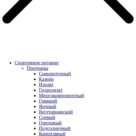
Спортивное питание
Протеины
Сывороточный
Казеин
Изолят
Гидролизат
Многокомпонентный
Говяжий
Яичный
Вегетарианский
Соевый
Гороховый
Подсолнечный
Конопляный