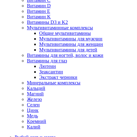
Витамин C
Витамин D
Витамин E
Витамин K
Витамины D3 и K2
Мультивитаминные комплексы
Общие мультивитамины
Мультивитамины для мужчин
Мультивитамины для женщин
Мультивитамины для детей
Витамины для ногтей, волос и кожи
Витамины для глаз
Лютеин
Зеаксантин
Экстракт черники
Минеральные комплексы
Кальций
Магний
Железо
Селен
Цинк
Медь
Кремний
Калий