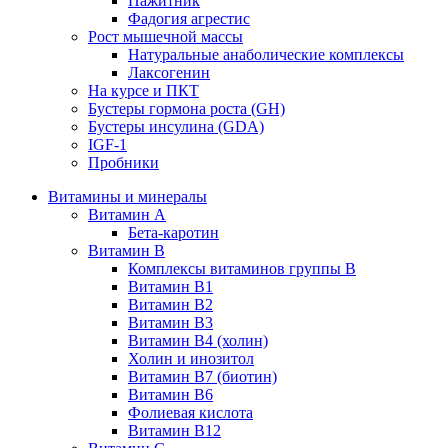
Пажитник
Фадогия агрестис
Рост мышечной массы
Натуральные анаболические комплексы
Лаксогенин
На курсе и ПКТ
Бустеры гормона роста (GH)
Бустеры инсулина (GDA)
IGF-1
Пробники
Витамины и минералы
Витамин A
Бета-каротин
Витамин B
Комплексы витаминов группы B
Витамин B1
Витамин B2
Витамин B3
Витамин B4 (холин)
Холин и инозитол
Витамин B7 (биотин)
Витамин B6
Фолиевая кислота
Витамин B12