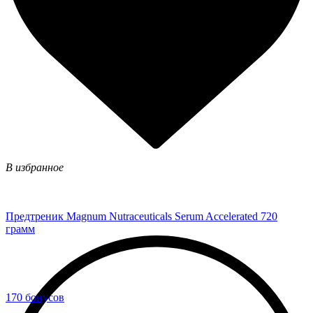
В избранное
Предтреник Magnum Nutraceuticals Serum Accelerated 720
грамм
170 бонусов