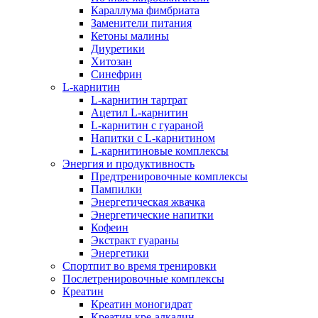
Караллума фимбриата
Заменители питания
Кетоны малины
Диуретики
Хитозан
Синефрин
L-карнитин
L-карнитин тартрат
Ацетил L-карнитин
L-карнитин с гуараной
Напитки c L-карнитином
L-карнитиновые комплексы
Энергия и продуктивность
Предтренировочные комплексы
Пампилки
Энергетическая жвачка
Энергетические напитки
Кофеин
Экстракт гуараны
Энергетики
Спортпит во время тренировки
Послетренировочные комплексы
Креатин
Креатин моногидрат
Креатин кре-алкалин