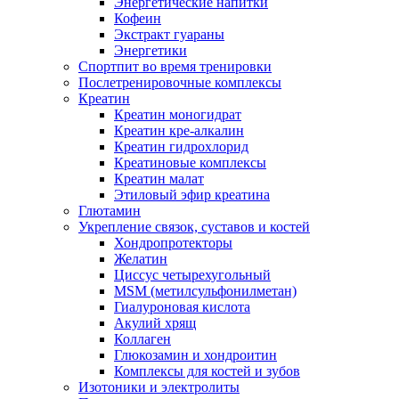
Энергетические напитки
Кофеин
Экстракт гуараны
Энергетики
Спортпит во время тренировки
Послетренировочные комплексы
Креатин
Креатин моногидрат
Креатин кре-алкалин
Креатин гидрохлорид
Креатиновые комплексы
Креатин малат
Этиловый эфир креатина
Глютамин
Укрепление связок, суставов и костей
Хондропротекторы
Желатин
Циссус четырехугольный
MSM (метилсульфонилметан)
Гиалуроновая кислота
Акулий хрящ
Коллаген
Глюкозамин и хондроитин
Комплексы для костей и зубов
Изотоники и электролиты