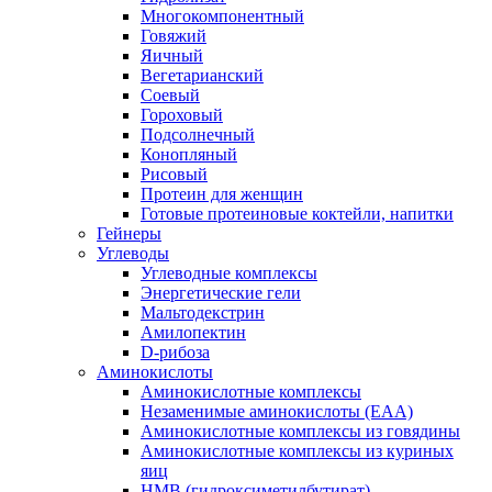
Многокомпонентный
Говяжий
Яичный
Вегетарианский
Соевый
Гороховый
Подсолнечный
Конопляный
Рисовый
Протеин для женщин
Готовые протеиновые коктейли, напитки
Гейнеры
Углеводы
Углеводные комплексы
Энергетические гели
Мальтодекстрин
Амилопектин
D-рибоза
Аминокислоты
Аминокислотные комплексы
Незаменимые аминокислоты (EAA)
Аминокислотные комплексы из говядины
Аминокислотные комплексы из куриных
яиц
HMB (гидроксиметилбутират)