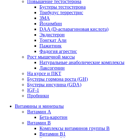
Повышение тестостерона
Бустеры тестостерона
Трибулус террестрис
ЗМА
Йохимбин
DAA (D-аспарагиновая кислота)
Экдистерон
Тонгкат Али
Пажитник
Фадогия агрестис
Рост мышечной массы
Натуральные анаболические комплексы
Лаксогенин
На курсе и ПКТ
Бустеры гормона роста (GH)
Бустеры инсулина (GDA)
IGF-1
Пробники
Витамины и минералы
Витамин A
Бета-каротин
Витамин B
Комплексы витаминов группы B
Витамин B1