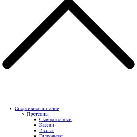
Спортивное питание
Протеины
Сывороточный
Казеин
Изолят
Гидролизат