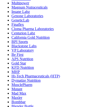
Multipower
Magnum Nutraceuticals
Insane Labz
Genone Laboratories
GeneticLab
Finaflex
Cloma Pharma Laboratories
Centurion Labz
California Gold Nutrition
BPI Sports
Blackstone Labs
VP Laboratory
Be First
APS Nutrition
Gold Star
KFD Nutrition
MHP
Hi-Tech Pharmaceuticals (HTP)
Dymatize Nutrition
MusclePharm
Mutant
Mad Max
Maxler
Bombbar
Blender Bottle