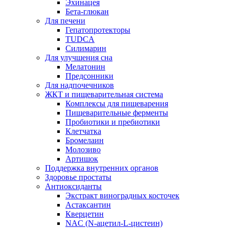
Эхинацея
Бета-глюкан
Для печени
Гепатопротекторы
TUDCA
Силимарин
Для улучшения сна
Мелатонин
Предсонники
Для надпочечников
ЖКТ и пищеварительная система
Комплексы для пищеварения
Пищеварительные ферменты
Пробиотики и пребиотики
Клетчатка
Бромелаин
Молозиво
Артишок
Поддержка внутренних органов
Здоровье простаты
Антиоксиданты
Экстракт виноградных косточек
Астаксантин
Кверцетин
NAC (N-ацетил-L-цистеин)