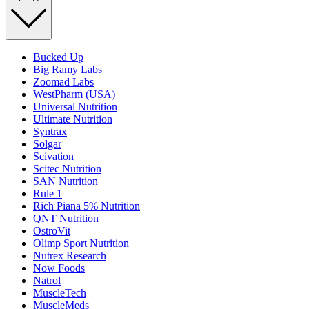
Bucked Up
Big Ramy Labs
Zoomad Labs
WestPharm (USA)
Universal Nutrition
Ultimate Nutrition
Syntrax
Solgar
Scivation
Scitec Nutrition
SAN Nutrition
Rule 1
Rich Piana 5% Nutrition
QNT Nutrition
OstroVit
Olimp Sport Nutrition
Nutrex Research
Now Foods
Natrol
MuscleTech
MuscleMeds