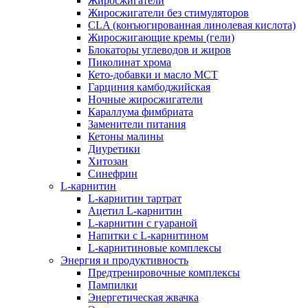
Жиросжигатели
Жиросжигатели без стимуляторов
CLA (конъюгированная линолевая кислота)
Жиросжигающие кремы (гели)
Блокаторы углеводов и жиров
Пиколинат хрома
Кето-добавки и масло МСТ
Гарциния камбоджийская
Ночные жиросжигатели
Караллума фимбриата
Заменители питания
Кетоны малины
Диуретики
Хитозан
Синефрин
L-карнитин
L-карнитин тартрат
Ацетил L-карнитин
L-карнитин с гуараной
Напитки c L-карнитином
L-карнитиновые комплексы
Энергия и продуктивность
Предтренировочные комплексы
Пампилки
Энергетическая жвачка