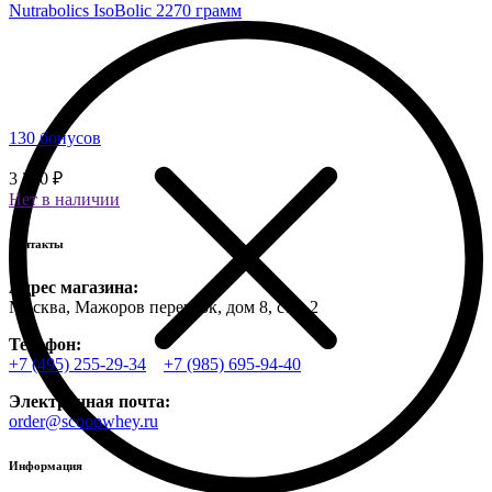
Nutrabolics IsoBolic 2270 грамм
130 бонусов
3 250 ₽
Нет в наличии
Контакты
Адрес магазина:
Москва, Мажоров переулок, дом 8, стр. 2
Телефон:
+7 (495) 255-29-34
+7 (985) 695-94-40
Электронная почта:
order@scoopwhey.ru
Информация