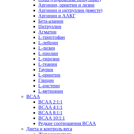
Аргинин, орнитин и лизин
Аргинин и цитруллин (вместе)
Аргинин и ААКГ
Бета-аланин
Цитруллин
Агматин
L-триптофан
L-лейцин
L-лизин
L-пролин
L-тирозин
L-теанин
Таурин
L-орнитин
Глицин
L-цистеин
L-метионин
BCAA
BCAA 2:1:1
BCAA 4:1:1
BCAA 8:1:1
BCAA 10:1:1
Редкие соотношения BCAA
Диета и контроль веса