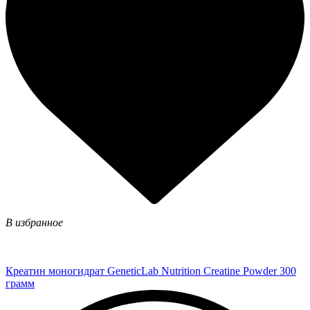
В избранное
Креатин моногидрат GeneticLab Nutrition Creatine Powder 300
грамм