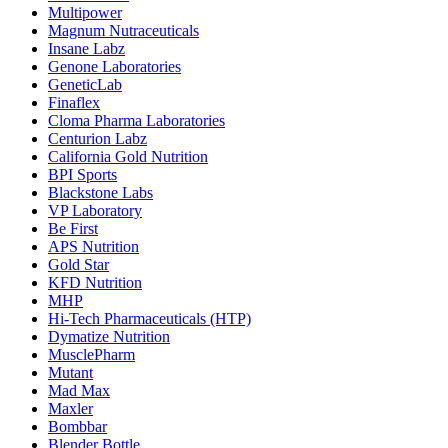
Multipower
Magnum Nutraceuticals
Insane Labz
Genone Laboratories
GeneticLab
Finaflex
Cloma Pharma Laboratories
Centurion Labz
California Gold Nutrition
BPI Sports
Blackstone Labs
VP Laboratory
Be First
APS Nutrition
Gold Star
KFD Nutrition
MHP
Hi-Tech Pharmaceuticals (HTP)
Dymatize Nutrition
MusclePharm
Mutant
Mad Max
Maxler
Bombbar
Blender Bottle