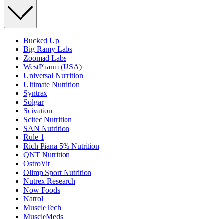
Bucked Up
Big Ramy Labs
Zoomad Labs
WestPharm (USA)
Universal Nutrition
Ultimate Nutrition
Syntrax
Solgar
Scivation
Scitec Nutrition
SAN Nutrition
Rule 1
Rich Piana 5% Nutrition
QNT Nutrition
OstroVit
Olimp Sport Nutrition
Nutrex Research
Now Foods
Natrol
MuscleTech
MuscleMeds