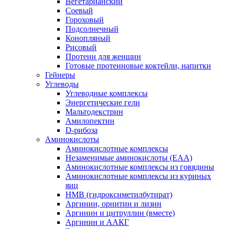
Вегетарианский
Соевый
Гороховый
Подсолнечный
Конопляный
Рисовый
Протеин для женщин
Готовые протеиновые коктейли, напитки
Гейнеры
Углеводы
Углеводные комплексы
Энергетические гели
Мальтодекстрин
Амилопектин
D-рибоза
Аминокислоты
Аминокислотные комплексы
Незаменимые аминокислоты (EAA)
Аминокислотные комплексы из говядины
Аминокислотные комплексы из куриных
яиц
HMB (гидроксиметилбутират)
Аргинин, орнитин и лизин
Аргинин и цитруллин (вместе)
Аргинин и ААКГ