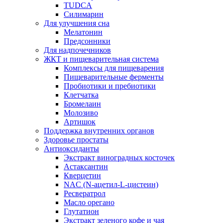
TUDCA
Силимарин
Для улучшения сна
Мелатонин
Предсонники
Для надпочечников
ЖКТ и пищеварительная система
Комплексы для пищеварения
Пищеварительные ферменты
Пробиотики и пребиотики
Клетчатка
Бромелаин
Молозиво
Артишок
Поддержка внутренних органов
Здоровье простаты
Антиоксиданты
Экстракт виноградных косточек
Астаксантин
Кверцетин
NAC (N-ацетил-L-цистеин)
Ресвератрол
Масло орегано
Глутатион
Экстракт зеленого кофе и чая