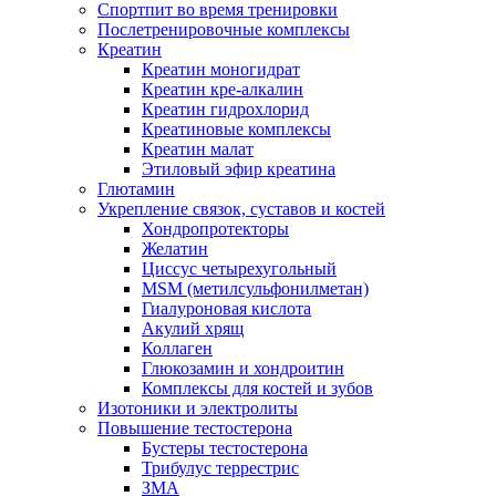
Спортпит во время тренировки
Послетренировочные комплексы
Креатин
Креатин моногидрат
Креатин кре-алкалин
Креатин гидрохлорид
Креатиновые комплексы
Креатин малат
Этиловый эфир креатина
Глютамин
Укрепление связок, суставов и костей
Хондропротекторы
Желатин
Циссус четырехугольный
MSM (метилсульфонилметан)
Гиалуроновая кислота
Акулий хрящ
Коллаген
Глюкозамин и хондроитин
Комплексы для костей и зубов
Изотоники и электролиты
Повышение тестостерона
Бустеры тестостерона
Трибулус террестрис
ЗМА