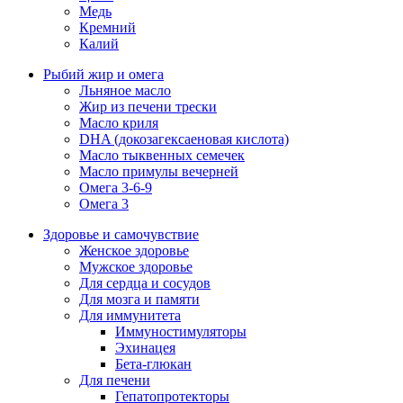
Медь
Кремний
Калий
Рыбий жир и омега
Льняное масло
Жир из печени трески
Масло криля
DHA (докозагексаеновая кислота)
Масло тыквенных семечек
Масло примулы вечерней
Омега 3-6-9
Омега 3
Здоровье и самочувствие
Женское здоровье
Мужское здоровье
Для сердца и сосудов
Для мозга и памяти
Для иммунитета
Иммуностимуляторы
Эхинацея
Бета-глюкан
Для печени
Гепатопротекторы