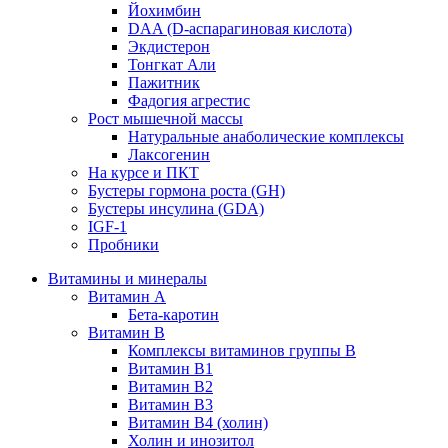
Йохимбин
DAA (D-аспарагиновая кислота)
Экдистерон
Тонгкат Али
Пажитник
Фадогия агрестис
Рост мышечной массы
Натуральные анаболические комплексы
Лаксогенин
На курсе и ПКТ
Бустеры гормона роста (GH)
Бустеры инсулина (GDA)
IGF-1
Пробники
Витамины и минералы
Витамин A
Бета-каротин
Витамин B
Комплексы витаминов группы B
Витамин B1
Витамин B2
Витамин B3
Витамин B4 (холин)
Холин и инозитол