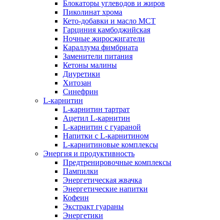
Блокаторы углеводов и жиров
Пиколинат хрома
Кето-добавки и масло МСТ
Гарциния камбоджийская
Ночные жиросжигатели
Караллума фимбриата
Заменители питания
Кетоны малины
Диуретики
Хитозан
Синефрин
L-карнитин
L-карнитин тартрат
Ацетил L-карнитин
L-карнитин с гуараной
Напитки c L-карнитином
L-карнитиновые комплексы
Энергия и продуктивность
Предтренировочные комплексы
Пампилки
Энергетическая жвачка
Энергетические напитки
Кофеин
Экстракт гуараны
Энергетики