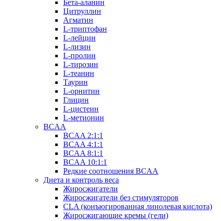
Бета-аланин
Цитруллин
Агматин
L-триптофан
L-лейцин
L-лизин
L-пролин
L-тирозин
L-теанин
Таурин
L-орнитин
Глицин
L-цистеин
L-метионин
BCAA
BCAA 2:1:1
BCAA 4:1:1
BCAA 8:1:1
BCAA 10:1:1
Редкие соотношения BCAA
Диета и контроль веса
Жиросжигатели
Жиросжигатели без стимуляторов
CLA (конъюгированная линолевая кислота)
Жиросжигающие кремы (гели)