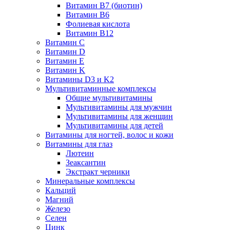
Витамин B7 (биотин)
Витамин B6
Фолиевая кислота
Витамин B12
Витамин C
Витамин D
Витамин E
Витамин K
Витамины D3 и K2
Мультивитаминные комплексы
Общие мультивитамины
Мультивитамины для мужчин
Мультивитамины для женщин
Мультивитамины для детей
Витамины для ногтей, волос и кожи
Витамины для глаз
Лютеин
Зеаксантин
Экстракт черники
Минеральные комплексы
Кальций
Магний
Железо
Селен
Цинк