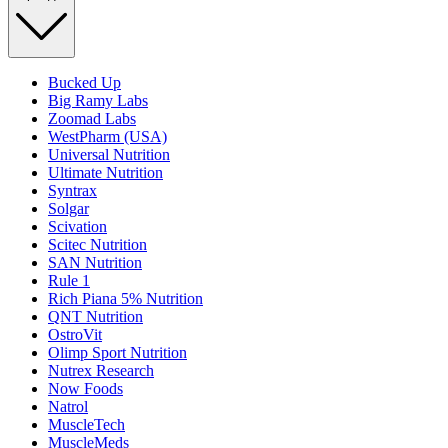
Bucked Up
Big Ramy Labs
Zoomad Labs
WestPharm (USA)
Universal Nutrition
Ultimate Nutrition
Syntrax
Solgar
Scivation
Scitec Nutrition
SAN Nutrition
Rule 1
Rich Piana 5% Nutrition
QNT Nutrition
OstroVit
Olimp Sport Nutrition
Nutrex Research
Now Foods
Natrol
MuscleTech
MuscleMeds