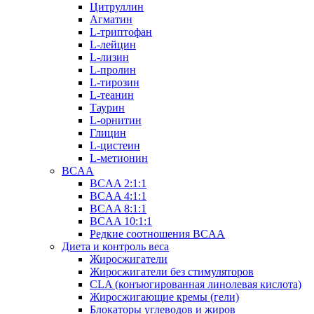
Цитруллин
Агматин
L-триптофан
L-лейцин
L-лизин
L-пролин
L-тирозин
L-теанин
Таурин
L-орнитин
Глицин
L-цистеин
L-метионин
BCAA
BCAA 2:1:1
BCAA 4:1:1
BCAA 8:1:1
BCAA 10:1:1
Редкие соотношения BCAA
Диета и контроль веса
Жиросжигатели
Жиросжигатели без стимуляторов
CLA (конъюгированная линолевая кислота)
Жиросжигающие кремы (гели)
Блокаторы углеводов и жиров