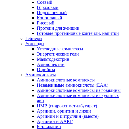
Соевый
Гороховый
Подсолнечный
Конопляный
Рисовый
Протеин для женщин
Готовые протеиновые коктейли, напитки
Гейнеры
Углеводы
Углеводные комплексы
Энергетические гели
Мальтодекстрин
Амилопектин
D-рибоза
Аминокислоты
Аминокислотные комплексы
Незаменимые аминокислоты (EAA)
Аминокислотные комплексы из говядины
Аминокислотные комплексы из куриных
яиц
HMB (гидроксиметилбутират)
Аргинин, орнитин и лизин
Аргинин и цитруллин (вместе)
Аргинин и ААКГ
Бета-аланин