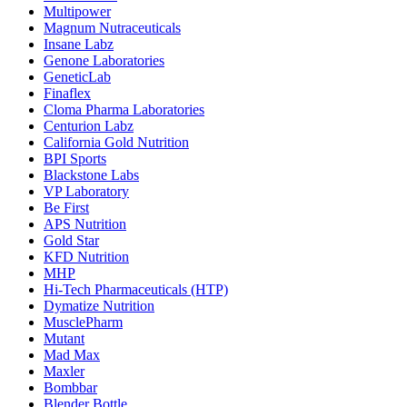
Multipower
Magnum Nutraceuticals
Insane Labz
Genone Laboratories
GeneticLab
Finaflex
Cloma Pharma Laboratories
Centurion Labz
California Gold Nutrition
BPI Sports
Blackstone Labs
VP Laboratory
Be First
APS Nutrition
Gold Star
KFD Nutrition
MHP
Hi-Tech Pharmaceuticals (HTP)
Dymatize Nutrition
MusclePharm
Mutant
Mad Max
Maxler
Bombbar
Blender Bottle