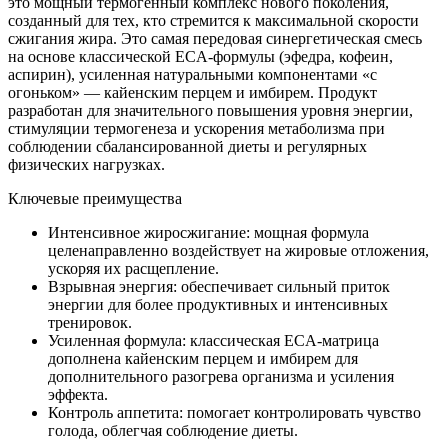
это мощный термогенный комплекс нового поколения,
созданный для тех, кто стремится к максимальной скорости
сжигания жира. Это самая передовая синергетическая смесь
на основе классической ECA-формулы (эфедра, кофеин,
аспирин), усиленная натуральными компонентами «с
огоньком» — кайенским перцем и имбирем. Продукт
разработан для значительного повышения уровня энергии,
стимуляции термогенеза и ускорения метаболизма при
соблюдении сбалансированной диеты и регулярных
физических нагрузках.
Ключевые преимущества
Интенсивное жиросжигание: мощная формула
целенаправленно воздействует на жировые отложения,
ускоряя их расщепление.
Взрывная энергия: обеспечивает сильный приток
энергии для более продуктивных и интенсивных
тренировок.
Усиленная формула: классическая ECA-матрица
дополнена кайенским перцем и имбирем для
дополнительного разогрева организма и усиления
эффекта.
Контроль аппетита: помогает контролировать чувство
голода, облегчая соблюдение диеты.