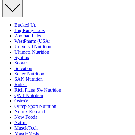
Bucked Up
Big Ramy Labs
Zoomad Labs
WestPharm (USA)
Universal Nutrition
Ultimate Nutrition
Syntrax
Solgar
Scivation
Scitec Nutrition
SAN Nutrition
Rule 1
Rich Piana 5% Nutrition
QNT Nutrition
OstroVit
Olimp Sport Nutrition
Nutrex Research
Now Foods
Natrol
MuscleTech
MuscleMeds