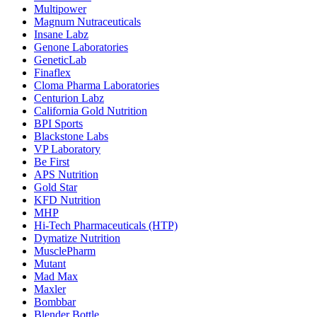
Multipower
Magnum Nutraceuticals
Insane Labz
Genone Laboratories
GeneticLab
Finaflex
Cloma Pharma Laboratories
Centurion Labz
California Gold Nutrition
BPI Sports
Blackstone Labs
VP Laboratory
Be First
APS Nutrition
Gold Star
KFD Nutrition
MHP
Hi-Tech Pharmaceuticals (HTP)
Dymatize Nutrition
MusclePharm
Mutant
Mad Max
Maxler
Bombbar
Blender Bottle