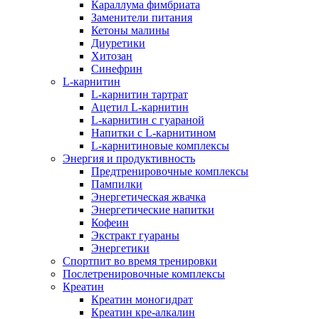
Караллума фимбриата
Заменители питания
Кетоны малины
Диуретики
Хитозан
Синефрин
L-карнитин
L-карнитин тартрат
Ацетил L-карнитин
L-карнитин с гуараной
Напитки c L-карнитином
L-карнитиновые комплексы
Энергия и продуктивность
Предтренировочные комплексы
Пампилки
Энергетическая жвачка
Энергетические напитки
Кофеин
Экстракт гуараны
Энергетики
Спортпит во время тренировки
Послетренировочные комплексы
Креатин
Креатин моногидрат
Креатин кре-алкалин