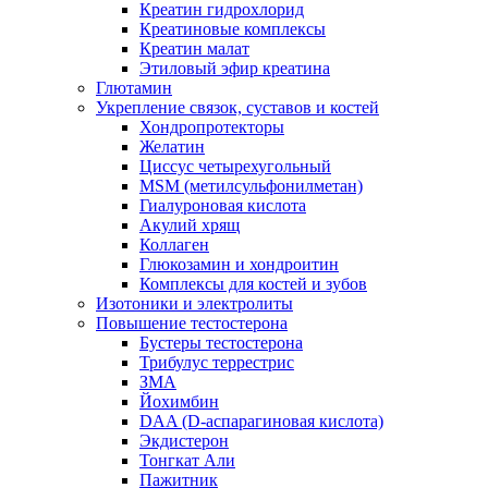
Креатин гидрохлорид
Креатиновые комплексы
Креатин малат
Этиловый эфир креатина
Глютамин
Укрепление связок, суставов и костей
Хондропротекторы
Желатин
Циссус четырехугольный
MSM (метилсульфонилметан)
Гиалуроновая кислота
Акулий хрящ
Коллаген
Глюкозамин и хондроитин
Комплексы для костей и зубов
Изотоники и электролиты
Повышение тестостерона
Бустеры тестостерона
Трибулус террестрис
ЗМА
Йохимбин
DAA (D-аспарагиновая кислота)
Экдистерон
Тонгкат Али
Пажитник