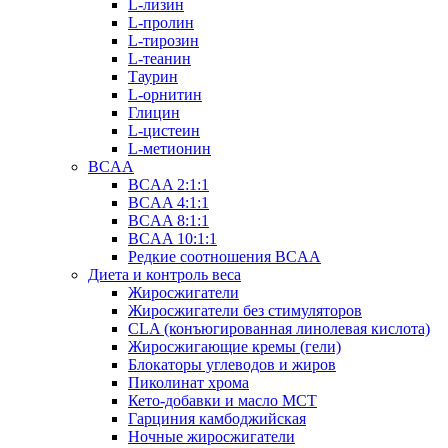
L-лизин
L-пролин
L-тирозин
L-теанин
Таурин
L-орнитин
Глицин
L-цистеин
L-метионин
BCAA
BCAA 2:1:1
BCAA 4:1:1
BCAA 8:1:1
BCAA 10:1:1
Редкие соотношения BCAA
Диета и контроль веса
Жиросжигатели
Жиросжигатели без стимуляторов
CLA (конъюгированная линолевая кислота)
Жиросжигающие кремы (гели)
Блокаторы углеводов и жиров
Пиколинат хрома
Кето-добавки и масло МСТ
Гарциния камбоджийская
Ночные жиросжигатели