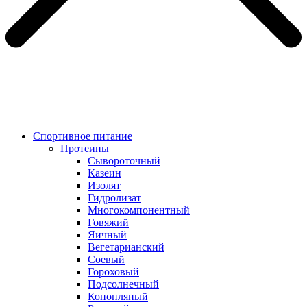
Спортивное питание
Протеины
Сывороточный
Казеин
Изолят
Гидролизат
Многокомпонентный
Говяжий
Яичный
Вегетарианский
Соевый
Гороховый
Подсолнечный
Конопляный