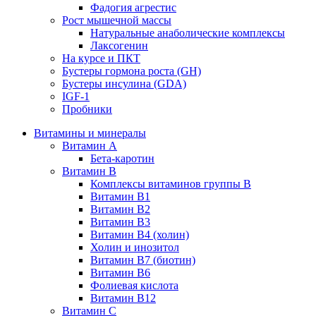
Фадогия агрестис
Рост мышечной массы
Натуральные анаболические комплексы
Лаксогенин
На курсе и ПКТ
Бустеры гормона роста (GH)
Бустеры инсулина (GDA)
IGF-1
Пробники
Витамины и минералы
Витамин A
Бета-каротин
Витамин B
Комплексы витаминов группы B
Витамин B1
Витамин B2
Витамин B3
Витамин B4 (холин)
Холин и инозитол
Витамин B7 (биотин)
Витамин B6
Фолиевая кислота
Витамин B12
Витамин C