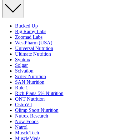
Bucked Up
Big Ramy Labs
Zoomad Labs
WestPharm (USA)
Universal Nutrition
Ultimate Nutrition
Syntrax
Solgar
Scivation
Scitec Nutrition
SAN Nutrition
Rule 1
Rich Piana 5% Nutrition
QNT Nutrition
OstroVit
Olimp Sport Nutrition
Nutrex Research
Now Foods
Natrol
MuscleTech
MuscleMeds