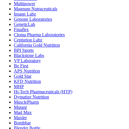
Multipower
Magnum Nutraceuticals
Insane Labz
Genone Laboratories
GeneticLab
Finaflex
Cloma Pharma Laboratories
Centurion Labz
California Gold Nutrition
BPI Sports
Blackstone Labs
VP Laboratory
Be First
APS Nutrition
Gold Star
KFD Nutrition
MHP
Hi-Tech Pharmaceuticals (HTP)
Dymatize Nutrition
MusclePharm
Mutant
Mad Max
Maxler
Bombbar
Blender Bottle