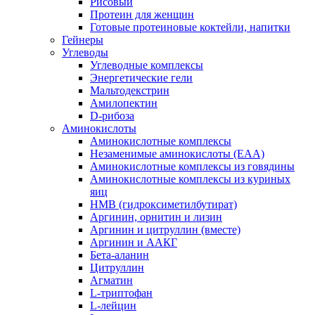
Рисовый
Протеин для женщин
Готовые протеиновые коктейли, напитки
Гейнеры
Углеводы
Углеводные комплексы
Энергетические гели
Мальтодекстрин
Амилопектин
D-рибоза
Аминокислоты
Аминокислотные комплексы
Незаменимые аминокислоты (EAA)
Аминокислотные комплексы из говядины
Аминокислотные комплексы из куриных
яиц
HMB (гидроксиметилбутират)
Аргинин, орнитин и лизин
Аргинин и цитруллин (вместе)
Аргинин и ААКГ
Бета-аланин
Цитруллин
Агматин
L-триптофан
L-лейцин