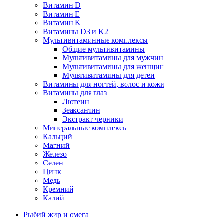
Витамин D
Витамин E
Витамин K
Витамины D3 и K2
Мультивитаминные комплексы
Общие мультивитамины
Мультивитамины для мужчин
Мультивитамины для женщин
Мультивитамины для детей
Витамины для ногтей, волос и кожи
Витамины для глаз
Лютеин
Зеаксантин
Экстракт черники
Минеральные комплексы
Кальций
Магний
Железо
Селен
Цинк
Медь
Кремний
Калий
Рыбий жир и омега