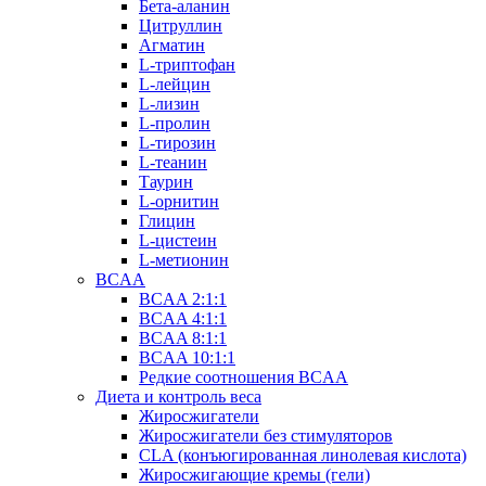
Бета-аланин
Цитруллин
Агматин
L-триптофан
L-лейцин
L-лизин
L-пролин
L-тирозин
L-теанин
Таурин
L-орнитин
Глицин
L-цистеин
L-метионин
BCAA
BCAA 2:1:1
BCAA 4:1:1
BCAA 8:1:1
BCAA 10:1:1
Редкие соотношения BCAA
Диета и контроль веса
Жиросжигатели
Жиросжигатели без стимуляторов
CLA (конъюгированная линолевая кислота)
Жиросжигающие кремы (гели)