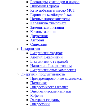
Блокаторы углеводов и жиров
Пиколинат хрома
Кето-добавки и масло МСТ
Гарциния камбоджийская
Ночные жиросжигатели
Караллума фимбриата
Заменители питания
Кетоны малины
Диуретики
Хитозан
Синефрин
L-карнитин
L-карнитин тартрат
Ацетил L-карнитин
L-карнитин с гуараной
Напитки c L-карнитином
L-карнитиновые комплексы
Энергия и продуктивность
Предтренировочные комплексы
Пампилки
Энергетическая жвачка
Энергетические напитки
Кофеин
Экстракт гуараны
Энергетики