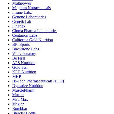
Multipower
Magnum Nutraceuticals
Insane Labz
Genone Laboratories
GeneticLab
Finaflex
Cloma Pharma Laboratories
Centurion Labz
California Gold Nutrition
BPI Sports
Blackstone Labs
VP Laboratory
Be First
APS Nutrition
Gold Star
KFD Nutrition
MHP
Hi-Tech Pharmaceuticals (HTP)
Dymatize Nutrition
MusclePharm
Mutant
Mad Max
Maxler
Bombbar
Blender Bottle