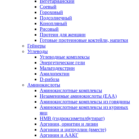
Вегетарианский
Соевый
Гороховый
Подсолнечный
Конопляный
Рисовый
Протеин для женщин
Готовые протеиновые коктейли, напитки
Гейнеры
Углеводы
Углеводные комплексы
Энергетические гели
Мальтодекстрин
Амилопектин
D-рибоза
Аминокислоты
Аминокислотные комплексы
Незаменимые аминокислоты (EAA)
Аминокислотные комплексы из говядины
Аминокислотные комплексы из куриных
яиц
HMB (гидроксиметилбутират)
Аргинин, орнитин и лизин
Аргинин и цитруллин (вместе)
Аргинин и ААКГ