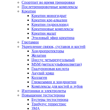
Спортпит во время тренировки
Послетренировочные комплексы
Креатин
Креатин моногидрат
Креатин кре-алкалин
Креатин гидрохлорид
Креатиновые комплексы
Креатин малат
Этиловый эфир креатина
Глютамин
Укрепление связок, суставов и костей
Хондропротекторы
Желатин
Циссус четырехугольный
MSM (метилсульфонилметан)
Гиалуроновая кислота
Акулий хрящ
Коллаген
Глюкозамин и хондроитин
Комплексы для костей и зубов
Изотоники и электролиты
Повышение тестостерона
Бустеры тестостерона
Трибулус террестрис
ЗМА