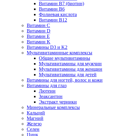
Витамин B7 (биотин)
Витамин B6
Фолиевая кислота
Витамин B12
Витамин C
Витамин D
Витамин E
Витамин K
Витамины D3 и K2
Мультивитаминные комплексы
Общие мультивитамины
Мультивитамины для мужчин
Мультивитамины для женщин
Мультивитамины для детей
Витамины для ногтей, волос и кожи
Витамины для глаз
Лютеин
Зеаксантин
Экстракт черники
Минеральные комплексы
Кальций
Магний
Железо
Селен
Цинк