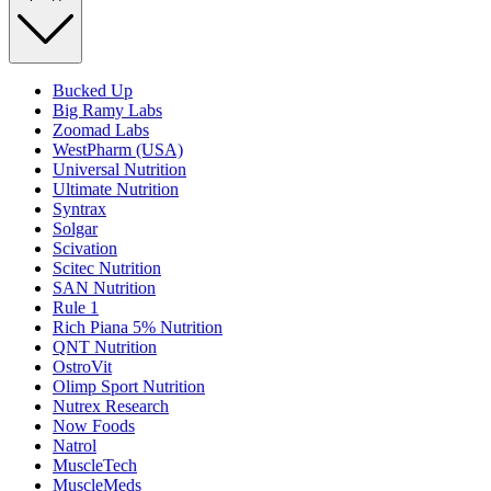
Bucked Up
Big Ramy Labs
Zoomad Labs
WestPharm (USA)
Universal Nutrition
Ultimate Nutrition
Syntrax
Solgar
Scivation
Scitec Nutrition
SAN Nutrition
Rule 1
Rich Piana 5% Nutrition
QNT Nutrition
OstroVit
Olimp Sport Nutrition
Nutrex Research
Now Foods
Natrol
MuscleTech
MuscleMeds