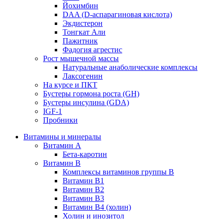
Йохимбин
DAA (D-аспарагиновая кислота)
Экдистерон
Тонгкат Али
Пажитник
Фадогия агрестис
Рост мышечной массы
Натуральные анаболические комплексы
Лаксогенин
На курсе и ПКТ
Бустеры гормона роста (GH)
Бустеры инсулина (GDA)
IGF-1
Пробники
Витамины и минералы
Витамин A
Бета-каротин
Витамин B
Комплексы витаминов группы B
Витамин B1
Витамин B2
Витамин B3
Витамин B4 (холин)
Холин и инозитол