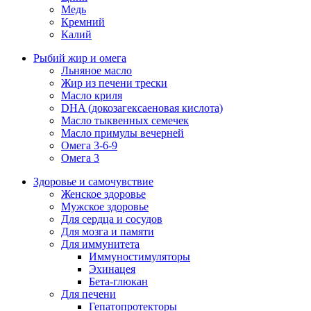
Медь
Кремний
Калий
Рыбий жир и омега
Льняное масло
Жир из печени трески
Масло криля
DHA (докозагексаеновая кислота)
Масло тыквенных семечек
Масло примулы вечерней
Омега 3-6-9
Омега 3
Здоровье и самочувствие
Женское здоровье
Мужское здоровье
Для сердца и сосудов
Для мозга и памяти
Для иммунитета
Иммуностимуляторы
Эхинацея
Бета-глюкан
Для печени
Гепатопротекторы