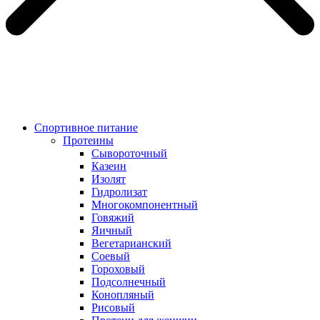
Спортивное питание
Протеины
Сывороточный
Казеин
Изолят
Гидролизат
Многокомпонентный
Говяжий
Яичный
Вегетарианский
Соевый
Гороховый
Подсолнечный
Конопляный
Рисовый