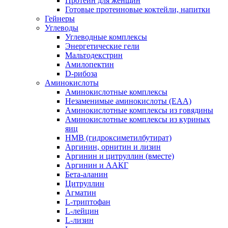
Протеин для женщин
Готовые протеиновые коктейли, напитки
Гейнеры
Углеводы
Углеводные комплексы
Энергетические гели
Мальтодекстрин
Амилопектин
D-рибоза
Аминокислоты
Аминокислотные комплексы
Незаменимые аминокислоты (EAA)
Аминокислотные комплексы из говядины
Аминокислотные комплексы из куриных
яиц
HMB (гидроксиметилбутират)
Аргинин, орнитин и лизин
Аргинин и цитруллин (вместе)
Аргинин и ААКГ
Бета-аланин
Цитруллин
Агматин
L-триптофан
L-лейцин
L-лизин