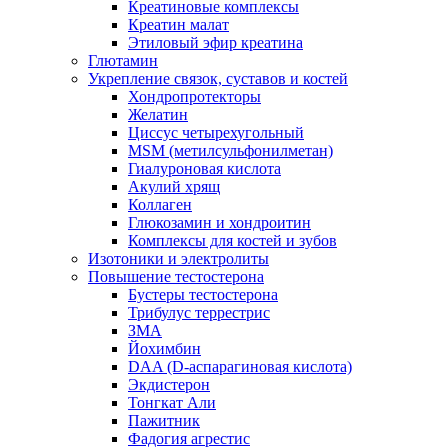
Креатиновые комплексы
Креатин малат
Этиловый эфир креатина
Глютамин
Укрепление связок, суставов и костей
Хондропротекторы
Желатин
Циссус четырехугольный
MSM (метилсульфонилметан)
Гиалуроновая кислота
Акулий хрящ
Коллаген
Глюкозамин и хондроитин
Комплексы для костей и зубов
Изотоники и электролиты
Повышение тестостерона
Бустеры тестостерона
Трибулус террестрис
ЗМА
Йохимбин
DAA (D-аспарагиновая кислота)
Экдистерон
Тонгкат Али
Пажитник
Фадогия агрестис