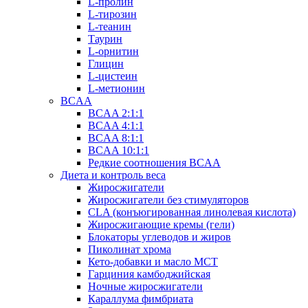
L-пролин
L-тирозин
L-теанин
Таурин
L-орнитин
Глицин
L-цистеин
L-метионин
BCAA
BCAA 2:1:1
BCAA 4:1:1
BCAA 8:1:1
BCAA 10:1:1
Редкие соотношения BCAA
Диета и контроль веса
Жиросжигатели
Жиросжигатели без стимуляторов
CLA (конъюгированная линолевая кислота)
Жиросжигающие кремы (гели)
Блокаторы углеводов и жиров
Пиколинат хрома
Кето-добавки и масло МСТ
Гарциния камбоджийская
Ночные жиросжигатели
Караллума фимбриата