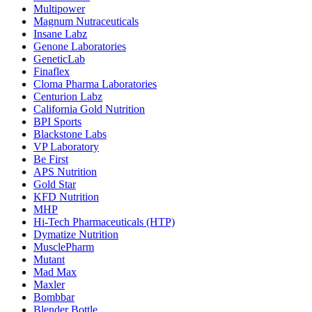
Multipower
Magnum Nutraceuticals
Insane Labz
Genone Laboratories
GeneticLab
Finaflex
Cloma Pharma Laboratories
Centurion Labz
California Gold Nutrition
BPI Sports
Blackstone Labs
VP Laboratory
Be First
APS Nutrition
Gold Star
KFD Nutrition
MHP
Hi-Tech Pharmaceuticals (HTP)
Dymatize Nutrition
MusclePharm
Mutant
Mad Max
Maxler
Bombbar
Blender Bottle