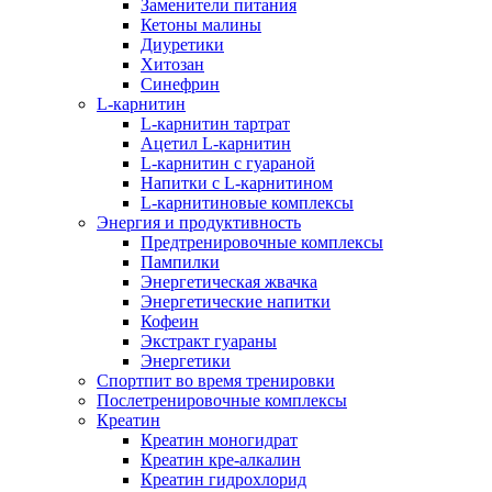
Заменители питания
Кетоны малины
Диуретики
Хитозан
Синефрин
L-карнитин
L-карнитин тартрат
Ацетил L-карнитин
L-карнитин с гуараной
Напитки c L-карнитином
L-карнитиновые комплексы
Энергия и продуктивность
Предтренировочные комплексы
Пампилки
Энергетическая жвачка
Энергетические напитки
Кофеин
Экстракт гуараны
Энергетики
Спортпит во время тренировки
Послетренировочные комплексы
Креатин
Креатин моногидрат
Креатин кре-алкалин
Креатин гидрохлорид