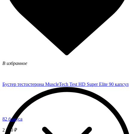
В избранное
Бустер тестостерона MuscleTech Test HD Super Elite 90 капсул
82 бонуса
2 050 ₽