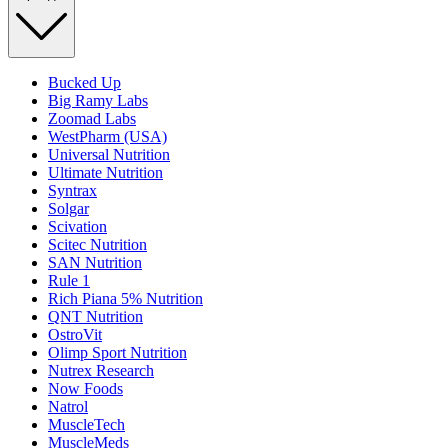
Bucked Up
Big Ramy Labs
Zoomad Labs
WestPharm (USA)
Universal Nutrition
Ultimate Nutrition
Syntrax
Solgar
Scivation
Scitec Nutrition
SAN Nutrition
Rule 1
Rich Piana 5% Nutrition
QNT Nutrition
OstroVit
Olimp Sport Nutrition
Nutrex Research
Now Foods
Natrol
MuscleTech
MuscleMeds