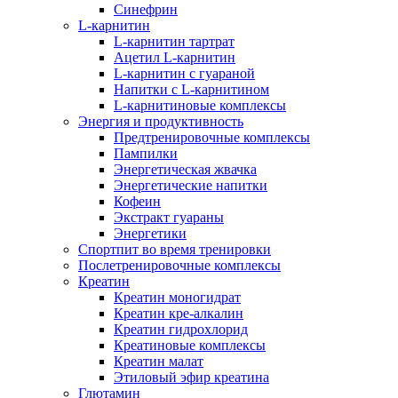
Синефрин
L-карнитин
L-карнитин тартрат
Ацетил L-карнитин
L-карнитин с гуараной
Напитки c L-карнитином
L-карнитиновые комплексы
Энергия и продуктивность
Предтренировочные комплексы
Пампилки
Энергетическая жвачка
Энергетические напитки
Кофеин
Экстракт гуараны
Энергетики
Спортпит во время тренировки
Послетренировочные комплексы
Креатин
Креатин моногидрат
Креатин кре-алкалин
Креатин гидрохлорид
Креатиновые комплексы
Креатин малат
Этиловый эфир креатина
Глютамин