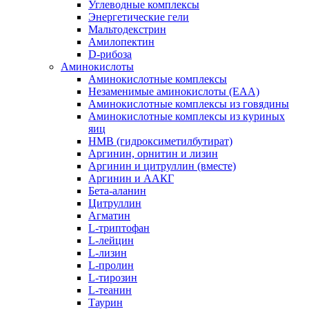
Углеводные комплексы
Энергетические гели
Мальтодекстрин
Амилопектин
D-рибоза
Аминокислоты
Аминокислотные комплексы
Незаменимые аминокислоты (EAA)
Аминокислотные комплексы из говядины
Аминокислотные комплексы из куриных
яиц
HMB (гидроксиметилбутират)
Аргинин, орнитин и лизин
Аргинин и цитруллин (вместе)
Аргинин и ААКГ
Бета-аланин
Цитруллин
Агматин
L-триптофан
L-лейцин
L-лизин
L-пролин
L-тирозин
L-теанин
Таурин