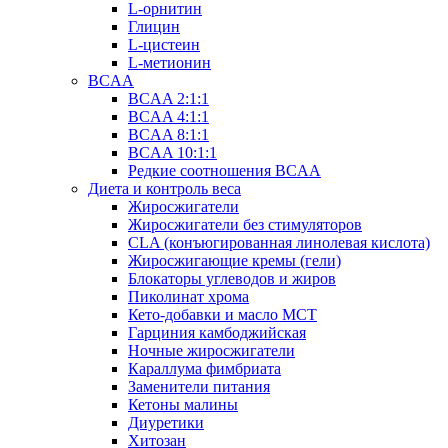
L-орнитин
Глицин
L-цистеин
L-метионин
BCAA
BCAA 2:1:1
BCAA 4:1:1
BCAA 8:1:1
BCAA 10:1:1
Редкие соотношения BCAA
Диета и контроль веса
Жиросжигатели
Жиросжигатели без стимуляторов
CLA (конъюгированная линолевая кислота)
Жиросжигающие кремы (гели)
Блокаторы углеводов и жиров
Пиколинат хрома
Кето-добавки и масло МСТ
Гарциния камбоджийская
Ночные жиросжигатели
Караллума фимбриата
Заменители питания
Кетоны малины
Диуретики
Хитозан