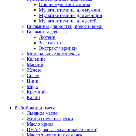
Общие мультивитамины
Мультивитамины для мужчин
Мультивитамины для женщин
Мультивитамины для детей
Витамины для ногтей, волос и кожи
Витамины для глаз
Лютеин
Зеаксантин
Экстракт черники
Минеральные комплексы
Кальций
Магний
Железо
Селен
Цинк
Медь
Кремний
Калий
Рыбий жир и омега
Льняное масло
Жир из печени трески
Масло криля
DHA (докозагексаеновая кислота)
Масло тыквенных семечек