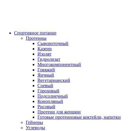
Спортивное питание
Протеины
Сывороточный
Казеин
Изолят
Гидролизат
Многокомпонентный
Говяжий
Яичный
Вегетарианский
Соевый
Гороховый
Подсолнечный
Конопляный
Рисовый
Протеин для женщин
Готовые протеиновые коктейли, напитки
Гейнеры
Углеводы