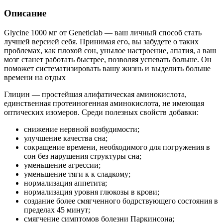
Описание
Glycine 1000 мг от Geneticlab — ваш личный способ стать
лучшей версией себя. Принимая его, вы забудете о таких
проблемах, как плохой сон, унылое настроение, апатия, а ваш
мозг станет работать быстрее, позволяя успевать больше. Он
поможет систематизировать вашу жизнь и выделить больше
времени на отдых
Глицин — простейшая алифатическая аминокислота,
единственная протеиногенная аминокислота, не имеющая
оптических изомеров. Среди полезных свойств добавки:
снижение нервной возбудимости;
улучшение качества сна;
сокращение времени, необходимого для погружения в
сон без нарушения структуры сна;
уменьшение агрессии;
уменьшение тяги к к сладкому;
нормализация аппетита;
нормализация уровня глюкозы в крови;
создание более смягченного бодрствующего состояния в
пределах 45 минут;
смягчение симптомов болезни Паркинсона;