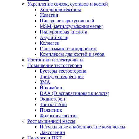
Укрепление связок, суставов и костей
Хондропротекторы
Желатин
Циссус четырехугольный
MSM (метилсульфонилметан)
Гиалуроновая кислота
Акулий хрящ
Коллаген
Глюкозамин и хондроитин
Комплексы для костей и зубов
Изотоники и электролиты
Повышение тестостерона
Бустеры тестостерона
Трибулус террестрис
ЗМА
Йохимбин
DAA (D-аспарагиновая кислота)
Экдистерон
Тонгкат Али
Пажитник
Фадогия агрестис
Рост мышечной массы
Натуральные анаболические комплексы
Лаксогенин
На курсе и ПКТ