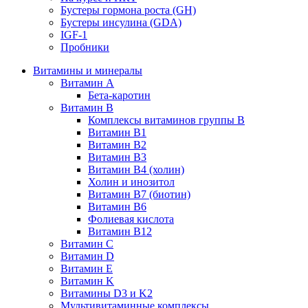
Бустеры гормона роста (GH)
Бустеры инсулина (GDA)
IGF-1
Пробники
Витамины и минералы
Витамин A
Бета-каротин
Витамин B
Комплексы витаминов группы B
Витамин B1
Витамин B2
Витамин B3
Витамин B4 (холин)
Холин и инозитол
Витамин B7 (биотин)
Витамин B6
Фолиевая кислота
Витамин B12
Витамин C
Витамин D
Витамин E
Витамин K
Витамины D3 и K2
Мультивитаминные комплексы