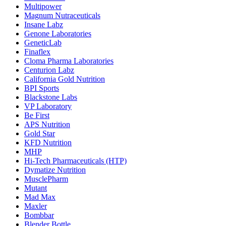
Multipower
Magnum Nutraceuticals
Insane Labz
Genone Laboratories
GeneticLab
Finaflex
Cloma Pharma Laboratories
Centurion Labz
California Gold Nutrition
BPI Sports
Blackstone Labs
VP Laboratory
Be First
APS Nutrition
Gold Star
KFD Nutrition
MHP
Hi-Tech Pharmaceuticals (HTP)
Dymatize Nutrition
MusclePharm
Mutant
Mad Max
Maxler
Bombbar
Blender Bottle