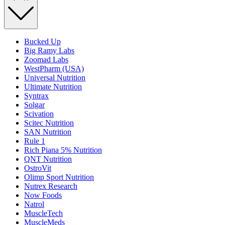
Bucked Up
Big Ramy Labs
Zoomad Labs
WestPharm (USA)
Universal Nutrition
Ultimate Nutrition
Syntrax
Solgar
Scivation
Scitec Nutrition
SAN Nutrition
Rule 1
Rich Piana 5% Nutrition
QNT Nutrition
OstroVit
Olimp Sport Nutrition
Nutrex Research
Now Foods
Natrol
MuscleTech
MuscleMeds