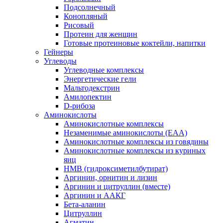
Подсолнечный
Конопляный
Рисовый
Протеин для женщин
Готовые протеиновые коктейли, напитки
Гейнеры
Углеводы
Углеводные комплексы
Энергетические гели
Мальтодекстрин
Амилопектин
D-рибоза
Аминокислоты
Аминокислотные комплексы
Незаменимые аминокислоты (EAA)
Аминокислотные комплексы из говядины
Аминокислотные комплексы из куриных
яиц
HMB (гидроксиметилбутират)
Аргинин, орнитин и лизин
Аргинин и цитруллин (вместе)
Аргинин и ААКГ
Бета-аланин
Цитруллин
Агматин