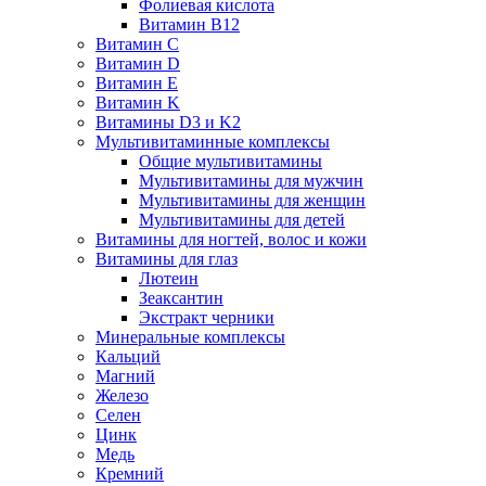
Фолиевая кислота
Витамин B12
Витамин C
Витамин D
Витамин E
Витамин K
Витамины D3 и K2
Мультивитаминные комплексы
Общие мультивитамины
Мультивитамины для мужчин
Мультивитамины для женщин
Мультивитамины для детей
Витамины для ногтей, волос и кожи
Витамины для глаз
Лютеин
Зеаксантин
Экстракт черники
Минеральные комплексы
Кальций
Магний
Железо
Селен
Цинк
Медь
Кремний