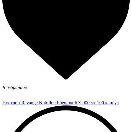
В избранное
Ноотроп Revange Nutrition Phenibut RX 900 мг 100 капсул