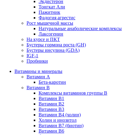
Экдистерон
Тонгкат Али
Пажитник
Фадогия агрестис
Рост мышечной массы
Натуральные анаболические комплексы
Лаксогенин
На курсе и ПКТ
Бустеры гормона роста (GH)
Бустеры инсулина (GDA)
IGF-1
Пробники
Витамины и минералы
Витамин A
Бета-каротин
Витамин B
Комплексы витаминов группы B
Витамин B1
Витамин B2
Витамин B3
Витамин B4 (холин)
Холин и инозитол
Витамин B7 (биотин)
Витамин B6