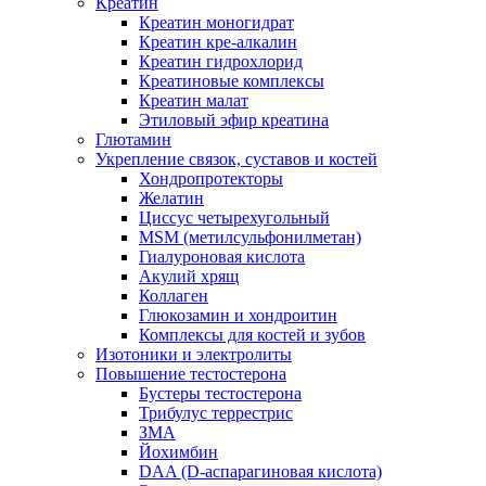
Креатин
Креатин моногидрат
Креатин кре-алкалин
Креатин гидрохлорид
Креатиновые комплексы
Креатин малат
Этиловый эфир креатина
Глютамин
Укрепление связок, суставов и костей
Хондропротекторы
Желатин
Циссус четырехугольный
MSM (метилсульфонилметан)
Гиалуроновая кислота
Акулий хрящ
Коллаген
Глюкозамин и хондроитин
Комплексы для костей и зубов
Изотоники и электролиты
Повышение тестостерона
Бустеры тестостерона
Трибулус террестрис
ЗМА
Йохимбин
DAA (D-аспарагиновая кислота)