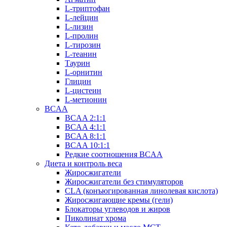
L-триптофан
L-лейцин
L-лизин
L-пролин
L-тирозин
L-теанин
Таурин
L-орнитин
Глицин
L-цистеин
L-метионин
BCAA
BCAA 2:1:1
BCAA 4:1:1
BCAA 8:1:1
BCAA 10:1:1
Редкие соотношения BCAA
Диета и контроль веса
Жиросжигатели
Жиросжигатели без стимуляторов
CLA (конъюгированная линолевая кислота)
Жиросжигающие кремы (гели)
Блокаторы углеводов и жиров
Пиколинат хрома