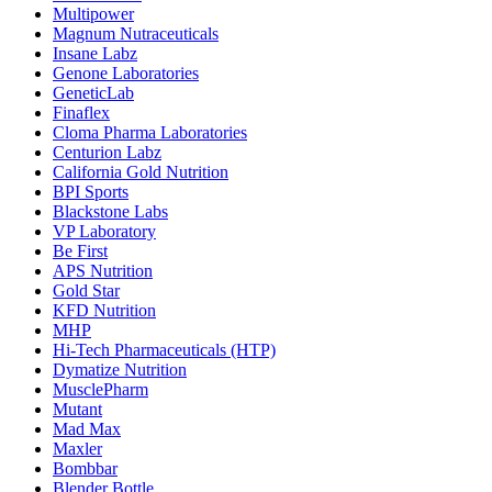
Multipower
Magnum Nutraceuticals
Insane Labz
Genone Laboratories
GeneticLab
Finaflex
Cloma Pharma Laboratories
Centurion Labz
California Gold Nutrition
BPI Sports
Blackstone Labs
VP Laboratory
Be First
APS Nutrition
Gold Star
KFD Nutrition
MHP
Hi-Tech Pharmaceuticals (HTP)
Dymatize Nutrition
MusclePharm
Mutant
Mad Max
Maxler
Bombbar
Blender Bottle