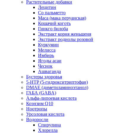
Растительные добавки
Лецитин
Со пальметто
Maca (мака перуанская)
Кошачий коготь
Гинкго билоба
Экстракт корня женьшеня
Экстракт родиолы розовой
Куркумин
Мелисса
Имбирь
Ягоды асаи
Чеснок
Ашваганда
Бустеры здоровья
5-HTP (5-гидрокситриптофан)
DMAE (диметиламиноэтанол)
ГАБА (GABA)
Альфа-липоевая кислота
Коэнзим Q10
Ноотропы
Урсоловая кислота
Водоросли
Спирулина
Хлорелла