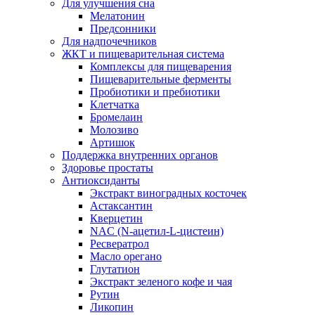
Для улучшения сна
Мелатонин
Предсонники
Для надпочечников
ЖКТ и пищеварительная система
Комплексы для пищеварения
Пищеварительные ферменты
Пробиотики и пребиотики
Клетчатка
Бромелаин
Молозиво
Артишок
Поддержка внутренних органов
Здоровье простаты
Антиоксиданты
Экстракт виноградных косточек
Астаксантин
Кверцетин
NAC (N-ацетил-L-цистеин)
Ресвератрол
Масло орегано
Глутатион
Экстракт зеленого кофе и чая
Рутин
Ликопин