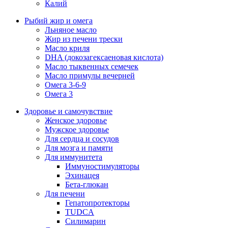
Калий
Рыбий жир и омега
Льняное масло
Жир из печени трески
Масло криля
DHA (докозагексаеновая кислота)
Масло тыквенных семечек
Масло примулы вечерней
Омега 3-6-9
Омега 3
Здоровье и самочувствие
Женское здоровье
Мужское здоровье
Для сердца и сосудов
Для мозга и памяти
Для иммунитета
Иммуностимуляторы
Эхинацея
Бета-глюкан
Для печени
Гепатопротекторы
TUDCA
Силимарин