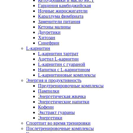
Кето-добавки и масло МСТ
Гарциния камбоджийская
Ночные жиросжигатели
Караллума фимбриата
Заменители питания
Кетоны малины
Диуретики
Хитозан
Синефрин
L-карнитин
L-карнитин тартрат
Ацетил L-карнитин
L-карнитин с гуараной
Напитки c L-карнитином
L-карнитиновые комплексы
Энергия и продуктивность
Предтренировочные комплексы
Пампилки
Энергетическая жвачка
Энергетические напитки
Кофеин
Экстракт гуараны
Энергетики
Спортпит во время тренировки
Послетренировочные комплексы