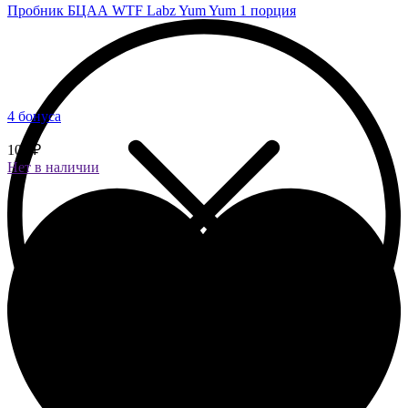
Пробник БЦАА WTF Labz Yum Yum 1 порция
4 бонуса
100 ₽
Нет в наличии