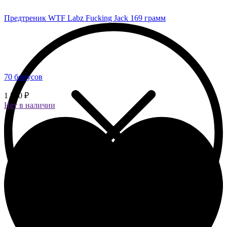
Предтреник WTF Labz Fucking Jack 169 грамм
70 бонусов
1 750 ₽
Нет в наличии