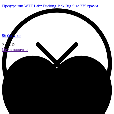
Предтреник WTF Labz Fucking Jack Big Size 275 грамм
96 бонусов
2 400 ₽
Нет в наличии