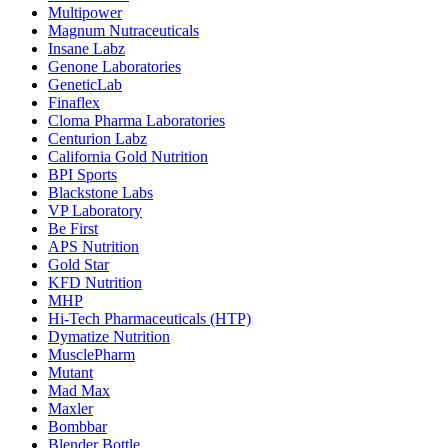
Multipower
Magnum Nutraceuticals
Insane Labz
Genone Laboratories
GeneticLab
Finaflex
Cloma Pharma Laboratories
Centurion Labz
California Gold Nutrition
BPI Sports
Blackstone Labs
VP Laboratory
Be First
APS Nutrition
Gold Star
KFD Nutrition
MHP
Hi-Tech Pharmaceuticals (HTP)
Dymatize Nutrition
MusclePharm
Mutant
Mad Max
Maxler
Bombbar
Blender Bottle