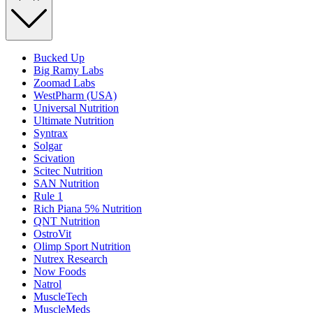
Bucked Up
Big Ramy Labs
Zoomad Labs
WestPharm (USA)
Universal Nutrition
Ultimate Nutrition
Syntrax
Solgar
Scivation
Scitec Nutrition
SAN Nutrition
Rule 1
Rich Piana 5% Nutrition
QNT Nutrition
OstroVit
Olimp Sport Nutrition
Nutrex Research
Now Foods
Natrol
MuscleTech
MuscleMeds