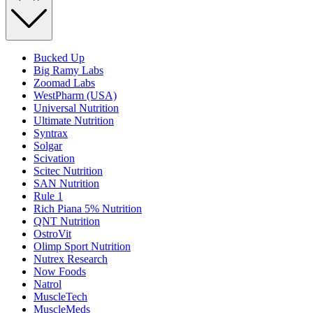
Bucked Up
Big Ramy Labs
Zoomad Labs
WestPharm (USA)
Universal Nutrition
Ultimate Nutrition
Syntrax
Solgar
Scivation
Scitec Nutrition
SAN Nutrition
Rule 1
Rich Piana 5% Nutrition
QNT Nutrition
OstroVit
Olimp Sport Nutrition
Nutrex Research
Now Foods
Natrol
MuscleTech
MuscleMeds