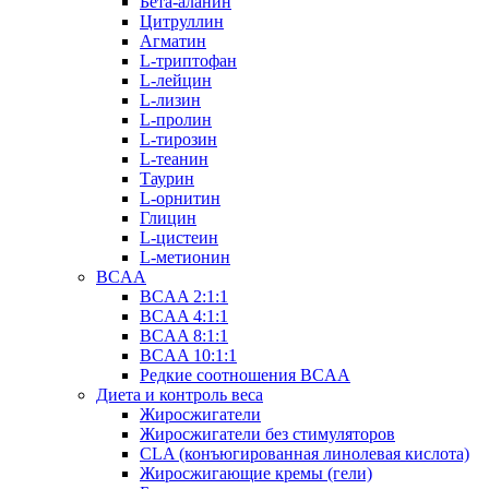
Бета-аланин
Цитруллин
Агматин
L-триптофан
L-лейцин
L-лизин
L-пролин
L-тирозин
L-теанин
Таурин
L-орнитин
Глицин
L-цистеин
L-метионин
BCAA
BCAA 2:1:1
BCAA 4:1:1
BCAA 8:1:1
BCAA 10:1:1
Редкие соотношения BCAA
Диета и контроль веса
Жиросжигатели
Жиросжигатели без стимуляторов
CLA (конъюгированная линолевая кислота)
Жиросжигающие кремы (гели)