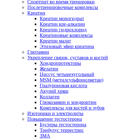
Спортпит во время тренировки
Послетренировочные комплексы
Креатин
Креатин моногидрат
Креатин кре-алкалин
Креатин гидрохлорид
Креатиновые комплексы
Креатин малат
Этиловый эфир креатина
Глютамин
Укрепление связок, суставов и костей
Хондропротекторы
Желатин
Циссус четырехугольный
MSM (метилсульфонилметан)
Гиалуроновая кислота
Акулий хрящ
Коллаген
Глюкозамин и хондроитин
Комплексы для костей и зубов
Изотоники и электролиты
Повышение тестостерона
Бустеры тестостерона
Трибулус террестрис
ЗМА