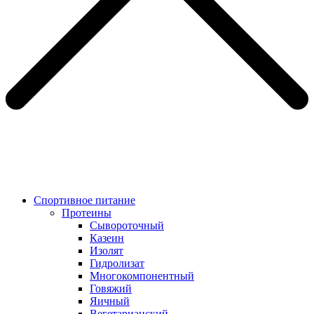
Спортивное питание
Протеины
Сывороточный
Казеин
Изолят
Гидролизат
Многокомпонентный
Говяжий
Яичный
Вегетарианский