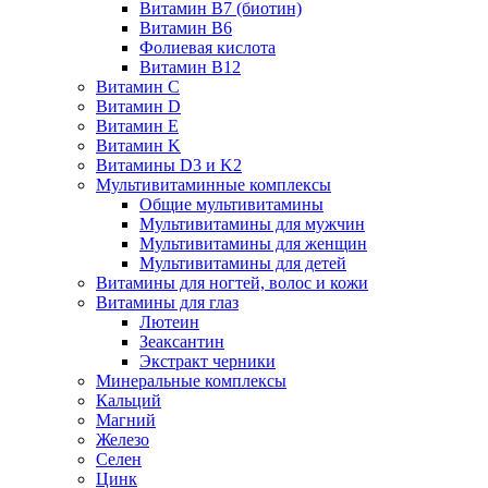
Витамин B7 (биотин)
Витамин B6
Фолиевая кислота
Витамин B12
Витамин C
Витамин D
Витамин E
Витамин K
Витамины D3 и K2
Мультивитаминные комплексы
Общие мультивитамины
Мультивитамины для мужчин
Мультивитамины для женщин
Мультивитамины для детей
Витамины для ногтей, волос и кожи
Витамины для глаз
Лютеин
Зеаксантин
Экстракт черники
Минеральные комплексы
Кальций
Магний
Железо
Селен
Цинк