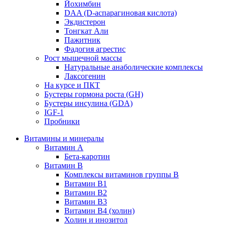
Йохимбин
DAA (D-аспарагиновая кислота)
Экдистерон
Тонгкат Али
Пажитник
Фадогия агрестис
Рост мышечной массы
Натуральные анаболические комплексы
Лаксогенин
На курсе и ПКТ
Бустеры гормона роста (GH)
Бустеры инсулина (GDA)
IGF-1
Пробники
Витамины и минералы
Витамин A
Бета-каротин
Витамин B
Комплексы витаминов группы B
Витамин B1
Витамин B2
Витамин B3
Витамин B4 (холин)
Холин и инозитол