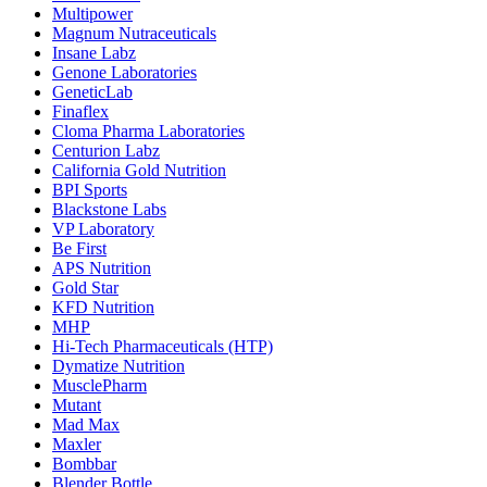
Multipower
Magnum Nutraceuticals
Insane Labz
Genone Laboratories
GeneticLab
Finaflex
Cloma Pharma Laboratories
Centurion Labz
California Gold Nutrition
BPI Sports
Blackstone Labs
VP Laboratory
Be First
APS Nutrition
Gold Star
KFD Nutrition
MHP
Hi-Tech Pharmaceuticals (HTP)
Dymatize Nutrition
MusclePharm
Mutant
Mad Max
Maxler
Bombbar
Blender Bottle