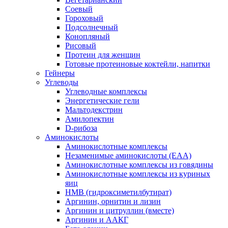
Соевый
Гороховый
Подсолнечный
Конопляный
Рисовый
Протеин для женщин
Готовые протеиновые коктейли, напитки
Гейнеры
Углеводы
Углеводные комплексы
Энергетические гели
Мальтодекстрин
Амилопектин
D-рибоза
Аминокислоты
Аминокислотные комплексы
Незаменимые аминокислоты (EAA)
Аминокислотные комплексы из говядины
Аминокислотные комплексы из куриных
яиц
HMB (гидроксиметилбутират)
Аргинин, орнитин и лизин
Аргинин и цитруллин (вместе)
Аргинин и ААКГ