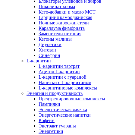
Блокаторы углеводов и жиров
Пиколинат хрома
Кето-добавки и масло МСТ
Гарциния камбоджийская
Ночные жиросжигатели
Караллума фимбриата
Заменители питания
Кетоны малины
Диуретики
Хитозан
Синефрин
L-карнитин
L-карнитин тартрат
Ацетил L-карнитин
L-карнитин с гуараной
Напитки c L-карнитином
L-карнитиновые комплексы
Энергия и продуктивность
Предтренировочные комплексы
Пампилки
Энергетическая жвачка
Энергетические напитки
Кофеин
Экстракт гуараны
Энергетики