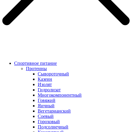
Спортивное питание
Протеины
Сывороточный
Казеин
Изолят
Гидролизат
Многокомпонентный
Говяжий
Яичный
Вегетарианский
Соевый
Гороховый
Подсолнечный