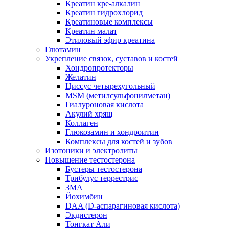
Креатин кре-алкалин
Креатин гидрохлорид
Креатиновые комплексы
Креатин малат
Этиловый эфир креатина
Глютамин
Укрепление связок, суставов и костей
Хондропротекторы
Желатин
Циссус четырехугольный
MSM (метилсульфонилметан)
Гиалуроновая кислота
Акулий хрящ
Коллаген
Глюкозамин и хондроитин
Комплексы для костей и зубов
Изотоники и электролиты
Повышение тестостерона
Бустеры тестостерона
Трибулус террестрис
ЗМА
Йохимбин
DAA (D-аспарагиновая кислота)
Экдистерон
Тонгкат Али