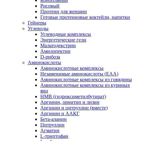
Конопляный
Рисовый
Протеин для женщин
Готовые протеиновые коктейли, напитки
Гейнеры
Углеводы
Углеводные комплексы
Энергетические гели
Мальтодекстрин
Амилопектин
D-рибоза
Аминокислоты
Аминокислотные комплексы
Незаменимые аминокислоты (EAA)
Аминокислотные комплексы из говядины
Аминокислотные комплексы из куриных
яиц
HMB (гидроксиметилбутират)
Аргинин, орнитин и лизин
Аргинин и цитруллин (вместе)
Аргинин и ААКГ
Бета-аланин
Цитруллин
Агматин
L-триптофан