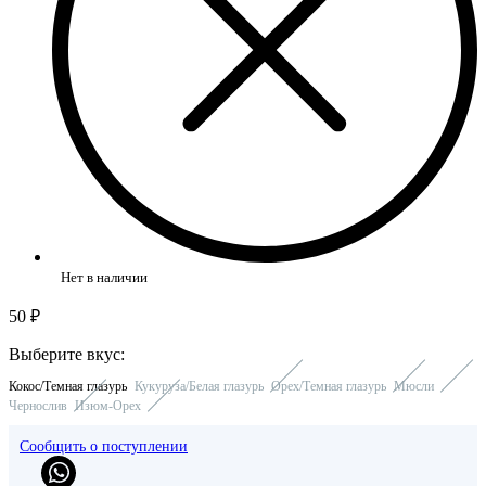
Нет в наличии
50 ₽
Выберите вкус:
Кокос/Темная глазурь
Кукуруза/Белая глазурь
Орех/Темная глазурь
Мюсли
Чернослив
Изюм-Орех
Сообщить о поступлении