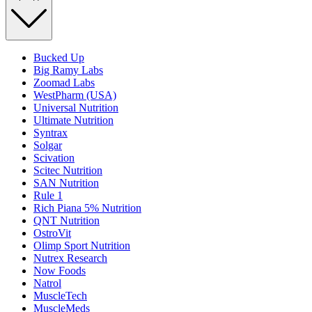
Bucked Up
Big Ramy Labs
Zoomad Labs
WestPharm (USA)
Universal Nutrition
Ultimate Nutrition
Syntrax
Solgar
Scivation
Scitec Nutrition
SAN Nutrition
Rule 1
Rich Piana 5% Nutrition
QNT Nutrition
OstroVit
Olimp Sport Nutrition
Nutrex Research
Now Foods
Natrol
MuscleTech
MuscleMeds