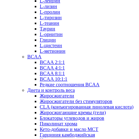
L-лейцин
L-лизин
L-пролин
L-тирозин
L-теанин
Таурин
L-орнитин
Глицин
L-цистеин
L-метионин
BCAA
BCAA 2:1:1
BCAA 4:1:1
BCAA 8:1:1
BCAA 10:1:1
Редкие соотношения BCAA
Диета и контроль веса
Жиросжигатели
Жиросжигатели без стимуляторов
CLA (конъюгированная линолевая кислота)
Жиросжигающие кремы (гели)
Блокаторы углеводов и жиров
Пиколинат хрома
Кето-добавки и масло МСТ
Гарциния камбоджийская