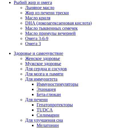
Рыбий жир и омега
Льняное масло
Жир из печени трески
Масло криля
DHA (докозагексаеновая кислота)
Масло тыквенных семечек
Масло примулы вечерней
Омега 3-6-9
Омега 3
Здоровье и самочувствие
Женское здоровье
Мужское здоровье
Для сердца и сосудов
Для мозга и памяти
Для иммунитета
Иммуностимуляторы
Эхинацея
Бета-глюкан
Для печени
Гепатопротекторы
TUDCA
Силимарин
Для улучшения сна
Мелатонин