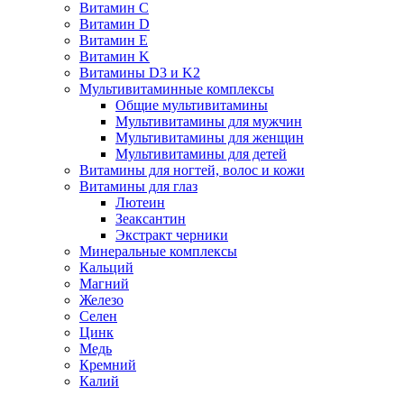
Витамин C
Витамин D
Витамин E
Витамин K
Витамины D3 и K2
Мультивитаминные комплексы
Общие мультивитамины
Мультивитамины для мужчин
Мультивитамины для женщин
Мультивитамины для детей
Витамины для ногтей, волос и кожи
Витамины для глаз
Лютеин
Зеаксантин
Экстракт черники
Минеральные комплексы
Кальций
Магний
Железо
Селен
Цинк
Медь
Кремний
Калий