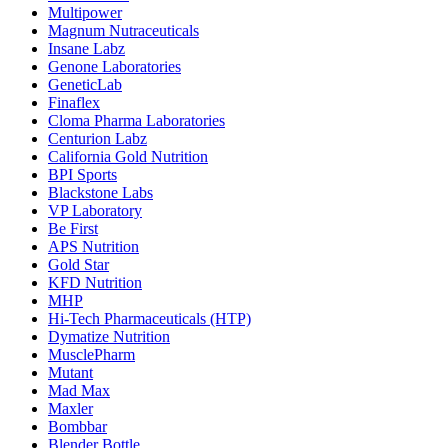
Multipower
Magnum Nutraceuticals
Insane Labz
Genone Laboratories
GeneticLab
Finaflex
Cloma Pharma Laboratories
Centurion Labz
California Gold Nutrition
BPI Sports
Blackstone Labs
VP Laboratory
Be First
APS Nutrition
Gold Star
KFD Nutrition
MHP
Hi-Tech Pharmaceuticals (HTP)
Dymatize Nutrition
MusclePharm
Mutant
Mad Max
Maxler
Bombbar
Blender Bottle