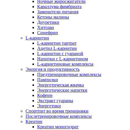
Ночные жиросжигатели
Караллума фимбриата
Заменители питания
Кетоны малины
Диуретики
Хитозан
Синефрин
L-карнитин
L-карнитин тартрат
Ацетил L-карнитин
L-карнитин с гуараной
Напитки c L-карнитином
L-карнитиновые комплексы
Энергия и продуктивность
Предтренировочные комплексы
Пампилки
Энергетическая жвачка
Энергетические напитки
Кофеин
Экстракт гуараны
Энергетики
Спортпит во время тренировки
Послетренировочные комплексы
Креатин
Креатин моногидрат