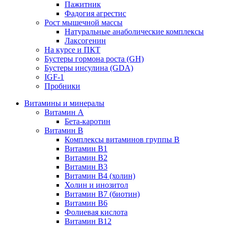
Пажитник
Фадогия агрестис
Рост мышечной массы
Натуральные анаболические комплексы
Лаксогенин
На курсе и ПКТ
Бустеры гормона роста (GH)
Бустеры инсулина (GDA)
IGF-1
Пробники
Витамины и минералы
Витамин A
Бета-каротин
Витамин B
Комплексы витаминов группы B
Витамин B1
Витамин B2
Витамин B3
Витамин B4 (холин)
Холин и инозитол
Витамин B7 (биотин)
Витамин B6
Фолиевая кислота
Витамин B12