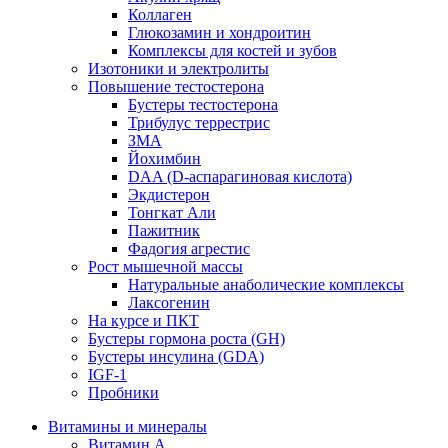
Коллаген
Глюкозамин и хондроитин
Комплексы для костей и зубов
Изотоники и электролиты
Повышение тестостерона
Бустеры тестостерона
Трибулус террестрис
ЗМА
Йохимбин
DAA (D-аспарагиновая кислота)
Экдистерон
Тонгкат Али
Пажитник
Фадогия агрестис
Рост мышечной массы
Натуральные анаболические комплексы
Лаксогенин
На курсе и ПКТ
Бустеры гормона роста (GH)
Бустеры инсулина (GDA)
IGF-1
Пробники
Витамины и минералы
Витамин A