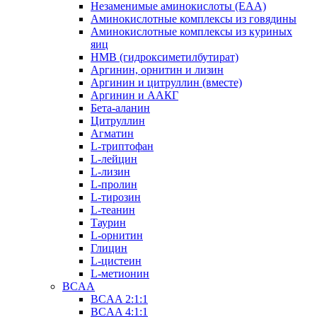
Незаменимые аминокислоты (EAA)
Аминокислотные комплексы из говядины
Аминокислотные комплексы из куриных
яиц
HMB (гидроксиметилбутират)
Аргинин, орнитин и лизин
Аргинин и цитруллин (вместе)
Аргинин и ААКГ
Бета-аланин
Цитруллин
Агматин
L-триптофан
L-лейцин
L-лизин
L-пролин
L-тирозин
L-теанин
Таурин
L-орнитин
Глицин
L-цистеин
L-метионин
BCAA
BCAA 2:1:1
BCAA 4:1:1