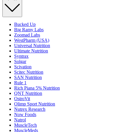
Bucked Up
Big Ramy Labs
Zoomad Labs
WestPharm (USA)
Universal Nutrition
Ultimate Nutrition
Syntrax
Solgar
Scivation
Scitec Nutrition
SAN Nutrition
Rule 1
Rich Piana 5% Nutrition
QNT Nutrition
OstroVit
Olimp Sport Nutrition
Nutrex Research
Now Foods
Natrol
MuscleTech
MuscleMeds