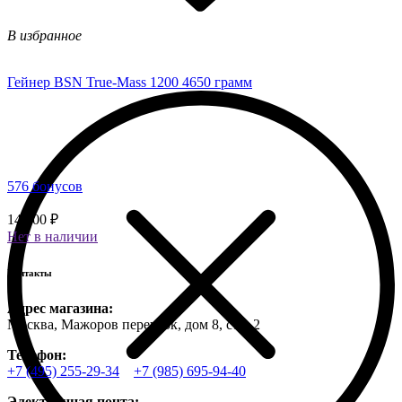
В избранное
Гейнер BSN True-Mass 1200 4650 грамм
576 бонусов
14 400 ₽
Нет в наличии
Контакты
Адрес магазина:
Москва, Мажоров переулок, дом 8, стр. 2
Телефон:
+7 (495) 255-29-34
+7 (985) 695-94-40
Электронная почта: