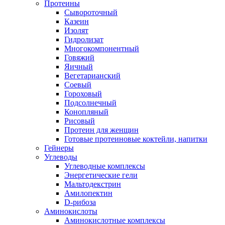
Протеины
Сывороточный
Казеин
Изолят
Гидролизат
Многокомпонентный
Говяжий
Яичный
Вегетарианский
Соевый
Гороховый
Подсолнечный
Конопляный
Рисовый
Протеин для женщин
Готовые протеиновые коктейли, напитки
Гейнеры
Углеводы
Углеводные комплексы
Энергетические гели
Мальтодекстрин
Амилопектин
D-рибоза
Аминокислоты
Аминокислотные комплексы