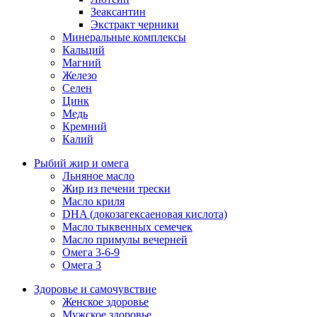
Зеаксантин
Экстракт черники
Минеральные комплексы
Кальций
Магний
Железо
Селен
Цинк
Медь
Кремний
Калий
Рыбий жир и омега
Льняное масло
Жир из печени трески
Масло криля
DHA (докозагексаеновая кислота)
Масло тыквенных семечек
Масло примулы вечерней
Омега 3-6-9
Омега 3
Здоровье и самочувствие
Женское здоровье
Мужское здоровье