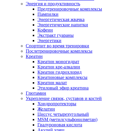
Энергия и продуктивность
Предтренировочные комплексы
Пампилки
Энергетическая жвачка
Энергетические напитки
Кофеин
Экстракт гуараны
Энергетики
Спортпит во время тренировки
Послетренировочные комплексы
Креатин
Креатин моногидрат
Креатин кре-алкалин
Креатин гидрохлорид
Креатиновые комплексы
Креатин малат
Этиловый эфир креатина
Глютамин
Укрепление связок, суставов и костей
Хондропротекторы
Желатин
Циссус четырехугольный
MSM (метилсульфонилметан)
Гиалуроновая кислота
Акулий хрящ