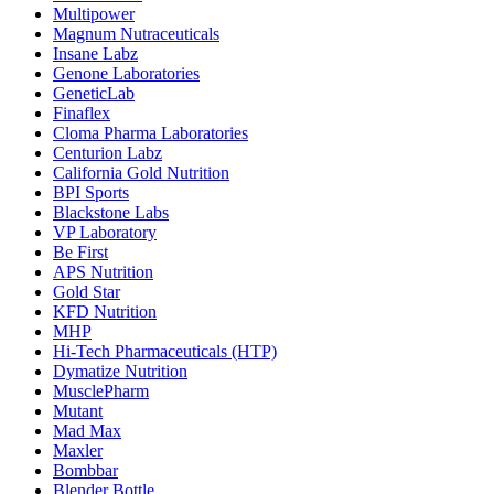
Multipower
Magnum Nutraceuticals
Insane Labz
Genone Laboratories
GeneticLab
Finaflex
Cloma Pharma Laboratories
Centurion Labz
California Gold Nutrition
BPI Sports
Blackstone Labs
VP Laboratory
Be First
APS Nutrition
Gold Star
KFD Nutrition
MHP
Hi-Tech Pharmaceuticals (HTP)
Dymatize Nutrition
MusclePharm
Mutant
Mad Max
Maxler
Bombbar
Blender Bottle