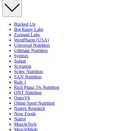
Bucked Up
Big Ramy Labs
Zoomad Labs
WestPharm (USA)
Universal Nutrition
Ultimate Nutrition
Syntrax
Solgar
Scivation
Scitec Nutrition
SAN Nutrition
Rule 1
Rich Piana 5% Nutrition
QNT Nutrition
OstroVit
Olimp Sport Nutrition
Nutrex Research
Now Foods
Natrol
MuscleTech
MuscleMeds