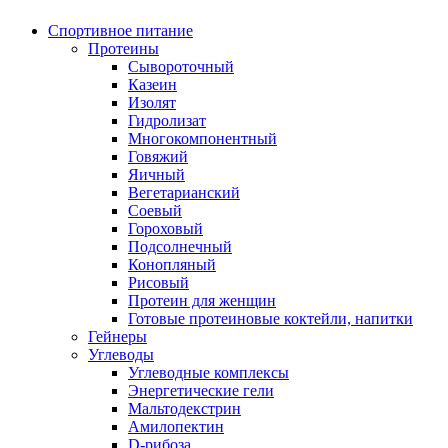
Спортивное питание
Протеины
Сывороточный
Казеин
Изолят
Гидролизат
Многокомпонентный
Говяжий
Яичный
Вегетарианский
Соевый
Гороховый
Подсолнечный
Конопляный
Рисовый
Протеин для женщин
Готовые протеиновые коктейли, напитки
Гейнеры
Углеводы
Углеводные комплексы
Энергетические гели
Мальтодекстрин
Амилопектин
D-рибоза