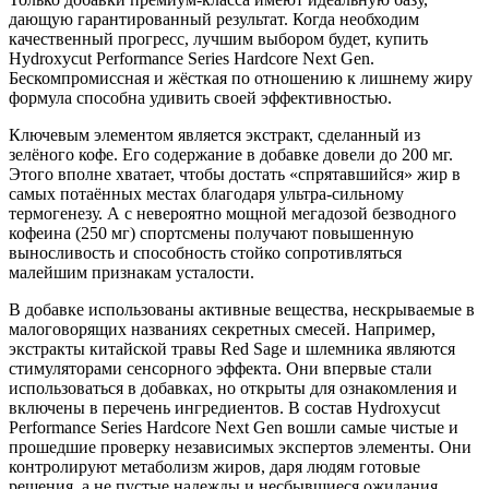
дающую гарантированный результат. Когда необходим
качественный прогресс, лучшим выбором будет, купить
Hydroxycut Performance Series Hardcore Next Gen.
Бескомпромиссная и жёсткая по отношению к лишнему жиру
формула способна удивить своей эффективностью.
Ключевым элементом является экстракт, сделанный из
зелёного кофе. Его содержание в добавке довели до 200 мг.
Этого вполне хватает, чтобы достать «спрятавшийся» жир в
самых потаённых местах благодаря ультра-сильному
термогенезу. А с невероятно мощной мегадозой безводного
кофеина (250 мг) спортсмены получают повышенную
выносливость и способность стойко сопротивляться
малейшим признакам усталости.
В добавке использованы активные вещества, нескрываемые в
малоговорящих названиях секретных смесей. Например,
экстракты китайской травы Red Sage и шлемника являются
стимуляторами сенсорного эффекта. Они впервые стали
использоваться в добавках, но открыты для ознакомления и
включены в перечень ингредиентов. В состав Hydroxycut
Performance Series Hardcore Next Gen вошли самые чистые и
прошедшие проверку независимых экспертов элементы. Они
контролируют метаболизм жиров, даря людям готовые
решения, а не пустые надежды и несбывшиеся ожидания.