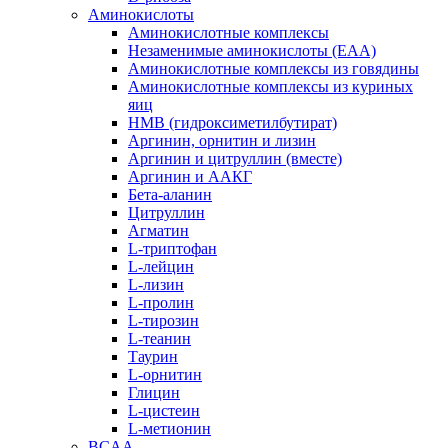
Аминокислоты
Аминокислотные комплексы
Незаменимые аминокислоты (EAA)
Аминокислотные комплексы из говядины
Аминокислотные комплексы из куриных
яиц
HMB (гидроксиметилбутират)
Аргинин, орнитин и лизин
Аргинин и цитруллин (вместе)
Аргинин и ААКГ
Бета-аланин
Цитруллин
Агматин
L-триптофан
L-лейцин
L-лизин
L-пролин
L-тирозин
L-теанин
Таурин
L-орнитин
Глицин
L-цистеин
L-метионин
BCAA