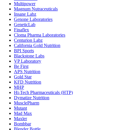
Multipower
Magnum Nutraceuticals
Insane Labz
Genone Laboratories
GeneticLab
Finaflex
Cloma Pharma Laboratories
Centurion Labz
California Gold Nutrition
BPI Sports
Blackstone Labs
VP Laboratory
Be First
APS Nutrition
Gold Star
KFD Nutrition
MHP
Hi-Tech Pharmaceuticals (HTP)
Dymatize Nutrition
MusclePharm
Mutant
Mad Max
Maxler
Bombbar
Blender Bottle