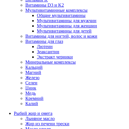
Витамины D3 и K2
Мультивитаминные комплексы
Общие мультивитамины
Мультивитамины для мужчин
Мультивитамины для женщин
Мультивитамины для детей
Витамины для ногтей, волос и кожи
Витамины для глаз
Лютеин
Зеаксантин
Экстракт черники
Минеральные комплексы
Кальций
Магний
Железо
Селен
Цинк
Медь
Кремний
Калий
Рыбий жир и омега
Льняное масло
Жир из печени трески
Масло криля