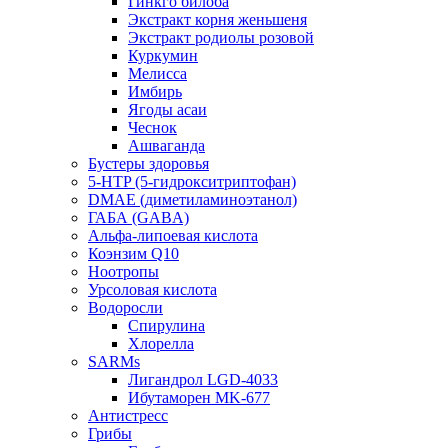
Гинкго билоба
Экстракт корня женьшеня
Экстракт родиолы розовой
Куркумин
Мелисса
Имбирь
Ягоды асаи
Чеснок
Ашваганда
Бустеры здоровья
5-HTP (5-гидрокситриптофан)
DMAE (диметиламиноэтанол)
ГАБА (GABA)
Альфа-липоевая кислота
Коэнзим Q10
Ноотропы
Урсоловая кислота
Водоросли
Спирулина
Хлорелла
SARMs
Лигандрол LGD-4033
Ибутаморен MK-677
Антистресс
Грибы