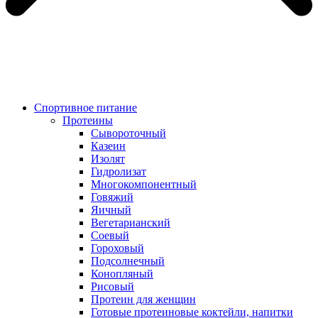
Спортивное питание
Протеины
Сывороточный
Казеин
Изолят
Гидролизат
Многокомпонентный
Говяжий
Яичный
Вегетарианский
Соевый
Гороховый
Подсолнечный
Конопляный
Рисовый
Протеин для женщин
Готовые протеиновые коктейли, напитки