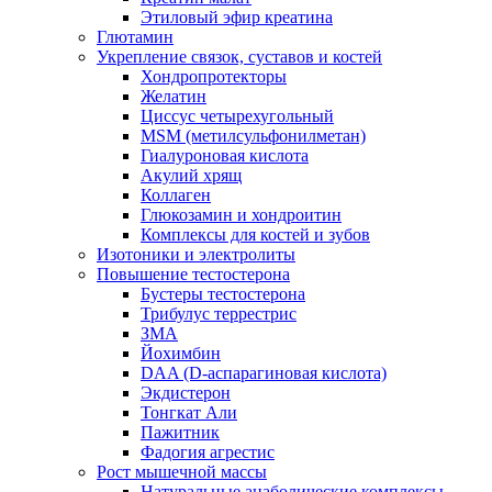
Этиловый эфир креатина
Глютамин
Укрепление связок, суставов и костей
Хондропротекторы
Желатин
Циссус четырехугольный
MSM (метилсульфонилметан)
Гиалуроновая кислота
Акулий хрящ
Коллаген
Глюкозамин и хондроитин
Комплексы для костей и зубов
Изотоники и электролиты
Повышение тестостерона
Бустеры тестостерона
Трибулус террестрис
ЗМА
Йохимбин
DAA (D-аспарагиновая кислота)
Экдистерон
Тонгкат Али
Пажитник
Фадогия агрестис
Рост мышечной массы
Натуральные анаболические комплексы