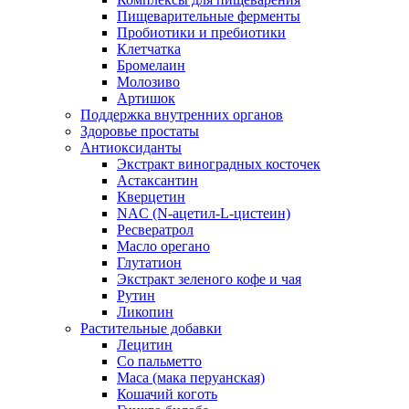
Пищеварительные ферменты
Пробиотики и пребиотики
Клетчатка
Бромелаин
Молозиво
Артишок
Поддержка внутренних органов
Здоровье простаты
Антиоксиданты
Экстракт виноградных косточек
Астаксантин
Кверцетин
NAC (N-ацетил-L-цистеин)
Ресвератрол
Масло орегано
Глутатион
Экстракт зеленого кофе и чая
Рутин
Ликопин
Растительные добавки
Лецитин
Со пальметто
Maca (мака перуанская)
Кошачий коготь