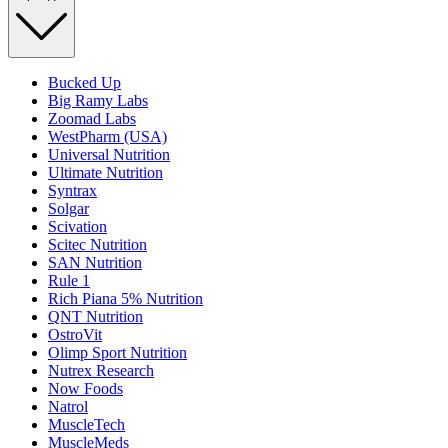
Bucked Up
Big Ramy Labs
Zoomad Labs
WestPharm (USA)
Universal Nutrition
Ultimate Nutrition
Syntrax
Solgar
Scivation
Scitec Nutrition
SAN Nutrition
Rule 1
Rich Piana 5% Nutrition
QNT Nutrition
OstroVit
Olimp Sport Nutrition
Nutrex Research
Now Foods
Natrol
MuscleTech
MuscleMeds