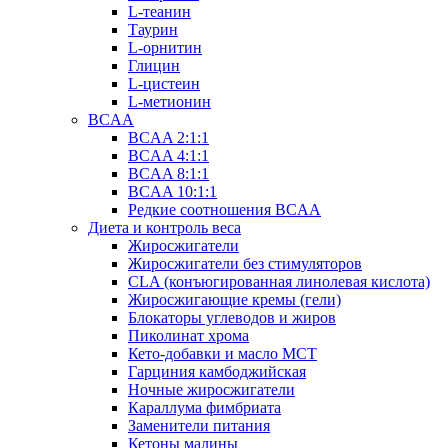
L-теанин
Таурин
L-орнитин
Глицин
L-цистеин
L-метионин
BCAA
BCAA 2:1:1
BCAA 4:1:1
BCAA 8:1:1
BCAA 10:1:1
Редкие соотношения BCAA
Диета и контроль веса
Жиросжигатели
Жиросжигатели без стимуляторов
CLA (конъюгированная линолевая кислота)
Жиросжигающие кремы (гели)
Блокаторы углеводов и жиров
Пиколинат хрома
Кето-добавки и масло МСТ
Гарциния камбоджийская
Ночные жиросжигатели
Караллума фимбриата
Заменители питания
Кетоны малины