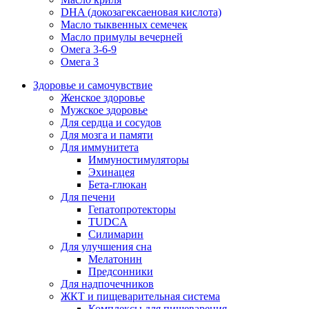
DHA (докозагексаеновая кислота)
Масло тыквенных семечек
Масло примулы вечерней
Омега 3-6-9
Омега 3
Здоровье и самочувствие
Женское здоровье
Мужское здоровье
Для сердца и сосудов
Для мозга и памяти
Для иммунитета
Иммуностимуляторы
Эхинацея
Бета-глюкан
Для печени
Гепатопротекторы
TUDCA
Силимарин
Для улучшения сна
Мелатонин
Предсонники
Для надпочечников
ЖКТ и пищеварительная система
Комплексы для пищеварения