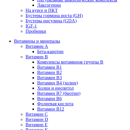
Лаксогенин
На курсе и ПКТ
Бустеры гормона роста (GH)
Бустеры инсулина (GDA)
IGF-1
Пробники
Витамины и минералы
Витамин A
Бета-каротин
Витамин B
Комплексы витаминов группы B
Витамин B1
Витамин B2
Витамин B3
Витамин B4 (холин)
Холин и инозитол
Витамин B7 (биотин)
Витамин B6
Фолиевая кислота
Витамин B12
Витамин C
Витамин D
Витамин E
Витамин K