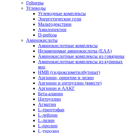
Гейнеры
Углеводы
Углеводные комплексы
Энергетические гели
Мальтодекстрин
Амилопектин
D-рибоза
Аминокислоты
Аминокислотные комплексы
Незаменимые аминокислоты (EAA)
Аминокислотные комплексы из говядины
Аминокислотные комплексы из куриных
яиц
HMB (гидроксиметилбутират)
Аргинин, орнитин и лизин
Аргинин и цитруллин (вместе)
Аргинин и ААКГ
Бета-аланин
Цитруллин
Агматин
L-триптофан
L-лейцин
L-лизин
L-пролин
L-тирозин