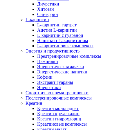
Диуретики
Хитозан
Синефрин
L-карнитин
L-карнитин тартрат
Ацетил L-карнитин
L-карнитин с гуараной
Напитки c L-карнитином
L-карнитиновые комплексы
Энергия и продуктивность
Предтренировочные комплексы
Пампилки
Энергетическая жвачка
Энергетические напитки
Кофеин
Экстракт гуараны
Энергетики
Спортпит во время тренировки
Послетренировочные комплексы
Креатин
Креатин моногидрат
Креатин кре-алкалин
Креатин гидрохлорид
Креатиновые комплексы
Креатин малат