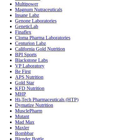
Multipower
Magnum Nutraceuticals
Insane Labz
Genone Laboratories
GeneticLab
Finaflex
Cloma Pharma Laboratories
Centurion Labz
California Gold Nutrition
BPI Sports
Blackstone Labs
VP Laboratory
Be First
APS Nutrition
Gold Star
KFD Nutrition
MHP
Hi-Tech Pharmaceuticals (HTP)
Dymatize Nutrition
MusclePharm
Mutant
Mad Max
Maxler
Bombbar
Blender Bottle