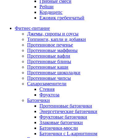
Грибные смеси
Рейши
Кордицепс
Ежовик гребенчатый
Фитнес-питание
Джемы, сиропы и соусы
Топпинги, капли и добавки
Протеиновое печенье
Протеиновые маффины
Протеиновые вафли
Протеиновые блины
Протеиновые каши
Протеиновые шоколадки
Протеиновые чипсы
Сахарозаменители
Стевия
Фруктоза
Батончики
Протеиновые батончики
Энергетические батончики
Фруктовые батончики
Злаковые батончики
Батончики-мюсли
Батончики с L-карнитином