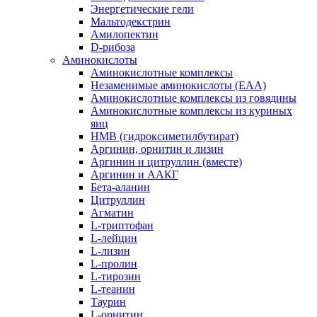
Энергетические гели
Мальтодекстрин
Амилопектин
D-рибоза
Аминокислоты
Аминокислотные комплексы
Незаменимые аминокислоты (EAA)
Аминокислотные комплексы из говядины
Аминокислотные комплексы из куриных
яиц
HMB (гидроксиметилбутират)
Аргинин, орнитин и лизин
Аргинин и цитруллин (вместе)
Аргинин и ААКГ
Бета-аланин
Цитруллин
Агматин
L-триптофан
L-лейцин
L-лизин
L-пролин
L-тирозин
L-теанин
Таурин
L-орнитин