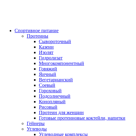
Спортивное питание
Протеины
Сывороточный
Казеин
Изолят
Гидролизат
Многокомпонентный
Говяжий
Яичный
Вегетарианский
Соевый
Гороховый
Подсолнечный
Конопляный
Рисовый
Протеин для женщин
Готовые протеиновые коктейли, напитки
Гейнеры
Углеводы
Углеводные комплексы