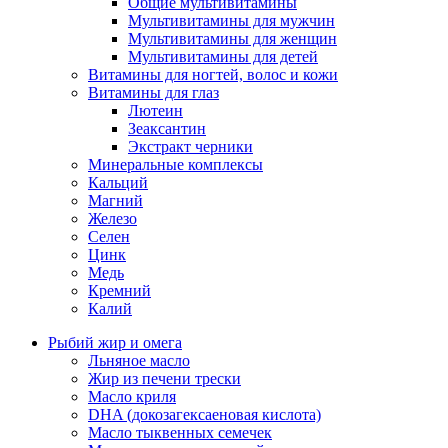
Общие мультивитамины
Мультивитамины для мужчин
Мультивитамины для женщин
Мультивитамины для детей
Витамины для ногтей, волос и кожи
Витамины для глаз
Лютеин
Зеаксантин
Экстракт черники
Минеральные комплексы
Кальций
Магний
Железо
Селен
Цинк
Медь
Кремний
Калий
Рыбий жир и омега
Льняное масло
Жир из печени трески
Масло криля
DHA (докозагексаеновая кислота)
Масло тыквенных семечек