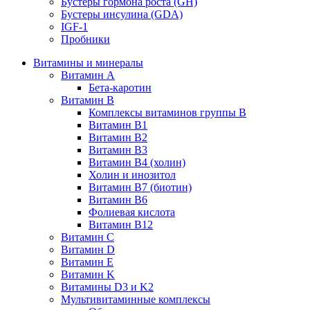
Бустеры гормона роста (GH)
Бустеры инсулина (GDA)
IGF-1
Пробники
Витамины и минералы
Витамин A
Бета-каротин
Витамин B
Комплексы витаминов группы B
Витамин B1
Витамин B2
Витамин B3
Витамин B4 (холин)
Холин и инозитол
Витамин B7 (биотин)
Витамин B6
Фолиевая кислота
Витамин B12
Витамин C
Витамин D
Витамин E
Витамин K
Витамины D3 и K2
Мультивитаминные комплексы