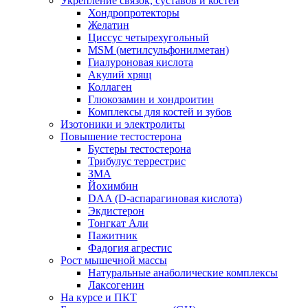
Укрепление связок, суставов и костей
Хондропротекторы
Желатин
Циссус четырехугольный
MSM (метилсульфонилметан)
Гиалуроновая кислота
Акулий хрящ
Коллаген
Глюкозамин и хондроитин
Комплексы для костей и зубов
Изотоники и электролиты
Повышение тестостерона
Бустеры тестостерона
Трибулус террестрис
ЗМА
Йохимбин
DAA (D-аспарагиновая кислота)
Экдистерон
Тонгкат Али
Пажитник
Фадогия агрестис
Рост мышечной массы
Натуральные анаболические комплексы
Лаксогенин
На курсе и ПКТ