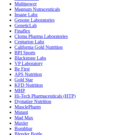
Multipower
Magnum Nutraceuticals
Insane Labz
Genone Laboratories
GeneticLab
Finaflex
Cloma Pharma Laboratories
Centurion Labz
California Gold Nutrition
BPI Sports
Blackstone Labs
VP Laboratory
Be First
APS Nutrition
Gold Star
KFD Nutrition
MHP
Hi-Tech Pharmaceuticals (HTP)
Dymatize Nutrition
MusclePharm
Mutant
Mad Max
Maxler
Bombbar
Blender Bottle