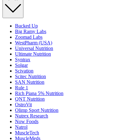
Bucked Up
Big Ramy Labs
Zoomad Labs
WestPharm (USA)
Universal Nutrition
Ultimate Nutrition
Syntrax
Solgar
Scivation
Scitec Nutrition
SAN Nutrition
Rule 1
Rich Piana 5% Nutrition
QNT Nutrition
OstroVit
Olimp Sport Nutrition
Nutrex Research
Now Foods
Natrol
MuscleTech
MuscleMeds