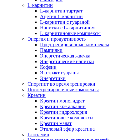
L-карнитин
L-карнитин тартрат
Ацетил L-карнитин
L-карнитин с гуараной
Напитки c L-карнитином
L-карнитиновые комплексы
Энергия и продуктивность
Предтренировочные комплексы
Пампилки
Энергетическая жвачка
Энергетические напитки
Кофеин
Экстракт гуараны
Энергетики
Спортпит во время тренировки
Послетренировочные комплексы
Креатин
Креатин моногидрат
Креатин кре-алкалин
Креатин гидрохлорид
Креатиновые комплексы
Креатин малат
Этиловый эфир креатина
Глютамин