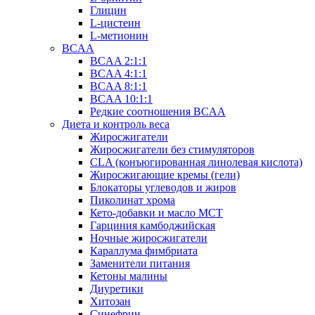
Глицин
L-цистеин
L-метионин
BCAA
BCAA 2:1:1
BCAA 4:1:1
BCAA 8:1:1
BCAA 10:1:1
Редкие соотношения BCAA
Диета и контроль веса
Жиросжигатели
Жиросжигатели без стимуляторов
CLA (конъюгированная линолевая кислота)
Жиросжигающие кремы (гели)
Блокаторы углеводов и жиров
Пиколинат хрома
Кето-добавки и масло МСТ
Гарциния камбоджийская
Ночные жиросжигатели
Караллума фимбриата
Заменители питания
Кетоны малины
Диуретики
Хитозан
Синефрин