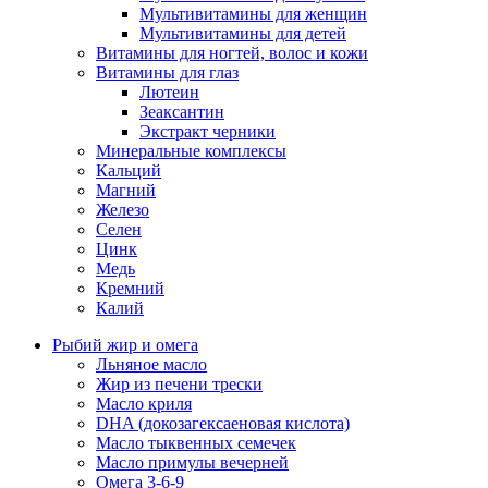
Мультивитамины для женщин
Мультивитамины для детей
Витамины для ногтей, волос и кожи
Витамины для глаз
Лютеин
Зеаксантин
Экстракт черники
Минеральные комплексы
Кальций
Магний
Железо
Селен
Цинк
Медь
Кремний
Калий
Рыбий жир и омега
Льняное масло
Жир из печени трески
Масло криля
DHA (докозагексаеновая кислота)
Масло тыквенных семечек
Масло примулы вечерней
Омега 3-6-9