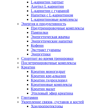
L-карнитин тартрат
Ацетил L-карнитин
L-карнитин с гуараной
Напитки c L-карнитином
L-карнитиновые комплексы
Энергия и продуктивность
Предтренировочные комплексы
Пампилки
Энергетическая жвачка
Энергетические напитки
Кофеин
Экстракт гуараны
Энергетики
Спортпит во время тренировки
Послетренировочные комплексы
Креатин
Креатин моногидрат
Креатин кре-алкалин
Креатин гидрохлорид
Креатиновые комплексы
Креатин малат
Этиловый эфир креатина
Глютамин
Укрепление связок, суставов и костей
Хондропротекторы