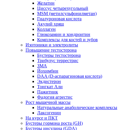
Желатин
Циссус четырехугольный
MSM (метилсульфонилметан)
Гиалуроновая кислота
Акулий хрящ
Коллаген
Глюкозамин и хондроитин
Комплексы для костей и зубов
Изотоники и электролиты
Повышение тестостерона
Бустеры тестостерона
Трибулус террестрис
ЗМА
Йохимбин
DAA (D-аспарагиновая кислота)
Экдистерон
Тонгкат Али
Пажитник
Фадогия агрестис
Рост мышечной массы
Натуральные анаболические комплексы
Лаксогенин
На курсе и ПКТ
Бустеры гормона роста (GH)
Бустеры инсулина (GDA)