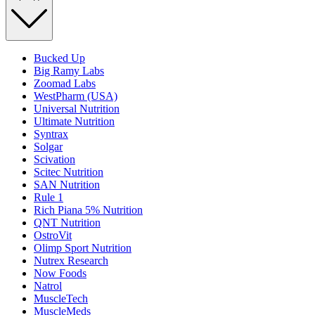
Bucked Up
Big Ramy Labs
Zoomad Labs
WestPharm (USA)
Universal Nutrition
Ultimate Nutrition
Syntrax
Solgar
Scivation
Scitec Nutrition
SAN Nutrition
Rule 1
Rich Piana 5% Nutrition
QNT Nutrition
OstroVit
Olimp Sport Nutrition
Nutrex Research
Now Foods
Natrol
MuscleTech
MuscleMeds