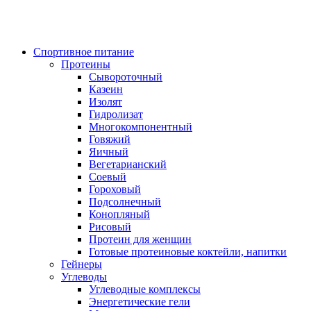
Спортивное питание
Протеины
Сывороточный
Казеин
Изолят
Гидролизат
Многокомпонентный
Говяжий
Яичный
Вегетарианский
Соевый
Гороховый
Подсолнечный
Конопляный
Рисовый
Протеин для женщин
Готовые протеиновые коктейли, напитки
Гейнеры
Углеводы
Углеводные комплексы
Энергетические гели