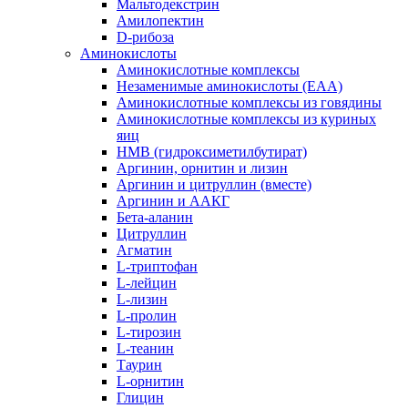
Мальтодекстрин
Амилопектин
D-рибоза
Аминокислоты
Аминокислотные комплексы
Незаменимые аминокислоты (EAA)
Аминокислотные комплексы из говядины
Аминокислотные комплексы из куриных
яиц
HMB (гидроксиметилбутират)
Аргинин, орнитин и лизин
Аргинин и цитруллин (вместе)
Аргинин и ААКГ
Бета-аланин
Цитруллин
Агматин
L-триптофан
L-лейцин
L-лизин
L-пролин
L-тирозин
L-теанин
Таурин
L-орнитин
Глицин