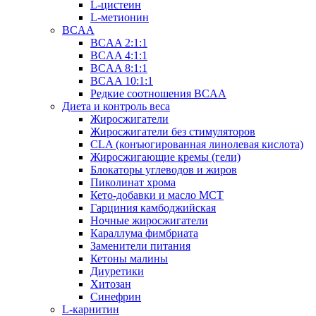
L-цистеин
L-метионин
BCAA
BCAA 2:1:1
BCAA 4:1:1
BCAA 8:1:1
BCAA 10:1:1
Редкие соотношения BCAA
Диета и контроль веса
Жиросжигатели
Жиросжигатели без стимуляторов
CLA (конъюгированная линолевая кислота)
Жиросжигающие кремы (гели)
Блокаторы углеводов и жиров
Пиколинат хрома
Кето-добавки и масло МСТ
Гарциния камбоджийская
Ночные жиросжигатели
Караллума фимбриата
Заменители питания
Кетоны малины
Диуретики
Хитозан
Синефрин
L-карнитин