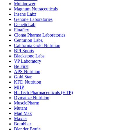
Multipower
Magnum Nutraceuticals
Insane Labz
Genone Laboratories
GeneticLab
Finaflex
Cloma Pharma Laboratories
Centurion Labz
California Gold Nutrition
BPI Sports
Blackstone Labs
VP Laboratory
Be First
APS Nutrition
Gold Star
KFD Nutrition
MHP
Hi-Tech Pharmaceuticals (HTP)
Dymatize Nutrition
MusclePharm
Mutant
Mad Max
Maxler
Bombbar
Blender Bottle