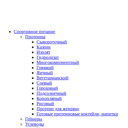
Спортивное питание
Протеины
Сывороточный
Казеин
Изолят
Гидролизат
Многокомпонентный
Говяжий
Яичный
Вегетарианский
Соевый
Гороховый
Подсолнечный
Конопляный
Рисовый
Протеин для женщин
Готовые протеиновые коктейли, напитки
Гейнеры
Углеводы