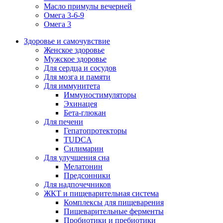
Масло примулы вечерней
Омега 3-6-9
Омега 3
Здоровье и самочувствие
Женское здоровье
Мужское здоровье
Для сердца и сосудов
Для мозга и памяти
Для иммунитета
Иммуностимуляторы
Эхинацея
Бета-глюкан
Для печени
Гепатопротекторы
TUDCA
Силимарин
Для улучшения сна
Мелатонин
Предсонники
Для надпочечников
ЖКТ и пищеварительная система
Комплексы для пищеварения
Пищеварительные ферменты
Пробиотики и пребиотики