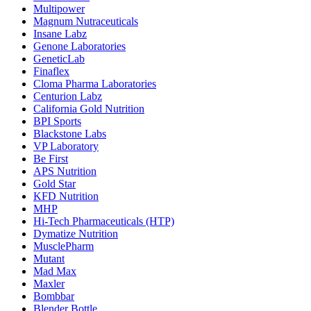
Multipower
Magnum Nutraceuticals
Insane Labz
Genone Laboratories
GeneticLab
Finaflex
Cloma Pharma Laboratories
Centurion Labz
California Gold Nutrition
BPI Sports
Blackstone Labs
VP Laboratory
Be First
APS Nutrition
Gold Star
KFD Nutrition
MHP
Hi-Tech Pharmaceuticals (HTP)
Dymatize Nutrition
MusclePharm
Mutant
Mad Max
Maxler
Bombbar
Blender Bottle