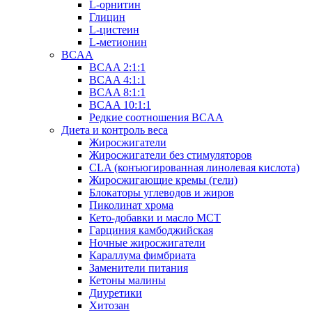
L-орнитин
Глицин
L-цистеин
L-метионин
BCAA
BCAA 2:1:1
BCAA 4:1:1
BCAA 8:1:1
BCAA 10:1:1
Редкие соотношения BCAA
Диета и контроль веса
Жиросжигатели
Жиросжигатели без стимуляторов
CLA (конъюгированная линолевая кислота)
Жиросжигающие кремы (гели)
Блокаторы углеводов и жиров
Пиколинат хрома
Кето-добавки и масло МСТ
Гарциния камбоджийская
Ночные жиросжигатели
Караллума фимбриата
Заменители питания
Кетоны малины
Диуретики
Хитозан