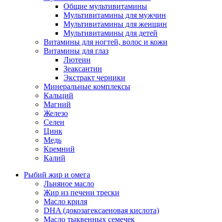
Общие мультивитамины
Мультивитамины для мужчин
Мультивитамины для женщин
Мультивитамины для детей
Витамины для ногтей, волос и кожи
Витамины для глаз
Лютеин
Зеаксантин
Экстракт черники
Минеральные комплексы
Кальций
Магний
Железо
Селен
Цинк
Медь
Кремний
Калий
Рыбий жир и омега
Льняное масло
Жир из печени трески
Масло криля
DHA (докозагексаеновая кислота)
Масло тыквенных семечек