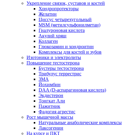
Укрепление связок, суставов и костей
Хондропротекторы
Желатин
Циссус четырехугольный
MSM (метилсульфонилметан)
Гиалуроновая кислота
Акулий хрящ
Коллаген
Глюкозамин и хондроитин
Комплексы для костей и зубов
Изотоники и электролиты
Повышение тестостерона
Бустеры тестостерона
Трибулус террестрис
ЗМА
Йохимбин
DAA (D-аспарагиновая кислота)
Экдистерон
Тонгкат Али
Пажитник
Фадогия агрестис
Рост мышечной массы
Натуральные анаболические комплексы
Лаксогенин
На курсе и ПКТ