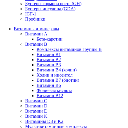
Бустеры гормона роста (GH)
Бустеры инсулина (GDA)
IGF-1
Пробники
Витамины и минералы
Витамин A
Бета-каротин
Витамин B
Комплексы витаминов группы B
Витамин B1
Витамин B2
Витамин B3
Витамин B4 (холин)
Холин и инозитол
Витамин B7 (биотин)
Витамин B6
Фолиевая кислота
Витамин B12
Витамин C
Витамин D
Витамин E
Витамин K
Витамины D3 и K2
Мультивитаминные комплексы