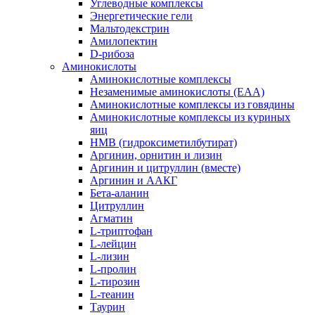
Углеводные комплексы
Энергетические гели
Мальтодекстрин
Амилопектин
D-рибоза
Аминокислоты
Аминокислотные комплексы
Незаменимые аминокислоты (EAA)
Аминокислотные комплексы из говядины
Аминокислотные комплексы из куриных
яиц
HMB (гидроксиметилбутират)
Аргинин, орнитин и лизин
Аргинин и цитруллин (вместе)
Аргинин и ААКГ
Бета-аланин
Цитруллин
Агматин
L-триптофан
L-лейцин
L-лизин
L-пролин
L-тирозин
L-теанин
Таурин