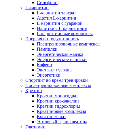
Синефрин
L-карнитин
L-карнитин тартрат
Ацетил L-карнитин
L-карнитин с гуараной
Напитки c L-карнитином
L-карнитиновые комплексы
Энергия и продуктивность
Предтренировочные комплексы
Пампилки
Энергетическая жвачка
Энергетические напитки
Кофеин
Экстракт гуараны
Энергетики
Спортпит во время тренировки
Послетренировочные комплексы
Креатин
Креатин моногидрат
Креатин кре-алкалин
Креатин гидрохлорид
Креатиновые комплексы
Креатин малат
Этиловый эфир креатина
Глютамин