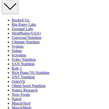
Bucked Up
Big Ramy Labs
Zoomad Labs
WestPharm (USA)
Universal Nutrition
Ultimate Nutrition
Syntrax
Solgar
Scivation
Scitec Nutrition
SAN Nutrition
Rule 1
Rich Piana 5% Nutrition
QNT Nutrition
OstroVit
Olimp Sport Nutrition
Nutrex Research
Now Foods
Natrol
MuscleTech
MuscleMeds