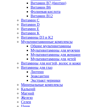
Витамин B7 (биотин)
Витамин B6
Фолиевая кислота
Витамин B12
Витамин C
Витамин D
Витамин E
Витамин K
Витамины D3 и K2
Мультивитаминные комплексы
Общие мультивитамины
Мультивитамины для мужчин
Мультивитамины для женщин
Мультивитамины для детей
Витамины для ногтей, волос и кожи
Витамины для глаз
Лютеин
Зеаксантин
Экстракт черники
Минеральные комплексы
Кальций
Магний
Железо
Селен
Цинк