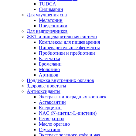
TUDCA
Силимарин
Для улучшения сна
Мелатонин
Предсонники
Для надпочечников
ЖКТ и пищеварительная система
Комплексы для пищеварения
Пищеварительные ферменты
Пробиотики и пребиотики
Клетчатка
Бромелаин
Молозиво
Артишок
Поддержка внутренних органов
Здоровье простаты
Антиоксиданты
Экстракт виноградных косточек
Астаксантин
Кверцетин
NAC (N-ацетил-L-цистеин)
Ресвератрол
Масло орегано
Глутатион
Экстракт зеленого кофе и чая