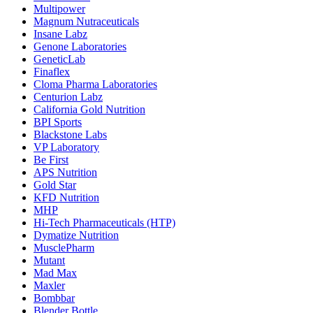
Multipower
Magnum Nutraceuticals
Insane Labz
Genone Laboratories
GeneticLab
Finaflex
Cloma Pharma Laboratories
Centurion Labz
California Gold Nutrition
BPI Sports
Blackstone Labs
VP Laboratory
Be First
APS Nutrition
Gold Star
KFD Nutrition
MHP
Hi-Tech Pharmaceuticals (HTP)
Dymatize Nutrition
MusclePharm
Mutant
Mad Max
Maxler
Bombbar
Blender Bottle