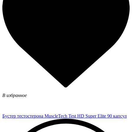
В избранное
Бустер тестостерона MuscleTech Test HD Super Elite 90 капсул