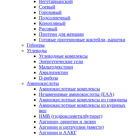
Вегетарианский
Соевый
Гороховый
Подсолнечный
Конопляный
Рисовый
Протеин для женщин
Готовые протеиновые коктейли, напитки
Гейнеры
Углеводы
Углеводные комплексы
Энергетические гели
Мальтодекстрин
Амилопектин
D-рибоза
Аминокислоты
Аминокислотные комплексы
Незаменимые аминокислоты (EAA)
Аминокислотные комплексы из говядины
Аминокислотные комплексы из куриных
яиц
HMB (гидроксиметилбутират)
Аргинин, орнитин и лизин
Аргинин и цитруллин (вместе)
Аргинин и ААКГ