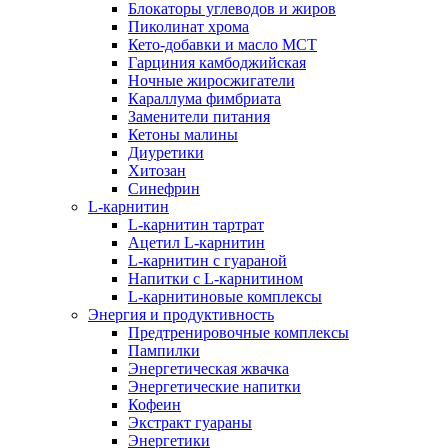
Блокаторы углеводов и жиров
Пиколинат хрома
Кето-добавки и масло МСТ
Гарциния камбоджийская
Ночные жиросжигатели
Караллума фимбриата
Заменители питания
Кетоны малины
Диуретики
Хитозан
Синефрин
L-карнитин
L-карнитин тартрат
Ацетил L-карнитин
L-карнитин с гуараной
Напитки c L-карнитином
L-карнитиновые комплексы
Энергия и продуктивность
Предтренировочные комплексы
Пампилки
Энергетическая жвачка
Энергетические напитки
Кофеин
Экстракт гуараны
Энергетики