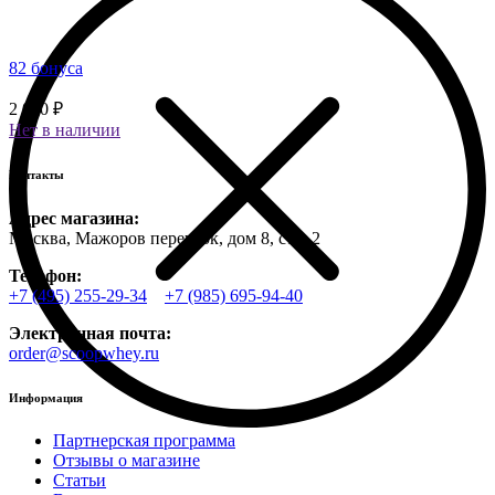
82 бонуса
2 050 ₽
Нет в наличии
Контакты
Адрес магазина:
Москва, Мажоров переулок, дом 8, стр. 2
Телефон:
+7 (495) 255-29-34
+7 (985) 695-94-40
Электронная почта:
order@scoopwhey.ru
Информация
Партнерская программа
Отзывы о магазине
Статьи