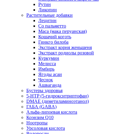
Рутин
Ликопин
Растительные добавки
Лецитин
Со пальметто
Maca (мака перуанская)
Кошачий коготь
Гинкго билоба
Экстракт корня женьшеня
Экстракт родиолы розовой
Куркумин
Мелисса
Имбирь
Ягоды асаи
Чеснок
Ашваганда
Бустеры здоровья
5-HTP (5-гидрокситриптофан)
DMAE (диметиламиноэтанол)
ГАБА (GABA)
Альфа-липоевая кислота
Коэнзим Q10
Ноотропы
Урсоловая кислота
Водоросли