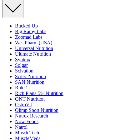
Bucked Up
Big Ramy Labs
Zoomad Labs
WestPharm (USA)
Universal Nutrition
Ultimate Nutrition
Syntrax
Solgar
Scivation
Scitec Nutrition
SAN Nutrition
Rule 1
Rich Piana 5% Nutrition
QNT Nutrition
OstroVit
Olimp Sport Nutrition
Nutrex Research
Now Foods
Natrol
MuscleTech
MuscleMeds