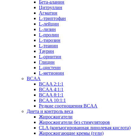
Бета-аланин
Цитруллин
Агматин
L-триптофан
L-лейцин
L-лизин
L-пролин
L-тирозин
L-теанин
Таурин
L-орнитин
Глицин
L-цистеин
L-метионин
BCAA
BCAA 2:1:1
BCAA 4:1:1
BCAA 8:1:1
BCAA 10:1:1
Редкие соотношения BCAA
Диета и контроль веса
Жиросжигатели
Жиросжигатели без стимуляторов
CLA (конъюгированная линолевая кислота)
Жиросжигающие кремы (гели)