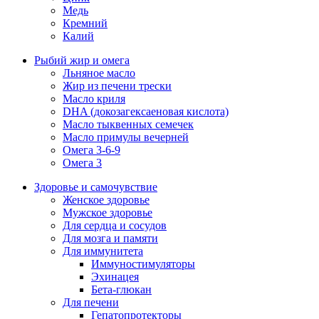
Медь
Кремний
Калий
Рыбий жир и омега
Льняное масло
Жир из печени трески
Масло криля
DHA (докозагексаеновая кислота)
Масло тыквенных семечек
Масло примулы вечерней
Омега 3-6-9
Омега 3
Здоровье и самочувствие
Женское здоровье
Мужское здоровье
Для сердца и сосудов
Для мозга и памяти
Для иммунитета
Иммуностимуляторы
Эхинацея
Бета-глюкан
Для печени
Гепатопротекторы