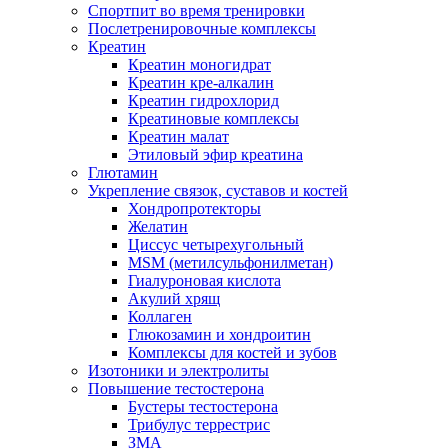
Спортпит во время тренировки
Послетренировочные комплексы
Креатин
Креатин моногидрат
Креатин кре-алкалин
Креатин гидрохлорид
Креатиновые комплексы
Креатин малат
Этиловый эфир креатина
Глютамин
Укрепление связок, суставов и костей
Хондропротекторы
Желатин
Циссус четырехугольный
MSM (метилсульфонилметан)
Гиалуроновая кислота
Акулий хрящ
Коллаген
Глюкозамин и хондроитин
Комплексы для костей и зубов
Изотоники и электролиты
Повышение тестостерона
Бустеры тестостерона
Трибулус террестрис
ЗМА