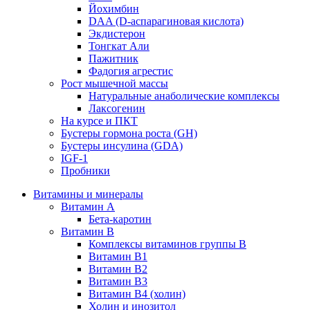
Йохимбин
DAA (D-аспарагиновая кислота)
Экдистерон
Тонгкат Али
Пажитник
Фадогия агрестис
Рост мышечной массы
Натуральные анаболические комплексы
Лаксогенин
На курсе и ПКТ
Бустеры гормона роста (GH)
Бустеры инсулина (GDA)
IGF-1
Пробники
Витамины и минералы
Витамин A
Бета-каротин
Витамин B
Комплексы витаминов группы B
Витамин B1
Витамин B2
Витамин B3
Витамин B4 (холин)
Холин и инозитол