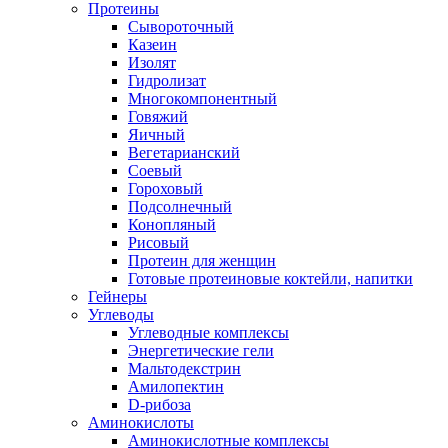
Протеины
Сывороточный
Казеин
Изолят
Гидролизат
Многокомпонентный
Говяжий
Яичный
Вегетарианский
Соевый
Гороховый
Подсолнечный
Конопляный
Рисовый
Протеин для женщин
Готовые протеиновые коктейли, напитки
Гейнеры
Углеводы
Углеводные комплексы
Энергетические гели
Мальтодекстрин
Амилопектин
D-рибоза
Аминокислоты
Аминокислотные комплексы