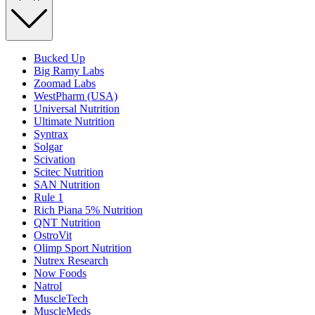
Bucked Up
Big Ramy Labs
Zoomad Labs
WestPharm (USA)
Universal Nutrition
Ultimate Nutrition
Syntrax
Solgar
Scivation
Scitec Nutrition
SAN Nutrition
Rule 1
Rich Piana 5% Nutrition
QNT Nutrition
OstroVit
Olimp Sport Nutrition
Nutrex Research
Now Foods
Natrol
MuscleTech
MuscleMeds