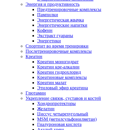
Энергия и продуктивность
Предтренировочные комплексы
Пампилки
Энергетическая жвачка
Энергетические напитки
Кофеин
Экстракт гуараны
Энергетики
Спортпит во время тренировки
Послетренировочные комплексы
Креатин
Креатин моногидрат
Креатин кре-алкалин
Креатин гидрохлорид
Креатиновые комплексы
Креатин малат
Этиловый эфир креатина
Глютамин
Укрепление связок, суставов и костей
Хондропротекторы
Желатин
Циссус четырехугольный
MSM (метилсульфонилметан)
Гиалуроновая кислота
Акулий хрящ