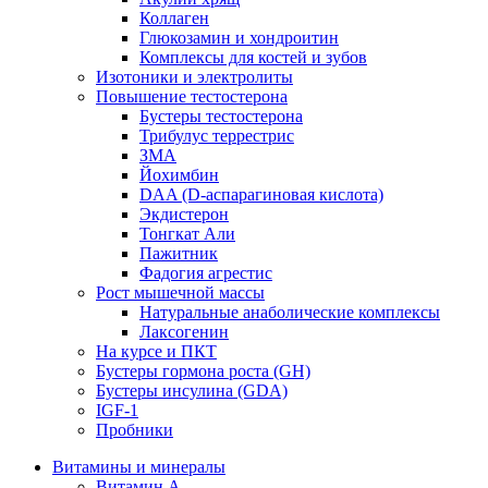
Коллаген
Глюкозамин и хондроитин
Комплексы для костей и зубов
Изотоники и электролиты
Повышение тестостерона
Бустеры тестостерона
Трибулус террестрис
ЗМА
Йохимбин
DAA (D-аспарагиновая кислота)
Экдистерон
Тонгкат Али
Пажитник
Фадогия агрестис
Рост мышечной массы
Натуральные анаболические комплексы
Лаксогенин
На курсе и ПКТ
Бустеры гормона роста (GH)
Бустеры инсулина (GDA)
IGF-1
Пробники
Витамины и минералы
Витамин A