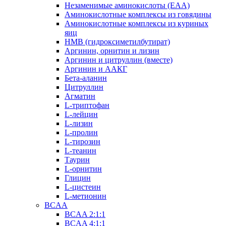
Незаменимые аминокислоты (EAA)
Аминокислотные комплексы из говядины
Аминокислотные комплексы из куриных
яиц
HMB (гидроксиметилбутират)
Аргинин, орнитин и лизин
Аргинин и цитруллин (вместе)
Аргинин и ААКГ
Бета-аланин
Цитруллин
Агматин
L-триптофан
L-лейцин
L-лизин
L-пролин
L-тирозин
L-теанин
Таурин
L-орнитин
Глицин
L-цистеин
L-метионин
BCAA
BCAA 2:1:1
BCAA 4:1:1