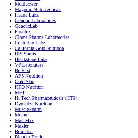
Multipower
Magnum Nutraceuticals
Insane Labz
Genone Laboratories
GeneticLab
Finaflex
Cloma Pharma Laboratories
Centurion Labz
California Gold Nutrition
BPI Sports
Blackstone Labs
VP Laboratory
Be First
APS Nutrition
Gold Star
KFD Nutrition
MHP
Hi-Tech Pharmaceuticals (HTP)
Dymatize Nutrition
MusclePharm
Mutant
Mad Max
Maxler
Bombbar
Blender Bottle