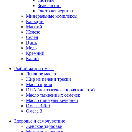
Лютеин
Зеаксантин
Экстракт черники
Минеральные комплексы
Кальций
Магний
Железо
Селен
Цинк
Медь
Кремний
Калий
Рыбий жир и омега
Льняное масло
Жир из печени трески
Масло криля
DHA (докозагексаеновая кислота)
Масло тыквенных семечек
Масло примулы вечерней
Омега 3-6-9
Омега 3
Здоровье и самочувствие
Женское здоровье
Мужское здоровье