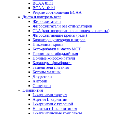
BCAA 8:1:1
BCAA 10:1:1
Редкие соотношения BCAA
Диета и контроль веса
Жиросжигатели
Жиросжигатели без стимуляторов
CLA (конъюгированная линолевая кислота)
Жиросжигающие кремы (гели)
Блокаторы углеводов и жиров
Пиколинат хрома
Кето-добавки и масло МСТ
Гарциния камбоджийская
Ночные жиросжигатели
Караллума фимбриата
Заменители питания
Кетоны малины
Диуретики
Хитозан
Синефрин
L-карнитин
L-карнитин тартрат
Ацетил L-карнитин
L-карнитин с гуараной
Напитки c L-карнитином
L-карнитиновые комплексы